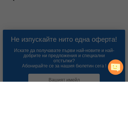
Не изпускайте нито една оферта!
Искате да получавате първи най-новите и най-
добрите ни предложения и специални
отстъпки?
Абонирайте се за нашия бюлетин сега !
Абонирай ме