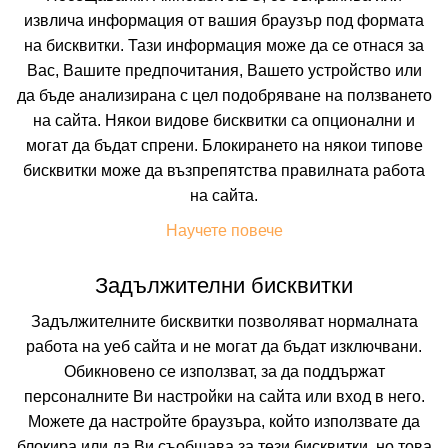
❮
❯
извлича информация от вашия браузър под формата
на бисквитки. Тази информация може да се отнася за
Вас, Вашите предпочитания, Вашето устройство или
да бъде анализирана с цел подобряване на ползването
на сайта. Някои видове бисквитки са опционални и
могат да бъдат спрени. Блокирането на някои типове
бисквитки може да възпрепятства правилната работа
на сайта.
 ВКЛЮЧВАТ
УДОБСТВА В ХОТЕЛА
FAQ ЗА ХОТЕЛА
Научете повече
Цени
Задължителни бисквитки
Транспорт
Задължителните бисквитки позволяват нормалната
работа на уеб сайта и не могат да бъдат изключвани.
Собствен
Обикновено се използват, за да поддържат
персоналните Ви настройки на сайта или вход в него.
Период
Можете да настройте браузъра, който използвате да
11.08.2026
5 нощувки
блокира или да Ви съобщава за тези бисквитки, но това