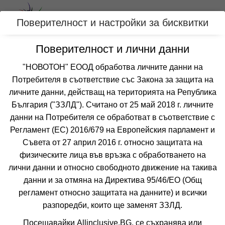
Вход
Поверителност и настройки за бисквитки
Поверителност и лични данни
Категории
"НОВОТОН" ЕООД обработва личните данни на
Хотел СЕВЕРИНА
Потребителя в съответствие със Закона за защита на
личните данни, действащ на територията на Република
СЛЪНЧЕВ БРЯГ
България ("ЗЗЛД"). Считано от 25 май 2018 г. личните
данни на Потребителя се обработват в съответствие с
Отзиви от клиенти за хотел СЕВЕРИНА
Регламент (ЕС) 2016/679 на Европейския парламент и
все още няма мнения за този хотел
Съвета от 27 април 2016 г. относно защитата на
физическите лица във връзка с обработването на
лични данни и относно свободното движение на такива
данни и за отмяна на Директива 95/46/EО (Общ
регламент относно защитата на данните) и всички
разпоредби, които ще заменят ЗЗЛД.
Посещавайки Allinclusive.BG, се съхранява или