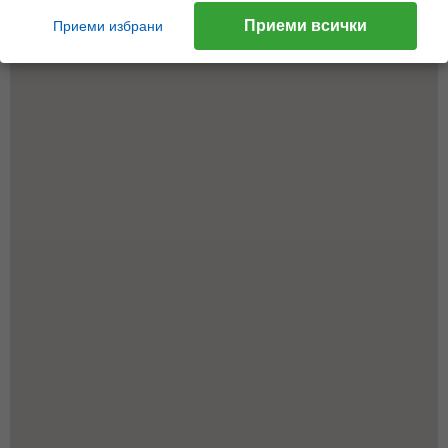
спомагат за коректно таргетиране на нашата реклама.
Приеми всички
Приеми избрани
Научете повече
Научете повече за Pixel