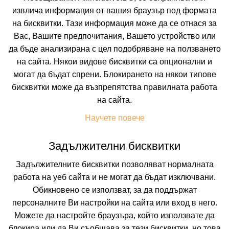
извлича информация от вашия браузър под формата
на бисквитки. Тази информация може да се отнася за
Вас, Вашите предпочитания, Вашето устройство или
да бъде анализирана с цел подобряване на ползването
на сайта. Някои видове бисквитки са опционални и
могат да бъдат спрени. Блокирането на някои типове
бисквитки може да възпрепятства правилната работа
 ВКЛЮЧВАТ
УДОБСТВА В ХОТЕЛА
FAQ ЗА ХОТЕЛА
на сайта.
Цени
Научете повече
Задължителни бисквитки
Транспорт
Собствен
Задължителните бисквитки позволяват нормалната
работа на уеб сайта и не могат да бъдат изключвани.
Период
Обикновено се използват, за да поддържат
12.08.2026
5 нощувки
персоналните Ви настройки на сайта или вход в него.
Можете да настройте браузъра, който използвате да
Настаняване
блокира или да Ви съобщава за тези бисквитки, но това