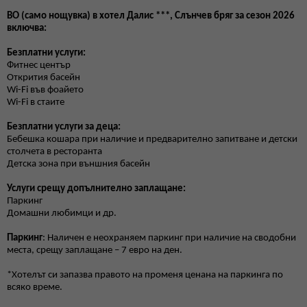
BO (само нощувка) в хотел Далис ***, Слънчев бряг за сезон 2026
включва:
Безплатни услуги:
Фитнес център
Открития басейн
Wi-Fi във фоайето
Wi-Fi в стаите
Безплатни услуги за деца:
Бебешка кошара при наличие и предварително запитване и детски
столчета в ресторанта
Детска зона при външния басейн
Услуги срещу допълнително заплащане:
Паркинг
Домашни любимци и др.
Паркинг
: Наличен е неохраняем паркинг при наличие на сводобни
места, срещу заплащане – 7 евро на ден.
*Хотелът си запазва правото на променя ценана на паркинга по
всяко време.