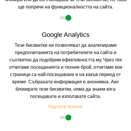
ще попречи на функционалността на сайта.
2 възрастни
Google Analytics
Тези бисквитки ни позволяват да анализираме
Описание
предпочитанията на потребителите на сайта и
съответно да подобрим ефективността му. Чрез тях
ДАЛИС *** Слънчев бряг
отчитаме посещенията и техния брой, отчитаме кои
Курорт:
Слънчев бряг
страници са най-посещавани и на какъв период от
Местоположение
: Хотел Далис се намира на около 500 метра от
време. Събраната информация е анонимна. Ако
центъра на курорта и на 650 метра от плажа, в непосредствена близост
до централната автогара.
блокирате тези бисквитки, няма да знаем кога
Плаж:
Пясъчен, на 650 метра разстояние. Морското дъно е с плавен
посещавате и използвате сайта.
достъп. Плажът е носител на наградата „Син флаг“.
Настаняване:
Хотелът е построен през 2006 г. и се състои от 1 сграда с 7
Научете повече
етажа и 2 асансьора. Предлага 120 стаи, включително стандартни
двойни, тройни и фамилни стаи.
Не всички помещения разполагат с балкон/тераса!!
ДВОЙНА СТАЯ 2+1:
Приблизителна площ 18 кв.м. Стаите разполагат с