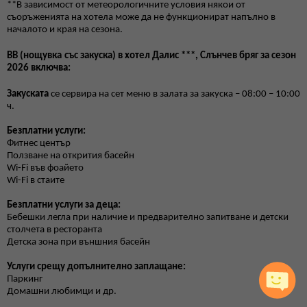
**В зависимост от метеорологичните условия някои от
съоръженията на хотела може да не функционират напълно в
началото и края на сезона.
B
B
(нощувка
със закуска) в хотел Далис ***, Слънчев бряг за сезон
2026 включва:
Закуската
се сервира на сет меню в залата за закуска – 08:00 – 10:00
ч.
Безплатни услуги:
Фитнес център
Ползване на открития басейн
Wi-Fi във фоайето
Wi-Fi в стаите
Безплатни услуги за деца:
Бебешки легла при наличие и предварително запитване и детски
столчета в ресторанта
Детска зона при външния басейн
Услуги срещу допълнително заплащане:
Паркинг
Домашни любимци и др.