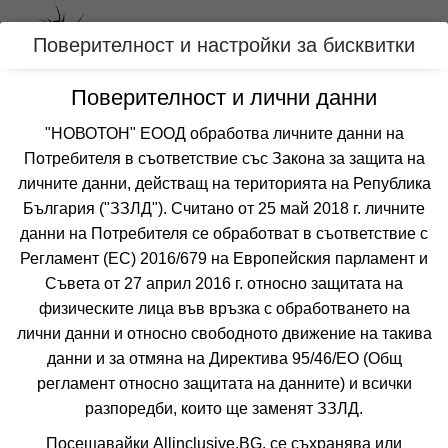
Вход
Поверителност и настройки за бисквитки
Поверителност и лични данни
Категории
"НОВОТОН" ЕООД обработва личните данни на
Хотел ДАЛИС
Потребителя в съответствие със Закона за защита на
личните данни, действащ на територията на Република
СЛЪНЧЕВ БРЯГ
България ("ЗЗЛД"). Считано от 25 май 2018 г. личните
данни на Потребителя се обработват в съответствие с
Отзиви от клиенти за хотел ДАЛИС
6.3
Регламент (ЕС) 2016/679 на Европейския парламент и
от 1 отзив
Съвета от 27 април 2016 г. относно защитата на
физическите лица във връзка с обработването на
лични данни и относно свободното движение на такива
данни и за отмяна на Директива 95/46/EО (Общ
регламент относно защитата на данните) и всички
разпоредби, които ще заменят ЗЗЛД.
❮
❯
Посещавайки Allinclusive.BG, се съхранява или