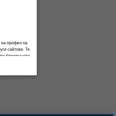
о на профил на
уги сайтове. Те
При блокирането
ито предприемате
в количката и