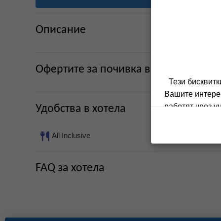
Описание
Офертите за почивка в хотел АСТРЕ
Тези бисквитк
Вашите интерес
работят чрез у
Удобства в хотела
All Inclusive
FAQ за хотела
Тези бисквитки 
на нашия сай