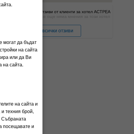
сайта.
Отзиви от клиенти за хотел АСТРЕА
все още няма мнения за този хотел
Виж всички отзиви
е могат да бъдат
стройки на сайта
кира или да Ви
 на сайта.
елите на сайта и
 и техния брой,
. Събраната
га посещавате и