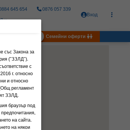
0884 645 654
0876 057 339
Вход
0 ч.
Тунис 2026
Семейни оферти
е със Закона за
рия ("ЗЗЛД").
съответствие с
2016 г. относно
нни и относно
 (Общ регламент
ят ЗЗЛД.
шия браузър под
 предпочитания,
нето на сайта.
нето на някои