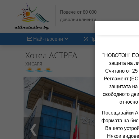
Повече от 80 000
доволни клиенти
Най-търсени
Промоции
Хотел АСТРЕА
"НОВОТОН" ЕООД
защита на ли
ХИСАРЯ
Считано от 25
Регламент (ЕС)
защитата на 
свободното дви
относно
Посещавайки Al
формата на бис
❮
Вашето устрой
Някои видове