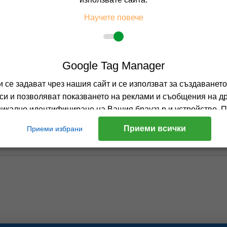
Научете повече
Google Tag Manager
А включват
и се задават чрез нашия сайт и се използват за създаванет
и и позволяват показването на реклами и съобщения на др
никално идентифициране на Вашия браузър и устройство. 
им, няма да получавате нашата насочена реклама.
Приеми всички
Приеми избрани
Научете повече
Facebook Plugins & Pixel
позволяват показването на реклами спрямо действията, ко
т. Като например, разглеждате оферта или хотел, добавяте 