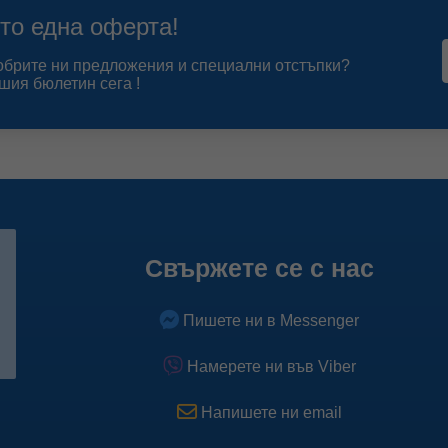
резервация. Те спомагат за коректно таргетиране на нашата
то една оферта!
Научете повече
добрите ни предложения и специални отстъпки?
Научете повече за Pixel
шия бюлетин сега !
Свържете се с нас
Пишете ни в Messenger
Намерете ни във Viber
Напишете ни email