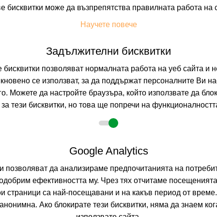
е бисквитки може да възпрепятства правилната работа на 
Научете повече
+ 10 снимки
Задължителни бисквитки
бисквитки позволяват нормалната работа на уеб сайта и н
кновено се използват, за да поддържат персоналните Ви на
Т
УДОБСТВА В ХОТЕЛА
FAQ ЗА ХОТЕЛА
го. Можете да настройте браузъра, който използвате да бло
за тези бисквитки, но това ще попречи на функционалността
Google Analytics
8.2026
5 нощувки
ни позволяват да анализираме предпочитанията на потребит
не
одобрим ефективността му. Чрез тях отчитаме посещенията
ои страници са най-посещавани и на какъв период от време
зрастни
нонимна. Ако блокирате тези бисквитки, няма да знаем ко
използвате сайта.