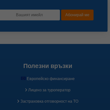
 реклама.
Абонирай ме
Полезни връзки
Европейско финансиране
Лиценз за туроператор
Застраховка oтговорност на ТО