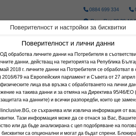
0884 699 334
Пон.- Пет. 09.30-18.0
Поверителност и настройки за бисквитки
Дестинации
По вид транспорт
Поверителност и лични данни
 обработва личните данни на Потребителя в съответстви
чните данни, действащ на територията на Република Бълга
 май 2018 г. личните данни на Потребителя се обработват в 
 2016/679 на Европейския парламент и Съвета от 27 април 
физическите лица във връзка с обработването на лични да
жение на такива данни и за отмяна на Директива 95/46/EО
 защитата на данните) и всички разпоредби, които ще замен
linclusive.BG, се съхранява или извлича информация от ва
квитки. Тази информация може да се отнася за Вас, Вашите
❯
ство или да бъде анализирана с цел подобряване на ползва
 бисквитки са опционални и могат да бъдат спрени. Блокира