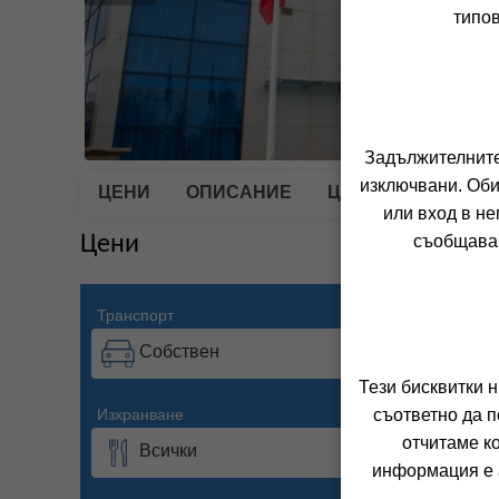
типов
Задължителните 
изключвани. Оби
ЦЕНИ
ОПИСАНИЕ
ЦЕНИТЕ ВКЛЮЧВА
или вход в не
Цени
съобщава 
Транспорт
Период
Собствен
11.0
Тези бисквитки 
Изхранване
Настанява
съответно да п
отчитаме к
Всички
2 въ
информация е а