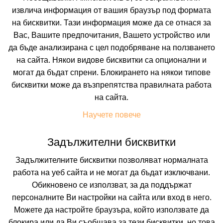
извлича информация от вашия браузър под формата
на бисквитки. Тази информация може да се отнася за
Вас, Вашите предпочитания, Вашето устройство или
да бъде анализирана с цел подобряване на ползването
на сайта. Някои видове бисквитки са опционални и
могат да бъдат спрени. Блокирането на някои типове
бисквитки може да възпрепятства правилната работа
 ВКЛЮЧВАТ
УДОБСТВА В ХОТЕЛА
FAQ ЗА ХОТЕЛА
на сайта.
Цени
Научете повече
Задължителни бисквитки
Транспорт
Собствен
Задължителните бисквитки позволяват нормалната
работа на уеб сайта и не могат да бъдат изключвани.
Период
Обикновено се използват, за да поддържат
10.08.2026
5 нощувки
персоналните Ви настройки на сайта или вход в него.
Можете да настройте браузъра, който използвате да
Настаняване
блокира или да Ви съобщава за тези бисквитки, но това