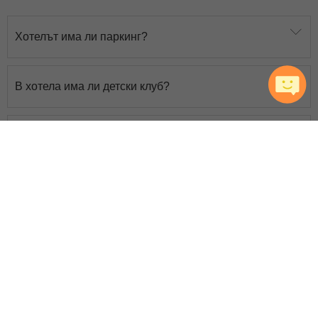
Хотелът има ли паркинг?
В хотела има ли детски клуб?
Има ли басейн в хотела?
Има ли фитнес в хотела?
Не изпускайте нито една оферта!