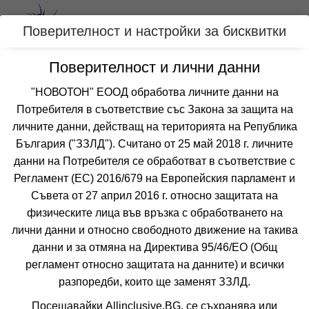
Вход
Поверителност и настройки за бисквитки
Поверителност и лични данни
Категории
"НОВОТОН" ЕООД обработва личните данни на
Хотел РИЛА
Потребителя в съответствие със Закона за защита на
личните данни, действащ на територията на Република
БОРОВЕЦ
България ("ЗЗЛД"). Считано от 25 май 2018 г. личните
данни на Потребителя се обработват в съответствие с
Отзиви от клиенти за хотел РИЛА
Регламент (ЕС) 2016/679 на Европейския парламент и
все още няма мнения за този хотел
Съвета от 27 април 2016 г. относно защитата на
физическите лица във връзка с обработването на
лични данни и относно свободното движение на такива
данни и за отмяна на Директива 95/46/EО (Общ
регламент относно защитата на данните) и всички
разпоредби, които ще заменят ЗЗЛД.
❮
❯
Посещавайки Allinclusive.BG, се съхранява или