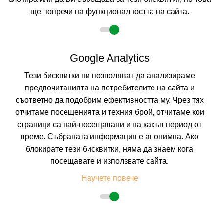
0.0
(от 0 мнения на клиенти)
ще попречи на функционалността на сайта.
134.95 лв. /69.00 €
цена от
Google Analytics
На изплащане с
Пълно описание на хотела
Тези бисквитки ни позволяват да анализираме
КАЛКУЛИРАЙ ЦЕНА
предпочитанията на потребителите на сайта и
съответно да подобрим ефективността му. Чрез тях
отчитаме посещенията и техния брой, отчитаме кои
страници са най-посещавани и на какъв период от
време. Събраната информация е анонимна. Ако
блокирате тези бисквитки, няма да знаем кога
посещавате и използвате сайта.
Научете повече