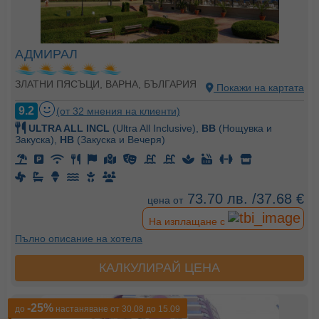
АДМИРАЛ
ЗЛАТНИ ПЯСЪЦИ, ВАРНА, БЪЛГАРИЯ
Покажи на картата
9.2
(от 32 мнения на клиенти)
ULTRA ALL INCL
(Ultra All Inclusive),
BB
(Нощувка и
Закуска),
HB
(Закуска и Вечеря)
73.70 лв. /37.68 €
цена от
На изплащане с
Пълно описание на хотела
КАЛКУЛИРАЙ ЦЕНА
-25%
до
настаняване от 30.08 до 15.09