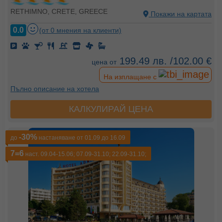
RETHIMNO, CRETE, GREECE
Покажи на картата
0.0
(от 0 мнения на клиенти)
199.49 лв. /102.00 €
цена от
На изплащане с
Пълно описание на хотела
КАЛКУЛИРАЙ ЦЕНА
-30%
до
настаняване от 01.09 до 16.09
7=6
наст. 09.04-15.06; 07.09-31.10; 22.09-31.10;