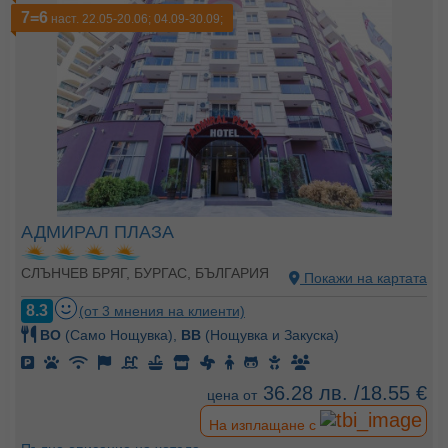
7=6
наст. 22.05-20.06; 04.09-30.09;
АДМИРАЛ ПЛАЗА
СЛЪНЧЕВ БРЯГ, БУРГАС, БЪЛГАРИЯ
Покажи на картата
8.3
(от 3 мнения на клиенти)
BO
(Само Нощувка),
BB
(Нощувка и Закуска)
36.28 лв. /18.55 €
цена от
На изплащане с