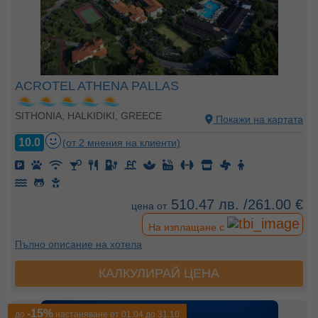
ACROTEL ATHENA PALLAS
SITHONIA, HALKIDIKI, GREECE
Покажи на картата
10.0
(от 2 мнения на клиенти)
510.47 лв. /261.00 €
цена от
На изплащане с
Пълно описание на хотела
КАЛКУЛИРАЙ ЦЕНА
-15%
до
настаняване от 01.04 до 31.10