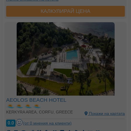
КАЛКУЛИРАЙ ЦЕНА
AEOLOS BEACH HOTEL
KERKYRA AREA, CORFU, GREECE
Покажи на картата
0.0
(от 0 мнения на клиенти)