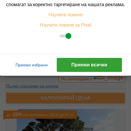
спомагат за коректно таргетиране на нашата реклама.
Научете повече
Научете повече за Pixel
4-YOU RESIDENCE
SITHONIA, HALKIDIKI, GREECE
Покажи на картата
0.0
(от 0 мнения на клиенти)
Приеми всички
Приеми избрани
91.92 лв. /47.00 €
цена от
На изплащане с
Пълно описание на хотела
КАЛКУЛИРАЙ ЦЕНА
-15%
до
настаняване от 28.04 до 07.10