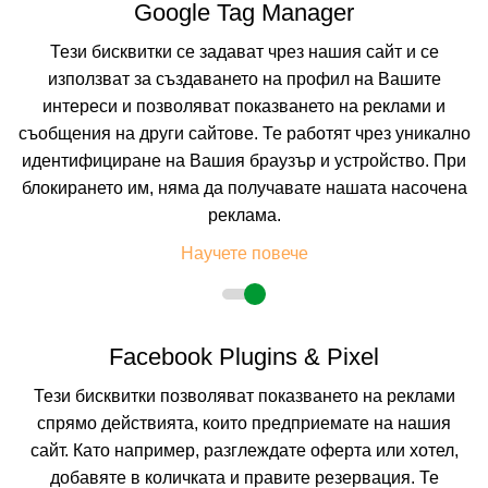
Google Tag Manager
4-YOU HOTEL APARTMENTS
Тези бисквитки се задават чрез нашия сайт и се
SITHONIA, HALKIDIKI, GREECE
Покажи на картата
използват за създаването на профил на Вашите
интереси и позволяват показването на реклами и
0.0
(от 0 мнения на клиенти)
съобщения на други сайтове. Те работят чрез уникално
идентифициране на Вашия браузър и устройство. При
91.92 лв. /47.00 €
цена от
блокирането им, няма да получавате нашата насочена
На изплащане с
реклама.
Пълно описание на хотела
Научете повече
КАЛКУЛИРАЙ ЦЕНА
Facebook Plugins & Pixel
Тези бисквитки позволяват показването на реклами
спрямо действията, които предприемате на нашия
сайт. Като например, разглеждате оферта или хотел,
добавяте в количката и правите резервация. Те