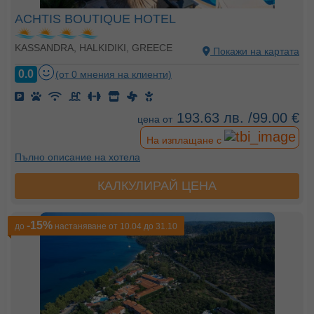
ACHTIS BOUTIQUE HOTEL
KASSANDRA, HALKIDIKI, GREECE
Покажи на картата
0.0
(от 0 мнения на клиенти)
193.63 лв. /99.00 €
цена от
На изплащане с
Пълно описание на хотела
КАЛКУЛИРАЙ ЦЕНА
-15%
до
настаняване от 10.04 до 31.10