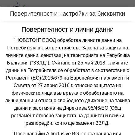
Вход
Поверителност и настройки за бисквитки
Поверителност и лични данни
Категории
"НОВОТОН" ЕООД обработва личните данни на
Потребителя в съответствие със Закона за защита на
Оферти
личните данни, действащ на територията на Република
България ("ЗЗЛД"). Считано от 25 май 2018 г. личните
данни на Потребителя се обработват в съответствие с
Филтри
Още курорти
Регламент (ЕС) 2016/679 на Европейския парламент и
 Сортирай по:
Съвета от 27 април 2016 г. относно защитата на
физическите лица във връзка с обработването на
лични данни и относно свободното движение на такива
данни и за отмяна на Директива 95/46/EО (Общ
,
Покажи на картата
регламент относно защитата на данните) и всички
0.0
(от 0 мнения на клиенти)
разпоредби, които ще заменят ЗЗЛД.
0.00 лв. /0.00 €
цена от
Посещавайки Allinclusive.BG, се съхранява или