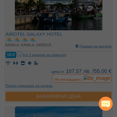
AIROTEL GALAXY HOTEL
KAVALA, KAVALA, GREECE
Покажи на картата
10.0
(от 3 мнения на клиенти)
107.57 лв. /55.00 €
цена от
На изплащане с
Пълно описание на хотела
КАЛКУЛИРАЙ ЦЕНА