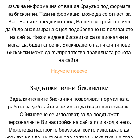
извлича информация от вашия браузър под формата
На изплащане с
на бисквитки. Тази информация може да се отнася за
Пълно описание на хотела
Вас, Вашите предпочитания, Вашето устройство или
КАЛКУЛИРАЙ ЦЕНА
да бъде анализирана с цел подобряване на ползването
на сайта. Някои видове бисквитки са опционални и
могат да бъдат спрени. Блокирането на някои типове
бисквитки може да възпрепятства правилната работа
на сайта.
Научете повече
Задължителни бисквитки
Задължителните бисквитки позволяват нормалната
работа на уеб сайта и не могат да бъдат изключвани.
Обикновено се използват, за да поддържат
12 REVAY HOTEL
персоналните Ви настройки на сайта или вход в него.
Можете да настройте браузъра, който използвате да
BUDAPEST, HUNGARY
Покажи на картата
блокира или да Ви съобщава за тези бисквитки, но това