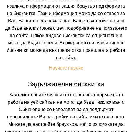
извлича информация от вашия браузър под формата
Искате да получавате първи най-новите и най-
на бисквитки. Тази информация може да се отнася за
добрите ни предложения и специални
отстъпки?
Вас, Вашите предпочитания, Вашето устройство или
Абонирайте се за нашия бюлетин сега !
да бъде анализирана с цел подобряване на ползването
на сайта. Някои видове бисквитки са опционални и
могат да бъдат спрени. Блокирането на някои типове
бисквитки може да възпрепятства правилната работа
Абонирай ме
на сайта.
Научете повече
Задължителни бисквитки
Задължителните бисквитки позволяват нормалната
работа на уеб сайта и не могат да бъдат изключвани.
Обикновено се използват, за да поддържат
персоналните Ви настройки на сайта или вход в него.
Можете да настройте браузъра, който използвате да
блокира или да Ви съобщава за тези бисквитки, но това