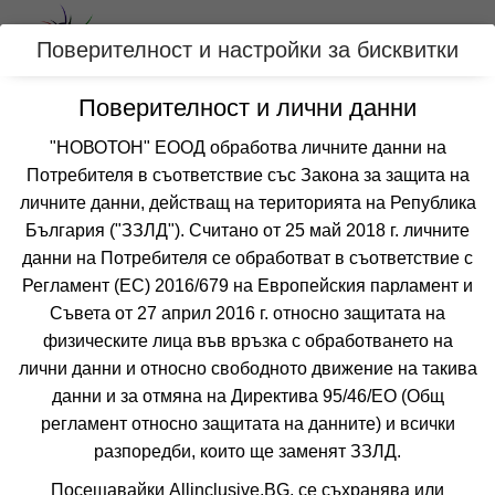
Вход
Поверителност и настройки за бисквитки
Поверителност и лични данни
Категории
"НОВОТОН" ЕООД обработва личните данни на
Потребителя в съответствие със Закона за защита на
Оферти с хотел с аквапарк за
личните данни, действащ на територията на Република
ВЕЛИНГРАД, БЪЛГАРИЯ
България ("ЗЗЛД"). Считано от 25 май 2018 г. личните
данни на Потребителя се обработват в съответствие с
Регламент (ЕС) 2016/679 на Европейския парламент и
Филтри
Още курорти
Съвета от 27 април 2016 г. относно защитата на
физическите лица във връзка с обработването на
 Сортирай по:
лични данни и относно свободното движение на такива
данни и за отмяна на Директива 95/46/EО (Общ
регламент относно защитата на данните) и всички
разпоредби, които ще заменят ЗЗЛД.
Не изпускайте нито една оферта!
Посещавайки Allinclusive.BG, се съхранява или