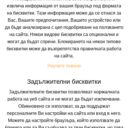
извлича информация от вашия браузър под формата
на бисквитки. Тази информация може да се отнася за
Вас, Вашите предпочитания, Вашето устройство или
да бъде анализирана с цел подобряване на ползването
на сайта. Някои видове бисквитки са опционални и
могат да бъдат спрени. Блокирането на някои типове
МАКСИ ПАРК ХОТЕЛ
бисквитки може да възпрепятства правилната работа
на сайта.
ВЕЛИНГРАД, ПАЗАРДЖИК, БЪЛГАРИЯ
Покажи на картата
Научете повече
9.8
(от 2 мнения на клиенти)
HB
(Закуска и Вечеря),
BB
(Нощувка и Закуска)
Задължителни бисквитки
Задължителните бисквитки позволяват нормалната
работа на уеб сайта и не могат да бъдат изключвани.
99.38 лв. /50.81 €
цена от
Обикновено се използват, за да поддържат
На изплащане с
персоналните Ви настройки на сайта или вход в него.
Пълно описание на хотела
Можете да настройте браузъра, който използвате да
блокира или да Ви съобщава за тези бисквитки, но това