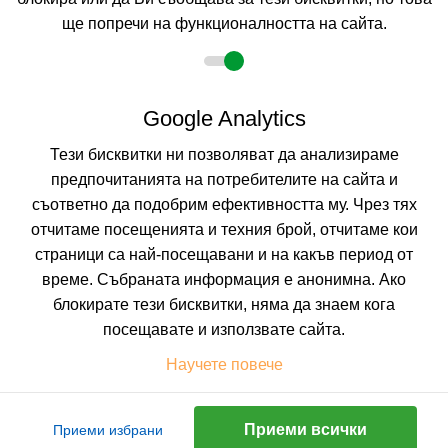
КАЛКУЛИРАЙ ЦЕНА
ще попречи на функционалността на сайта.
Google Analytics
Не изпускайте нито една оферта!
Тези бисквитки ни позволяват да анализираме
Искате да получавате първи най-новите и най-
предпочитанията на потребителите на сайта и
добрите ни предложения и специални
отстъпки?
съответно да подобрим ефективността му. Чрез тях
Абонирайте се за нашия бюлетин сега !
отчитаме посещенията и техния брой, отчитаме кои
страници са най-посещавани и на какъв период от
време. Събраната информация е анонимна. Ако
блокирате тези бисквитки, няма да знаем кога
Абонирай ме
посещавате и използвате сайта.
Научете повече
Приеми всички
Приеми избрани