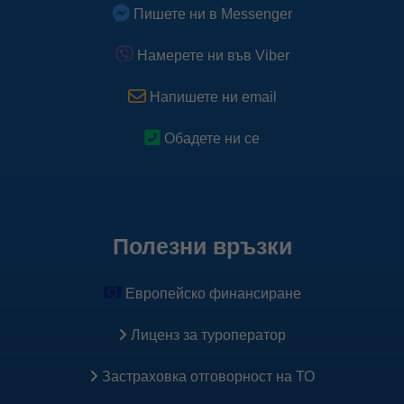
Пишете ни в Messenger
спомагат за коректно таргетиране на нашата реклама.
Научете повече
Намерете ни във Viber
Научете повече за Pixel
Напишете ни email
Обадете ни се
Полезни връзки
Европейско финансиране
Лиценз за туроператор
Застраховка oтговорност на ТО