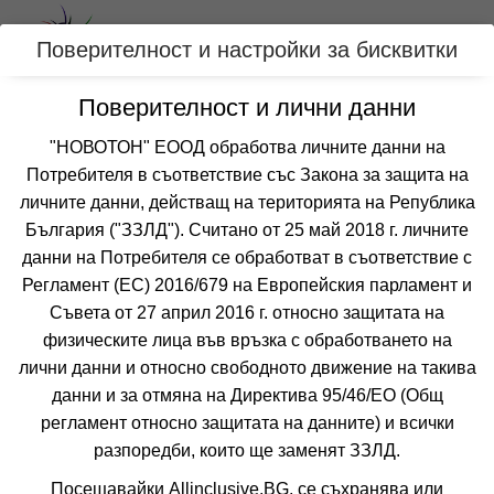
Вход
Поверителност и настройки за бисквитки
Поверителност и лични данни
Категории
"НОВОТОН" ЕООД обработва личните данни на
Потребителя в съответствие със Закона за защита на
Оферти за Юли за ВЕЛИНГРАД,
личните данни, действащ на територията на Република
БЪЛГАРИЯ
България ("ЗЗЛД"). Считано от 25 май 2018 г. личните
данни на Потребителя се обработват в съответствие с
Регламент (ЕС) 2016/679 на Европейския парламент и
Филтри
Още курорти
Съвета от 27 април 2016 г. относно защитата на
физическите лица във връзка с обработването на
 Сортирай по:
лични данни и относно свободното движение на такива
данни и за отмяна на Директива 95/46/EО (Общ
4=3
наст. 11.01-20.12;
регламент относно защитата на данните) и всички
разпоредби, които ще заменят ЗЗЛД.
Посещавайки Allinclusive.BG, се съхранява или