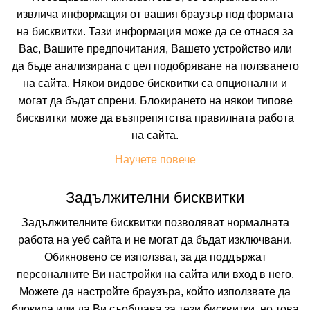
Искате да получавате първи най-новите и най-
извлича информация от вашия браузър под формата
добрите ни предложения и специални
отстъпки?
на бисквитки. Тази информация може да се отнася за
Абонирайте се за нашия бюлетин сега !
Вас, Вашите предпочитания, Вашето устройство или
да бъде анализирана с цел подобряване на ползването
на сайта. Някои видове бисквитки са опционални и
могат да бъдат спрени. Блокирането на някои типове
Абонирай ме
бисквитки може да възпрепятства правилната работа
на сайта.
Научете повече
Задължителни бисквитки
Задължителните бисквитки позволяват нормалната
работа на уеб сайта и не могат да бъдат изключвани.
Обикновено се използват, за да поддържат
персоналните Ви настройки на сайта или вход в него.
Можете да настройте браузъра, който използвате да
блокира или да Ви съобщава за тези бисквитки, но това