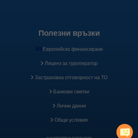
Google Tag Manager
Тези бисквитки се задават чрез нашия сайт и се
използват за създаването на профил на Вашите
интереси и позволяват показването на реклами и
Полезни връзки
съобщения на други сайтове. Те работят чрез уникално
идентифициране на Вашия браузър и устройство. При
Европейско финансиране
блокирането им, няма да получавате нашата насочена
реклама.
Лиценз за туроператор
Научете повече
Застраховка oтговорност на ТО
Банкови сметки
Facebook Plugins & Pixel
Лични данни
Тези бисквитки позволяват показването на реклами
спрямо действията, които предприемате на нашия
Общи условия
сайт. Като например, разглеждате оферта или хотел,
добавяте в количката и правите резервация. Те