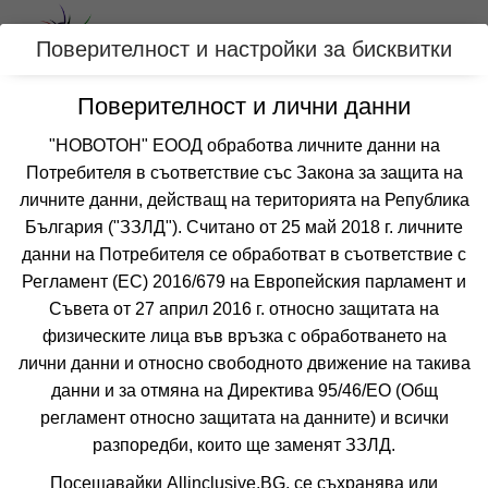
Вход
Поверителност и настройки за бисквитки
Поверителност и лични данни
Категории
"НОВОТОН" ЕООД обработва личните данни на
Потребителя в съответствие със Закона за защита на
Оферти за СТАРОСЕЛ, БЪЛГАРИЯ
личните данни, действащ на територията на Република
България ("ЗЗЛД"). Считано от 25 май 2018 г. личните
данни на Потребителя се обработват в съответствие с
Филтри
Още курорти
Регламент (ЕС) 2016/679 на Европейския парламент и
 Сортирай по:
Съвета от 27 април 2016 г. относно защитата на
физическите лица във връзка с обработването на
лични данни и относно свободното движение на такива
данни и за отмяна на Директива 95/46/EО (Общ
регламент относно защитата на данните) и всички
Не изпускайте нито една оферта!
разпоредби, които ще заменят ЗЗЛД.
Посещавайки Allinclusive.BG, се съхранява или