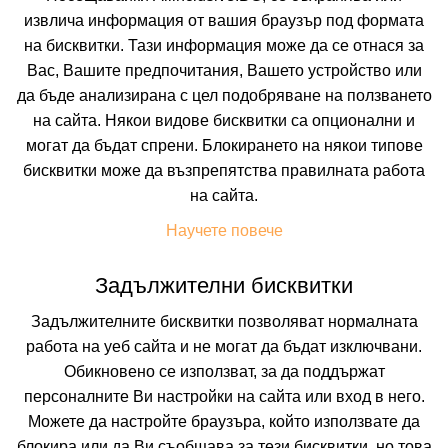
извлича информация от вашия браузър под формата
Искате да получавате първи най-новите и най-
на бисквитки. Тази информация може да се отнася за
добрите ни предложения и специални
отстъпки?
Вас, Вашите предпочитания, Вашето устройство или
Абонирайте се за нашия бюлетин сега !
да бъде анализирана с цел подобряване на ползването
на сайта. Някои видове бисквитки са опционални и
могат да бъдат спрени. Блокирането на някои типове
бисквитки може да възпрепятства правилната работа
Абонирай ме
на сайта.
Научете повече
Задължителни бисквитки
Задължителните бисквитки позволяват нормалната
работа на уеб сайта и не могат да бъдат изключвани.
Обикновено се използват, за да поддържат
персоналните Ви настройки на сайта или вход в него.
Можете да настройте браузъра, който използвате да
блокира или да Ви съобщава за тези бисквитки, но това