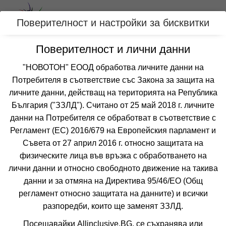
Вход
Поверителност и настройки за бисквитки
Поверителност и лични данни
Категории
"НОВОТОН" ЕООД обработва личните данни на
Потребителя в съответствие със Закона за защита на
Оферти с РАННИ ЗАПИСВАНИЯ за
личните данни, действащ на територията на Република
ЦАРЕВО, БЪЛГАРИЯ
България ("ЗЗЛД"). Считано от 25 май 2018 г. личните
данни на Потребителя се обработват в съответствие с
Регламент (ЕС) 2016/679 на Европейския парламент и
Филтри
Още курорти
Съвета от 27 април 2016 г. относно защитата на
физическите лица във връзка с обработването на
 Сортирай по:
лични данни и относно свободното движение на такива
данни и за отмяна на Директива 95/46/EО (Общ
регламент относно защитата на данните) и всички
разпоредби, които ще заменят ЗЗЛД.
Не изпускайте нито една оферта!
Посещавайки Allinclusive.BG, се съхранява или