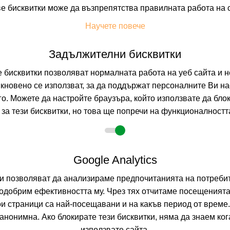
е бисквитки може да възпрепятства правилната работа на 
На изплащане с
Научете повече
Пълно описание н
Задължителни бисквитки
бисквитки позволяват нормалната работа на уеб сайта и н
AGAPI BEAC
кновено се използват, за да поддържат персоналните Ви на
HERAKLION, CRE
го. Можете да настройте браузъра, който използвате да бло
за тези бисквитки, но това ще попречи на функционалността
0.0
(от 0 мне
На изплащане с
Google Analytics
Пълно описание н
ни позволяват да анализираме предпочитанията на потребит
одобрим ефективността му. Чрез тях отчитаме посещенията
ои страници са най-посещавани и на какъв период от време
AMNISSOS R
нонимна. Ако блокирате тези бисквитки, няма да знаем ко
използвате сайта.