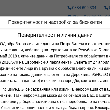
0884 699 334
Пон.- Пет. 09.30-18.0
Поверителност и настройки за бисквитки
Дестинации
По вид транспорт
Поверителност и лични данни
 обработва личните данни на Потребителя в съответстви
Оферти с all inclusiv
чните данни, действащ на територията на Република Бълга
 май 2018 г. личните данни на Потребителя се обработват в 
 2016/679 на Европейския парламент и Съвета от 27 април 
 Сортирай по:
физическите лица във връзка с обработването на лични да
Общо
0
хотела
жение на такива данни и за отмяна на Директива 95/46/EО
 защитата на данните) и всички разпоредби, които ще замен
ADELE BEAC
linclusive.BG, се съхранява или извлича информация от ва
RETHIMNO, CRET
квитки. Тази информация може да се отнася за Вас, Вашите
0.0
(от 0 мне
ство или да бъде анализирана с цел подобряване на ползва
 бисквитки са опционални и могат да бъдат спрени. Блокира