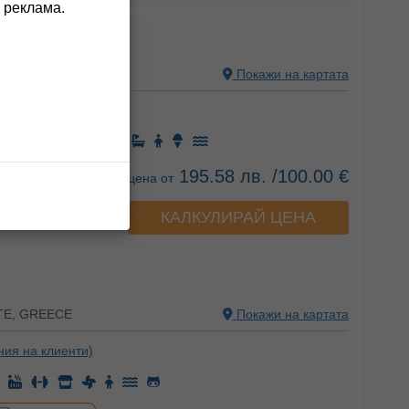
 реклама.
H RESORT
TE, GREECE
Покажи на картата
ния на клиенти)
195.58 лв. /100.00 €
цена от
КАЛКУЛИРАЙ ЦЕНА
а хотела
TE, GREECE
Покажи на картата
ния на клиенти)