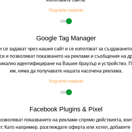
RETHIMNO, CRET
Научете повече
0.0
(от 0 мне
На изплащане с
Google Tag Manager
Пълно описание н
и се задават чрез нашия сайт и се използват за създаванет
и и позволяват показването на реклами и съобщения на др
никално идентифициране на Вашия браузър и устройство. 
AQUA SUN VI
им, няма да получавате нашата насочена реклама.
HERAKLION, CRE
Научете повече
0.0
(от 0 мне
Facebook Plugins & Pixel
На изплащане с
позволяват показването на реклами спрямо действията, ко
Пълно описание н
т. Като например, разглеждате оферта или хотел, добавяте 