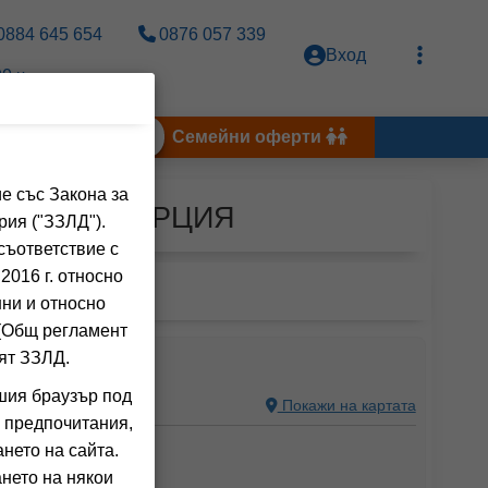
0884 645 654
0876 057 339
Вход
0 ч.
Тунис 2026
Семейни оферти
е със Закона за
e за КРИТ, ГЪРЦИЯ
рия ("ЗЗЛД").
съответствие с
2016 г. относно
нни и относно
 (Общ регламент
ят ЗЗЛД.
H
шия браузър под
E, GREECE
Покажи на картата
 предпочитания,
ния на клиенти)
нето на сайта.
нето на някои