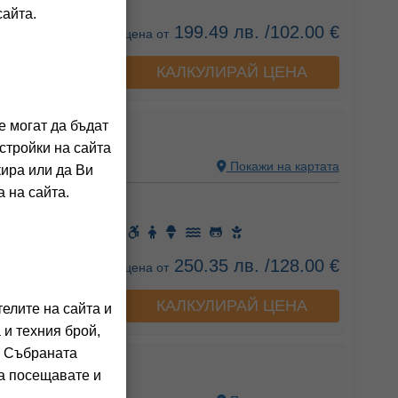
сайта.
199.49 лв. /102.00 €
цена от
КАЛКУЛИРАЙ ЦЕНА
а хотела
е могат да бъдат
H RESORT
стройки на сайта
TE, GREECE
Покажи на картата
кира или да Ви
 на сайта.
ния на клиенти)
250.35 лв. /128.00 €
цена от
КАЛКУЛИРАЙ ЦЕНА
а хотела
елите на сайта и
 и техния брой,
. Събраната
ESIDENCE
га посещавате и