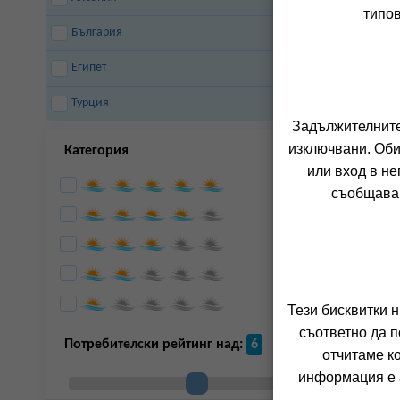
типов
България
Египет
Турция
Задължителните 
изключвани. Оби
Категория
или вход в не
съобщава 
Тези бисквитки 
съответно да п
Потребителски рейтинг над:
6
отчитаме к
информация е а