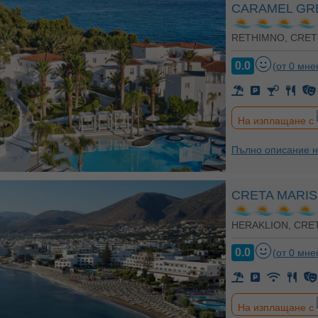
CARAMEL GR
RETHIMNO, CRET
0.0
(от 0 мне
На изплащане с
Пълно описание н
CRETA MARI
HERAKLION, CRE
0.0
(от 0 мне
На изплащане с