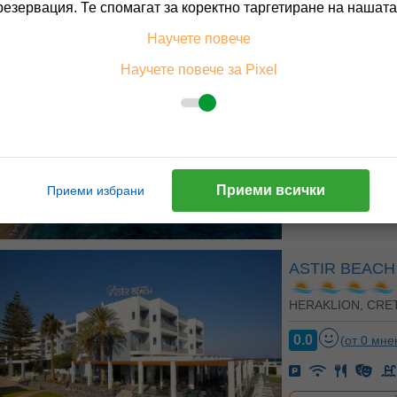
резервация. Те спомагат за коректно таргетиране на нашата
ARINA BEAC
Научете повече
Научете повече за Pixel
HERAKLION, CRE
0.0
(от 0 мне
На изплащане с
Приеми всички
Приеми избрани
Пълно описание н
ASTIR BEACH
HERAKLION, CRE
0.0
(от 0 мне