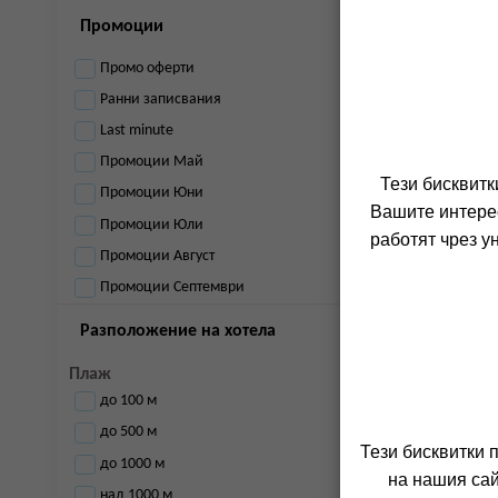
Промоции
Промо оферти
Ранни записвания
Last minute
Промоции Май
Тези бисквитк
Промоции Юни
Вашите интерес
Промоции Юли
работят чрез у
Промоции Август
Промоции Септември
Разположение на хотела
Плаж
до 100 м
до 500 м
Тези бисквитки 
до 1000 м
на нашия сай
над 1000 м