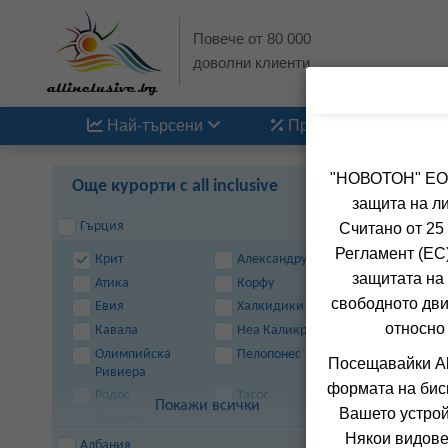
Повече от 80 000
доволни клиенти
Най-търсени
Промоции
"НОВОТОН" ЕООД
Още курорти с all inclusive
защита на ли
Гърция
Считано от 25
Регламент (ЕС)
Крит
Александруполис
защитата на 
Атика
Корфу
свободното дви
Евия
Халкидики
относно
Кавала
Неа Каликратия
Олимпийска
Пелопонес
Посещавайки Al
Ривиера
формата на бис
Родос
Тасос
Покажи всички
Вашето устрой
Закинтос
Някои видове
Албания