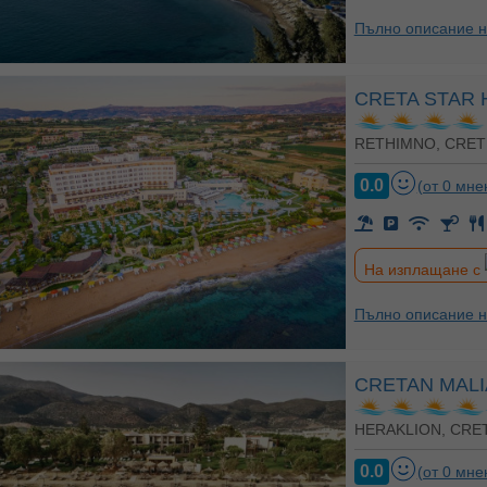
Пълно описание н
CRETA STAR 
RETHIMNO, CRET
0.0
(от 0 мне
На изплащане с
Пълно описание н
CRETAN MALI
HERAKLION, CRE
0.0
(от 0 мне