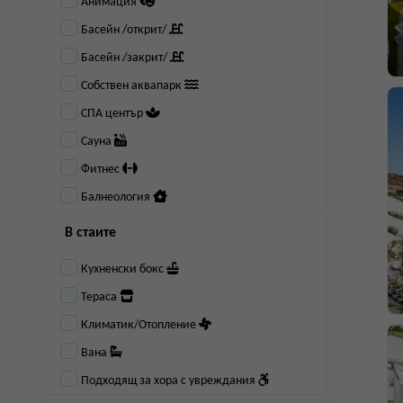
Анимация
Басейн /открит/
Басейн /закрит/
Собствен аквапарк
СПА център
Сауна
Фитнес
Балнеология
В стаите
Кухненски бокс
Тераса
Климатик/Отопление
Вана
Подходящ за хора с увреждания