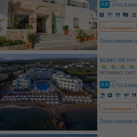
0.0
(от 0 мне
На изплащане с
Пълно описание н
BOMO RETHY
RETHIMNO, CRET
0.0
(от 0 мне
На изплащане с
Пълно описание н