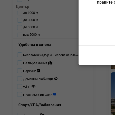
правите 
Център
до 1000 м
до 3000 м
до 5000 м
над 5000 м
Удобства в хотела
Безплатен чадър и шезлонг на плажа
На първа линия
Паркинг
Домашни любимци
Wi-Fi
Плаж със Син Флаг
Спорт/СПА/Забавления