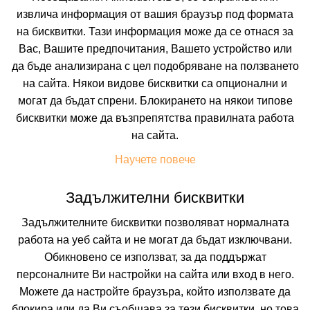
извлича информация от вашия браузър под формата
на бисквитки. Тази информация може да се отнася за
Вас, Вашите предпочитания, Вашето устройство или
да бъде анализирана с цел подобряване на ползването
на сайта. Някои видове бисквитки са опционални и
могат да бъдат спрени. Блокирането на някои типове
АНТАРЕС СИТИ СОЗОПОЛ
бисквитки може да възпрепятства правилната работа
СОЗОПОЛ, БУРГАС, БЪЛГАРИЯ
на сайта.
Покажи на картата
0.0
Научете повече
(от 0 мнения на клиенти)
BB
(Нощувка и Закуска)
Задължителни бисквитки
44.22 лв. /22.61 €
цена от
Задължителните бисквитки позволяват нормалната
На изплащане с
работа на уеб сайта и не могат да бъдат изключвани.
Пълно описание на хотела
Обикновено се използват, за да поддържат
персоналните Ви настройки на сайта или вход в него.
КАЛКУЛИРАЙ ЦЕНА
Можете да настройте браузъра, който използвате да
блокира или да Ви съобщава за тези бисквитки, но това