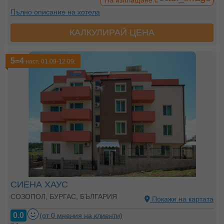
На изплащане с
Пълно описание на хотела
КАЛКУЛИРАЙ ЦЕНА
5=4
наст. 01.09-12.09;
СИЕНА ХАУС
СОЗОПОЛ, БУРГАС, БЪЛГАРИЯ
Покажи на картата
0.0
(от 0 мнения на клиенти)