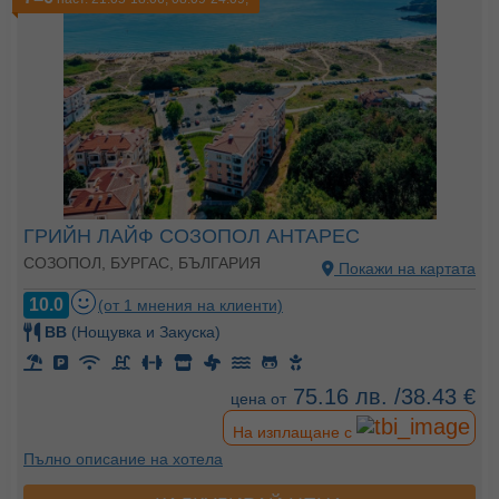
ГРИЙН ЛАЙФ СОЗОПОЛ АНТАРЕС
СОЗОПОЛ, БУРГАС, БЪЛГАРИЯ
Покажи на картата
10.0
(от 1 мнения на клиенти)
BB
(Нощувка и Закуска)
75.16 лв. /38.43 €
цена от
На изплащане с
Пълно описание на хотела