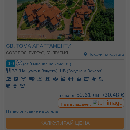
СВ. ТОМА АПАРТАМЕНТИ
СОЗОПОЛ, БУРГАС, БЪЛГАРИЯ
Покажи на картата
0.0
(от 0 мнения на клиенти)
BB
(Нощувка и Закуска),
HB
(Закуска и Вечеря)
59.61 лв. /30.48 €
цена от
На изплащане с
Пълно описание на хотела
КАЛКУЛИРАЙ ЦЕНА