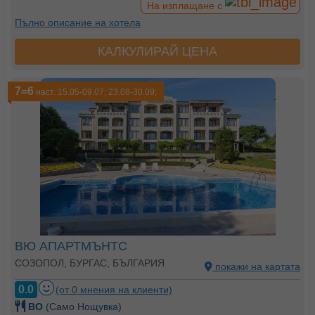
На изплащане с
Пълно описание на хотела
КАЛКУЛИРАЙ ЦЕНА
7=6
наст. 15.05-09.07; 23.08-30.09;
ВЮ АПАРТМЪНТС
СОЗОПОЛ, БУРГАС, БЪЛГАРИЯ
покажи на картата
0.0
(от 0 мнения на клиенти)
BO
(Само Нощувка)