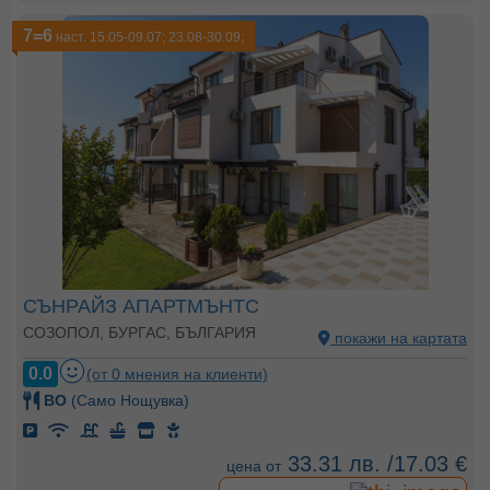
7=6
наст. 15.05-09.07; 23.08-30.09;
СЪНРАЙЗ АПАРТМЪНТС
СОЗОПОЛ, БУРГАС, БЪЛГАРИЯ
покажи на картата
0.0
(от 0 мнения на клиенти)
BO
(Само Нощувка)
33.31 лв. /17.03 €
цена от