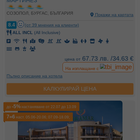
МАРТИНЕЗ
СОЗОПОЛ, БУРГАС, БЪЛГАРИЯ
Покажи на картата
8.4
(от 39 мнения на клиенти)
ALL INCL
(All Inclusive)
67.73 лв. /34.63 €
цена от
На изплащане с
Пълно описание на хотела
КАЛКУЛИРАЙ ЦЕНА
-5%
до
настаняване от 22.07 до 13.09
7=6
наст. 05.06-20.06; 07.09-18.09;