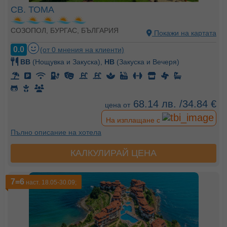
СВ. ТОМА
СОЗОПОЛ, БУРГАС, БЪЛГАРИЯ
Покажи на картата
0.0
(от 0 мнения на клиенти)
BB
(Нощувка и Закуска),
HB
(Закуска и Вечеря)
68.14 лв. /34.84 €
цена от
На изплащане с
Пълно описание на хотела
КАЛКУЛИРАЙ ЦЕНА
7=6
наст. 18.05-30.09;