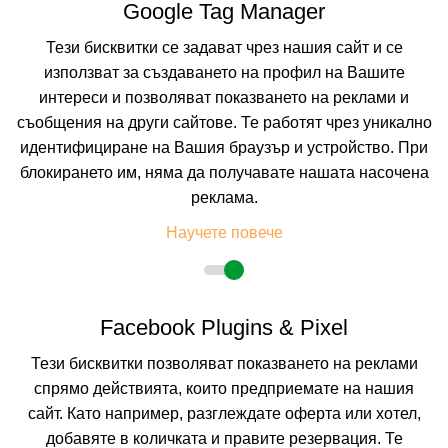
Google Tag Manager
КАЛКУЛИРАЙ ЦЕНА
Тези бисквитки се задават чрез нашия сайт и се
използват за създаването на профил на Вашите
7=6
наст. 01.05-10.06; 11.09-30.09;
интереси и позволяват показването на реклами и
съобщения на други сайтове. Те работят чрез уникално
идентифициране на Вашия браузър и устройство. При
блокирането им, няма да получавате нашата насочена
реклама.
Научете повече
Facebook Plugins & Pixel
ЧУЧУЛЕВ
СОЗОПОЛ, БУРГАС, БЪЛГАРИЯ
Тези бисквитки позволяват показването на реклами
Покажи на картата
спрямо действията, които предприемате на нашия
8.6
(от 3 мнения на клиенти)
сайт. Като например, разглеждате оферта или хотел,
BO
(Само Нощувка)
добавяте в количката и правите резервация. Те