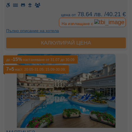
78.64 лв. /40.21 €
цена от
На изплащане с
Пълно описание на хотела
КАЛКУЛИРАЙ ЦЕНА
-15%
до
настаняване от 31.07 до 30.09
7=5
наст. 20.05-31.05; 15.09-30.09;