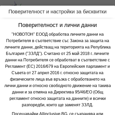
Вход
Поверителност и настройки за бисквитки
Поверителност и лични данни
Категории
"НОВОТОН" ЕООД обработва личните данни на
Потребителя в съответствие със Закона за защита на
Оферти за Юни за СОЗОПОЛ,
личните данни, действащ на територията на Република
БЪЛГАРИЯ
България ("ЗЗЛД"). Считано от 25 май 2018 г. личните
данни на Потребителя се обработват в съответствие с
Регламент (ЕС) 2016/679 на Европейския парламент и
Филтри
Още курорти
Съвета от 27 април 2016 г. относно защитата на
физическите лица във връзка с обработването на
 Сортирай по:
лични данни и относно свободното движение на такива
данни и за отмяна на Директива 95/46/EО (Общ
-20%
до
настаняване от 09.07 до 24.09
регламент относно защитата на данните) и всички
7=6
наст. 15.05-18.06; 08.09-24.09;
разпоредби, които ще заменят ЗЗЛД.
Посещавайки Allinclusive.BG, се съхранява или