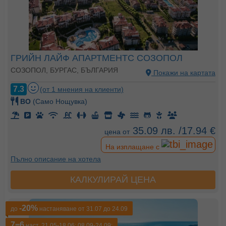
ГРИЙН ЛАЙФ АПАРТМЕНТС СОЗОПОЛ
СОЗОПОЛ, БУРГАС, БЪЛГАРИЯ
Покажи на картата
7.3
(от 1 мнения на клиенти)
BO
(Само Нощувка)
35.09 лв. /17.94 €
цена от
На изплащане с
Пълно описание на хотела
КАЛКУЛИРАЙ ЦЕНА
-20%
до
настаняване от 31.07 до 24.09
7=6
наст. 21.05-18.06; 08.09-24.09;