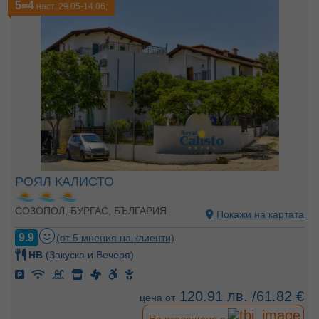
5=4
наст. 29.05-14.06;
РОЯЛ КАЛИСТО
СОЗОПОЛ, БУРГАС, БЪЛГАРИЯ
Покажи на картата
9.9
(от 5 мнения на клиенти)
HB
(Закуска и Вечеря)
120.91 лв. /61.82 €
цена от