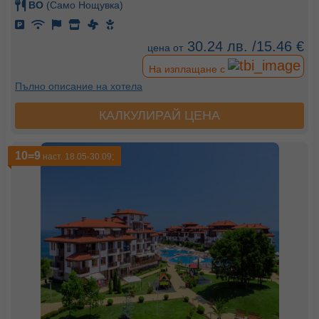
BO
(Само Нощувка)
30.24 лв. /15.46 €
цена от
На изплащане с
Пълно описание на хотела
КАЛКУЛИРАЙ ЦЕНА
10=9
наст. 18.05-30.09;