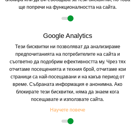
7=6
наст. 15.05-09.07; 23.08-30.09;
ще попречи на функционалността на сайта.
Google Analytics
Тези бисквитки ни позволяват да анализираме
предпочитанията на потребителите на сайта и
съответно да подобрим ефективността му. Чрез тях
отчитаме посещенията и техния брой, отчитаме кои
БЕЙ АПАРТМЪНТС
страници са най-посещавани и на какъв период от
СОЗОПОЛ, БУРГАС, БЪЛГАРИЯ
Покажи на картата
време. Събраната информация е анонимна. Ако
0.0
(от 0 мнения на клиенти)
блокирате тези бисквитки, няма да знаем кога
BO
(Само Нощувка)
посещавате и използвате сайта.
Научете повече
37.02 лв. /18.93 €
цена от
На изплащане с
Пълно описание на хотела