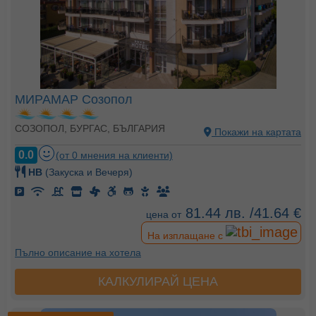
МИРАМАР Созопол
СОЗОПОЛ, БУРГАС, БЪЛГАРИЯ
Покажи на картата
0.0
(от 0 мнения на клиенти)
HB
(Закуска и Вечеря)
81.44 лв. /41.64 €
цена от
На изплащане с
Пълно описание на хотела
КАЛКУЛИРАЙ ЦЕНА