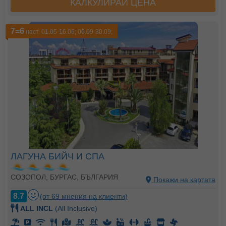
КАЛКУЛИРАЙ ЦЕНА
7=6
наст. 01.05-16.06; 06.09-30.09;
ЛАГУНА БИЙЧ И СПА
СОЗОПОЛ, БУРГАС, БЪЛГАРИЯ
Покажи на картата
8.7
(от 69 мнения на клиенти)
ALL INCL
(All Inclusive)