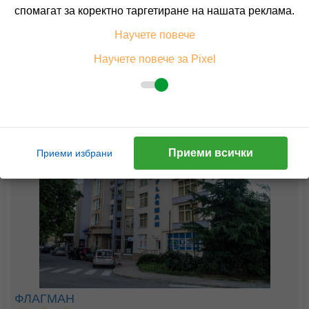
спомагат за коректно таргетиране на нашата реклама.
24.98 лв. /12.77 €
цена от
Научете повече
На изплащане с
Научете повече за Pixel
Пълно описание на хотела
КАЛКУЛИРАЙ ЦЕНА
7=6
наст. 05.05-10.06; 10.09-30.09;
Приеми всички
Приеми избрани
ФЛАГМАН