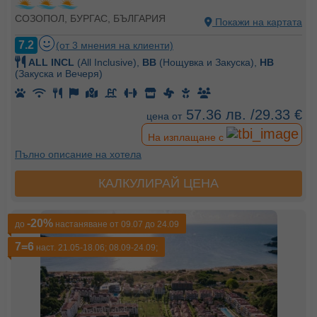
СОЗОПОЛ, БУРГАС, БЪЛГАРИЯ
Покажи на картата
7.2
(от 3 мнения на клиенти)
ALL INCL
(All Inclusive),
BB
(Нощувка и Закуска),
HB
(Закуска и Вечеря)
57.36 лв. /29.33 €
цена от
На изплащане с
Пълно описание на хотела
КАЛКУЛИРАЙ ЦЕНА
-20%
до
настаняване от 09.07 до 24.09
7=6
наст. 21.05-18.06; 08.09-24.09;