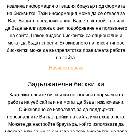
извлича информация от вашия браузър под формата
на бисквитки. Тази информация може да се отнася за
Вас, Вашите предпочитания, Вашето устройство или
да бъде анализирана с цел подобряване на ползването
на сайта. Някои видове бисквитки са опционални и
АНИКСИ
могат да бъдат спрени. Блокирането на някои типове
бисквитки може да възпрепятства правилната работа
ОБЗОР, БУРГАС, БЪЛГАРИЯ
Покажи на картата
на сайта.
8.0
(от 1 мнения на клиенти)
Научете повече
BO
(Само Нощувка),
BB
(Нощувка и Закуска)
Задължителни бисквитки
38.41 лв. /19.64 €
цена от
Задължителните бисквитки позволяват нормалната
На изплащане с
работа на уеб сайта и не могат да бъдат изключвани.
Пълно описание на хотела
Обикновено се използват, за да поддържат
персоналните Ви настройки на сайта или вход в него.
КАЛКУЛИРАЙ ЦЕНА
Можете да настройте браузъра, който използвате да
блокира или да Ви съобщава за тези бисквитки, но това