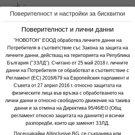
Вход
Поверителност и настройки за бисквитки
Поверителност и лични данни
Категории
"НОВОТОН" ЕООД обработва личните данни на
Потребителя в съответствие със Закона за защита на
Оферти за Май за ОБЗОР, БЪЛГАРИЯ
личните данни, действащ на територията на Република
България ("ЗЗЛД"). Считано от 25 май 2018 г. личните
данни на Потребителя се обработват в съответствие с
Филтри
Още курорти
Регламент (ЕС) 2016/679 на Европейския парламент и
 Сортирай по:
Съвета от 27 април 2016 г. относно защитата на
физическите лица във връзка с обработването на
лични данни и относно свободното движение на такива
7=6
наст. 20.05-24.06; 04.09-30.09;
данни и за отмяна на Директива 95/46/EО (Общ
регламент относно защитата на данните) и всички
разпоредби, които ще заменят ЗЗЛД.
Посещавайки Allinclusive.BG, се съхранява или