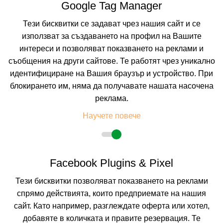
Google Tag Manager
На изплащане с
Тези бисквитки се задават чрез нашия сайт и се
Пълно описание на хотела
използват за създаването на профил на Вашите
КАЛКУЛИРАЙ ЦЕНА
интереси и позволяват показването на реклами и
съобщения на други сайтове. Те работят чрез уникално
идентифициране на Вашия браузър и устройство. При
7=6
наст. 01.05-15.06; 13.09-30.09;
блокирането им, няма да получавате нашата насочена
реклама.
Научете повече
Facebook Plugins & Pixel
Тези бисквитки позволяват показването на реклами
спрямо действията, които предприемате на нашия
LA BOHEME
сайт. Като например, разглеждате оферта или хотел,
ОБЗОР, БУРГАС, БЪЛГАРИЯ
Покажи на картата
добавяте в количката и правите резервация. Те