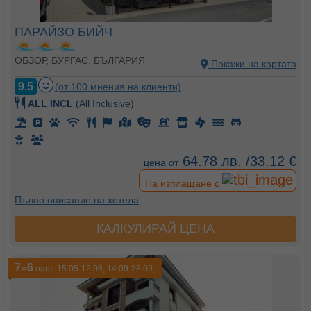
ПАРАЙЗО БИЙЧ
ОБЗОР, БУРГАС, БЪЛГАРИЯ
Покажи на картата
9.5
(от 100 мнения на клиенти)
ALL INCL
(All Inclusive)
64.78 лв. /33.12 €
цена от
На изплащане с
Пълно описание на хотела
КАЛКУЛИРАЙ ЦЕНА
7=6
наст. 15.05-12.06; 14.09-28.09;