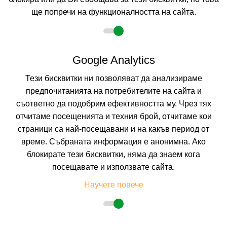
-15%
до
настаняване от 15.08 до 22.08
ще попречи на функционалността на сайта.
7=6
наст. 31.05-14.06;
Google Analytics
Тези бисквитки ни позволяват да анализираме
предпочитанията на потребителите на сайта и
съответно да подобрим ефективността му. Чрез тях
отчитаме посещенията и техния брой, отчитаме кои
страници са най-посещавани и на какъв период от
КАЗАБЛАНКА
време. Събраната информация е анонимна. Ако
ОБЗОР, БУРГАС, БЪЛГАРИЯ
Покажи на картата
блокирате тези бисквитки, няма да знаем кога
посещавате и използвате сайта.
8.9
(от 76 мнения на клиенти)
ALL INCL
(All Inclusive)
Научете повече
114.44 лв. /58.51 €
цена от