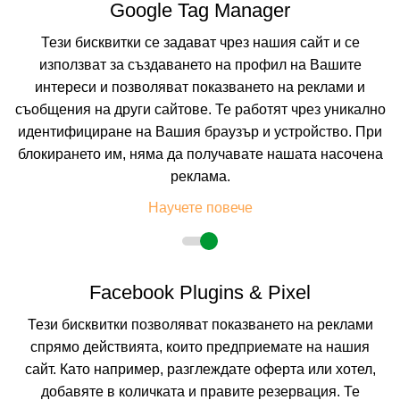
Google Tag Manager
Тези бисквитки се задават чрез нашия сайт и се
176.02 лв. /90.00 €
цена от
използват за създаването на профил на Вашите
На изплащане с
интереси и позволяват показването на реклами и
Пълно описание на хотела
съобщения на други сайтове. Те работят чрез уникално
идентифициране на Вашия браузър и устройство. При
КАЛКУЛИРАЙ ЦЕНА
блокирането им, няма да получавате нашата насочена
реклама.
Научете повече
Facebook Plugins & Pixel
Тези бисквитки позволяват показването на реклами
спрямо действията, които предприемате на нашия
сайт. Като например, разглеждате оферта или хотел,
добавяте в количката и правите резервация. Те