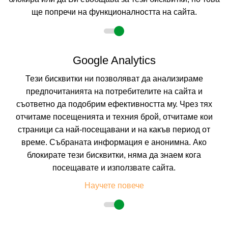
КАЛКУЛИРАЙ ЦЕНА
ще попречи на функционалността на сайта.
-5%
до
настаняване от 06.09 до 30.10
Google Analytics
Тези бисквитки ни позволяват да анализираме
предпочитанията на потребителите на сайта и
съответно да подобрим ефективността му. Чрез тях
отчитаме посещенията и техния брой, отчитаме кои
страници са най-посещавани и на какъв период от
време. Събраната информация е анонимна. Ако
блокирате тези бисквитки, няма да знаем кога
GRECOTEL ASTIR ALEXANDROUPOLIS HOTEL
посещавате и използвате сайта.
Научете повече
ALEXANDROUPOLIS, ALEXANDROUPOLIS, GREECE
Покажи на картата
8.9
(от 8 мнения на клиенти)