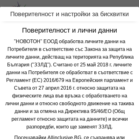
Вход
Поверителност и настройки за бисквитки
Поверителност и лични данни
Категории
"НОВОТОН" ЕООД обработва личните данни на
Потребителя в съответствие със Закона за защита на
Оферти подходящи за семейства с деца
личните данни, действащ на територията на Република
за АЛЕКСАНДРУПОЛИС, ГЪРЦИЯ
България ("ЗЗЛД"). Считано от 25 май 2018 г. личните
данни на Потребителя се обработват в съответствие с
Регламент (ЕС) 2016/679 на Европейския парламент и
Филтри
Още курорти
Съвета от 27 април 2016 г. относно защитата на
физическите лица във връзка с обработването на
 Сортирай по:
лични данни и относно свободното движение на такива
данни и за отмяна на Директива 95/46/EО (Общ
регламент относно защитата на данните) и всички
разпоредби, които ще заменят ЗЗЛД.
Посещавайки Allinclusive.BG, се съхранява или