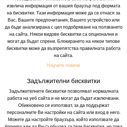
извлича информация от вашия браузър под формата
на бисквитки. Тази информация може да се отнася за
Вас, Вашите предпочитания, Вашето устройство или
да бъде анализирана с цел подобряване на ползването
на сайта. Някои видове бисквитки са опционални и
могат да бъдат спрени. Блокирането на някои типове
ALEXANDER BEACH HOTEL & CONVENTION
бисквитки може да възпрепятства правилната работа
CENTRE
на сайта.
Научете повече
ALEXANDROUPOLIS, ALEXANDROUPOLIS, GREECE
Покажи на картата
Задължителни бисквитки
9.2
(от 14 мнения на клиенти)
Задължителните бисквитки позволяват нормалната
работа на уеб сайта и не могат да бъдат изключвани.
250.35 лв. /128.00 €
Обикновено се използват, за да поддържат
цена от
персоналните Ви настройки на сайта или вход в него.
На изплащане с
Можете да настройте браузъра, който използвате да
Пълно описание на хотела
блокира или да Ви съобщава за тези бисквитки, но това