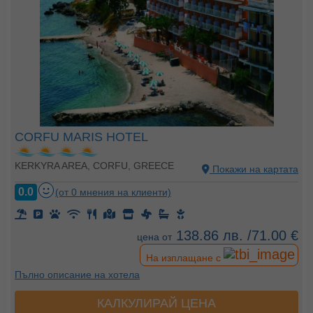
CORFU MARIS HOTEL
KERKYRA AREA, CORFU, GREECE
Покажи на картата
0.0
(от 0 мнения на клиенти)
138.86 лв. /71.00 €
цена от
На изплащане с
Пълно описание на хотела
КАЛКУЛИРАЙ ЦЕНА