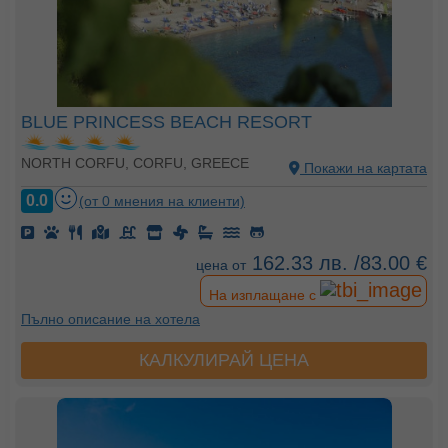
BLUE PRINCESS BEACH RESORT
NORTH CORFU, CORFU, GREECE
Покажи на картата
0.0
(от 0 мнения на клиенти)
162.33 лв. /83.00 €
цена от
На изплащане с
Пълно описание на хотела
КАЛКУЛИРАЙ ЦЕНА