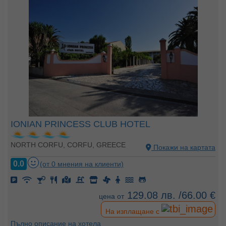
IONIAN PRINCESS CLUB HOTEL
NORTH CORFU, CORFU, GREECE
Покажи на картата
0.0
(от 0 мнения на клиенти)
129.08 лв. /66.00 €
цена от
На изплащане с
Пълно описание на хотела