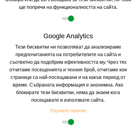
ще попречи на функционалността на сайта.
Google Analytics
Тези бисквитки ни позволяват да анализираме
предпочитанията на потребителите на сайта и
съответно да подобрим ефективността му. Чрез тях
отчитаме посещенията и техния брой, отчитаме кои
AEGLI HOTEL
страници са най-посещавани и на какъв период от
KERKYRA AREA, CORFU, GREECE
време. Събраната информация е анонимна. Ако
Покажи на картата
блокирате тези бисквитки, няма да знаем кога
0.0
(от 0 мнения на клиенти)
посещавате и използвате сайта.
Научете повече
80.19 лв. /41.00 €
цена от
На изплащане с
Пълно описание на хотела