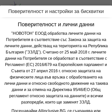
Вход
Поверителност и настройки за бисквитки
Поверителност и лични данни
Категории
"НОВОТОН" ЕООД обработва личните данни на
Потребителя в съответствие със Закона за защита на
Оферти за КОРФУ, ГЪРЦИЯ
личните данни, действащ на територията на Република
България ("ЗЗЛД"). Считано от 25 май 2018 г. личните
данни на Потребителя се обработват в съответствие с
Филтри
Още курорти
Регламент (ЕС) 2016/679 на Европейския парламент и
 Сортирай по:
Съвета от 27 април 2016 г. относно защитата на
физическите лица във връзка с обработването на
лични данни и относно свободното движение на такива
данни и за отмяна на Директива 95/46/EО (Общ
регламент относно защитата на данните) и всички
разпоредби, които ще заменят ЗЗЛД.
Посещавайки Allinclusive.BG, се съхранява или