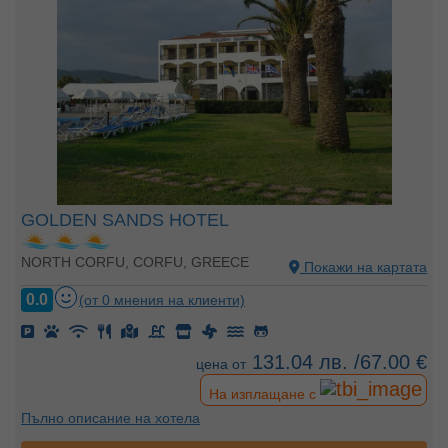
GOLDEN SANDS HOTEL
NORTH CORFU, CORFU, GREECE
Покажи на картата
0.0
(от 0 мнения на клиенти)
131.04 лв. /67.00 €
цена от
На изплащане с
Пълно описание на хотела