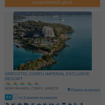
КАЛКУЛИРАЙ ЦЕНА
GRECOTEL CORFU IMPERIAL EXCLUSIVE
RESORT
KERKYRA AREA, CORFU, GREECE
Покажи на картата
0.0
(от 0 мнения на клиенти)