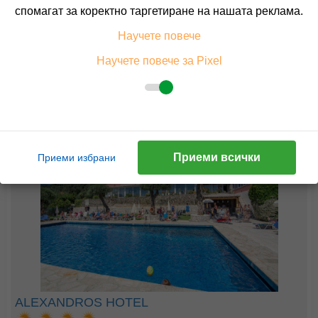
спомагат за коректно таргетиране на нашата реклама.
164.29 лв. /84.00 €
цена от
Научете повече
На изплащане с
Пълно описание на хотела
Научете повече за Pixel
КАЛКУЛИРАЙ ЦЕНА
Приеми всички
Приеми избрани
ALEXANDROS HOTEL