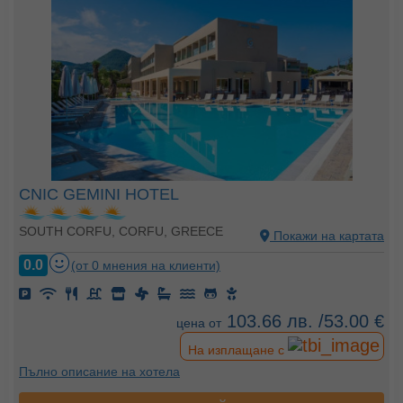
CNIC GEMINI HOTEL
SOUTH CORFU, CORFU, GREECE
Покажи на картата
0.0
(от 0 мнения на клиенти)
103.66 лв. /53.00 €
цена от
На изплащане с
Пълно описание на хотела