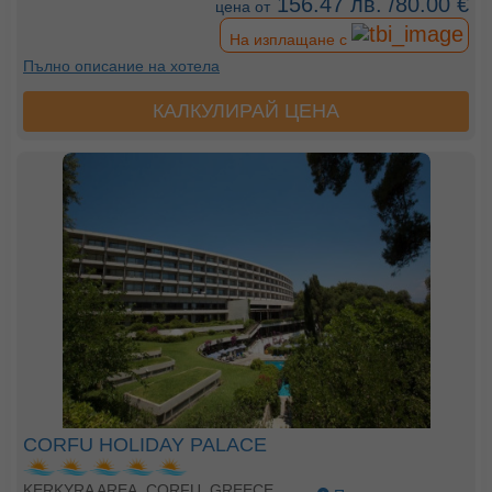
156.47 лв. /80.00 €
цена от
На изплащане с
Пълно описание на хотела
КАЛКУЛИРАЙ ЦЕНА
CORFU HOLIDAY PALACE
KERKYRA AREA, CORFU, GREECE