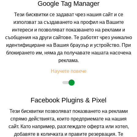
Google Tag Manager
КАЛКУЛИРАЙ ЦЕНА
Тези бисквитки се задават чрез нашия сайт и се
използват за създаването на профил на Вашите
интереси и позволяват показването на реклами и
съобщения на други сайтове. Те работят чрез уникално
идентифициране на Вашия браузър и устройство. При
блокирането им, няма да получавате нашата насочена
реклама.
Научете повече
Facebook Plugins & Pixel
AEOLOS BEACH HOTEL
Тези бисквитки позволяват показването на реклами
KERKYRA AREA, CORFU, GREECE
Покажи на картата
спрямо действията, които предприемате на нашия
0.0
(от 0 мнения на клиенти)
сайт. Като например, разглеждате оферта или хотел,
добавяте в количката и правите резервация. Те