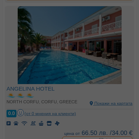
ANGELINA HOTEL
NORTH CORFU, CORFU, GREECE
Покажи на картата
0.0
(от 0 мнения на клиенти)
66.50 лв. /34.00 €
цена от