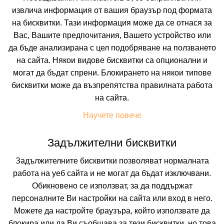
извлича информация от вашия браузър под формата
на бисквитки. Тази информация може да се отнася за
Вас, Вашите предпочитания, Вашето устройство или
да бъде анализирана с цел подобряване на ползването
на сайта. Някои видове бисквитки са опционални и
ACHARAVI BEACH HOTEL
могат да бъдат спрени. Блокирането на някои типове
бисквитки може да възпрепятства правилната работа
NORTH CORFU, CORFU, GREECE
Покажи на картата
на сайта.
0.0
(от 0 мнения на клиенти)
Научете повече
136.91 лв. /70.00 €
Задължителни бисквитки
цена от
На изплащане с
Задължителните бисквитки позволяват нормалната
Пълно описание на хотела
работа на уеб сайта и не могат да бъдат изключвани.
Обикновено се използват, за да поддържат
КАЛКУЛИРАЙ ЦЕНА
персоналните Ви настройки на сайта или вход в него.
Можете да настройте браузъра, който използвате да
блокира или да Ви съобщава за тези бисквитки, но това