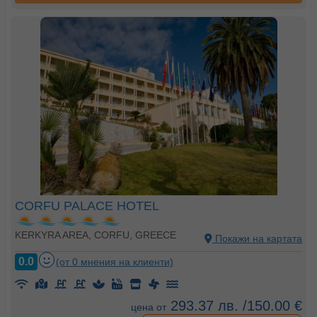
CORFU PALACE HOTEL
KERKYRA AREA, CORFU, GREECE
Покажи на картата
0.0
(от 0 мнения на клиенти)
293.37 лв. /150.00 €
цена от