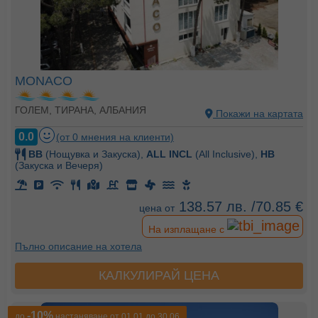
MONACO
ГОЛЕМ, ТИРАНА, АЛБАНИЯ
Покажи на картата
0.0
(от 0 мнения на клиенти)
BB
(Нощувка и Закуска),
ALL INCL
(All Inclusive),
HB
(Закуска и Вечеря)
138.57 лв. /70.85 €
цена от
На изплащане с
Пълно описание на хотела
КАЛКУЛИРАЙ ЦЕНА
-10%
до
настаняване от 01.01 до 30.06