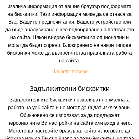
извлича информация от вашия браузър под формата
на бисквитки. Тази информация може да се отнася за
Вас, Вашите предпочитания, Вашето устройство или
да бъде анализирана с цел подобряване на ползването
на сайта. Някои видове бисквитки са опционални и
могат да бъдат спрени. Блокирането на някои типове
EDART
бисквитки може да възпрепятства правилната работа
на сайта.
ДУРЪС, ТИРАНА, АЛБАНИЯ
Покажи на картата
Научете повече
5.7
(от 1 мнения на клиенти)
HB +
(Закуска и Вечеря +),
ALL INCL
(All Inclusive)
Задължителни бисквитки
Задължителните бисквитки позволяват нормалната
104.66 лв. /53.51 €
цена от
работа на уеб сайта и не могат да бъдат изключвани.
На изплащане с
Обикновено се използват, за да поддържат
Пълно описание на хотела
персоналните Ви настройки на сайта или вход в него.
Можете да настройте браузъра, който използвате да
КАЛКУЛИРАЙ ЦЕНА
блокира или да Ви съобщава за тези бисквитки, но това