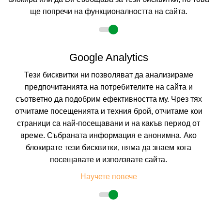
ще попречи на функционалността на сайта.
Google Analytics
Тези бисквитки ни позволяват да анализираме
предпочитанията на потребителите на сайта и
съответно да подобрим ефективността му. Чрез тях
отчитаме посещенията и техния брой, отчитаме кои
страници са най-посещавани и на какъв период от
време. Събраната информация е анонимна. Ако
FAFA AQUA BLU HOTEL
блокирате тези бисквитки, няма да знаем кога
ГОЛЕМ, ТИРАНА, АЛБАНИЯ
Покажи на картата
посещавате и използвате сайта.
7.8
(от 3 мнения на клиенти)
Научете повече
ALL INCL
(All Inclusive)