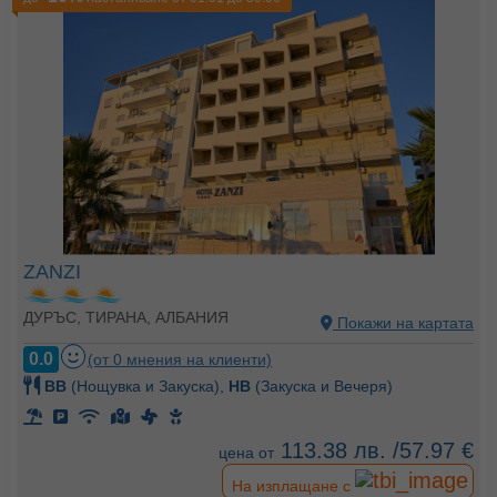
ZANZI
ДУРЪС, ТИРАНА, АЛБАНИЯ
Покажи на картата
0.0
(от 0 мнения на клиенти)
BB
(Нощувка и Закуска),
HB
(Закуска и Вечеря)
113.38 лв. /57.97 €
цена от
На изплащане с