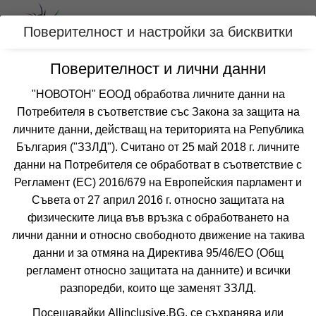
Вход
Поверителност и настройки за бисквитки
Поверителност и лични данни
Категории
"НОВОТОН" ЕООД обработва личните данни на
Потребителя в съответствие със Закона за защита на
Оферти с безплатен чадър и шезлонг на
личните данни, действащ на територията на Република
плажа за АЛБАНИЯ
България ("ЗЗЛД"). Считано от 25 май 2018 г. личните
данни на Потребителя се обработват в съответствие с
Регламент (ЕС) 2016/679 на Европейския парламент и
Филтри
Още курорти
Съвета от 27 април 2016 г. относно защитата на
физическите лица във връзка с обработването на
 Сортирай по:
лични данни и относно свободното движение на такива
данни и за отмяна на Директива 95/46/EО (Общ
регламент относно защитата на данните) и всички
разпоредби, които ще заменят ЗЗЛД.
Посещавайки Allinclusive.BG, се съхранява или