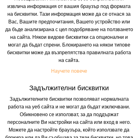
извлича информация от вашия браузър под формата
Искате да получавате първи най-новите и най-
на бисквитки. Тази информация може да се отнася за
добрите ни предложения и специални
отстъпки?
Вас, Вашите предпочитания, Вашето устройство или
Абонирайте се за нашия бюлетин сега !
да бъде анализирана с цел подобряване на ползването
на сайта. Някои видове бисквитки са опционални и
могат да бъдат спрени. Блокирането на някои типове
бисквитки може да възпрепятства правилната работа
Абонирай ме
на сайта.
Научете повече
Задължителни бисквитки
Задължителните бисквитки позволяват нормалната
работа на уеб сайта и не могат да бъдат изключвани.
Обикновено се използват, за да поддържат
персоналните Ви настройки на сайта или вход в него.
Можете да настройте браузъра, който използвате да
блокира или да Ви съобщава за тези бисквитки, но това