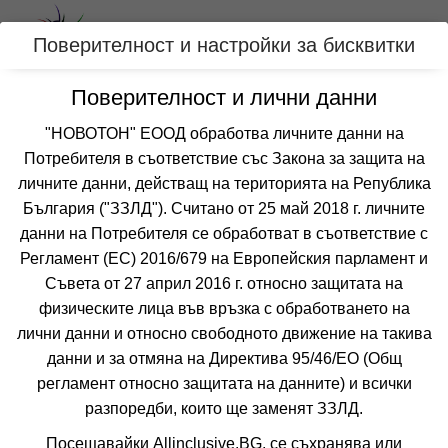
Вход
Поверителност и настройки за бисквитки
Поверителност и лични данни
Категории
"НОВОТОН" ЕООД обработва личните данни на
Потребителя в съответствие със Закона за защита на
Оферти подходящи за семейства с деца
личните данни, действащ на територията на Република
за САРАНДА, АЛБАНИЯ
България ("ЗЗЛД"). Считано от 25 май 2018 г. личните
данни на Потребителя се обработват в съответствие с
Регламент (ЕС) 2016/679 на Европейския парламент и
Филтри
Още курорти
Съвета от 27 април 2016 г. относно защитата на
физическите лица във връзка с обработването на
 Сортирай по:
лични данни и относно свободното движение на такива
данни и за отмяна на Директива 95/46/EО (Общ
регламент относно защитата на данните) и всички
разпоредби, които ще заменят ЗЗЛД.
Не изпускайте нито една оферта!
Посещавайки Allinclusive.BG, се съхранява или