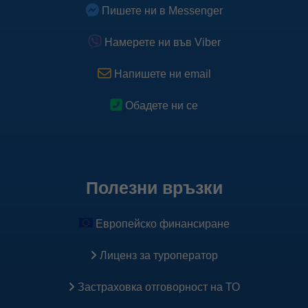
Пишете ни в Messenger
спомагат за коректно таргетиране на нашата реклама.
Научете повече
Намерете ни във Viber
Научете повече за Pixel
Напишете ни email
Обадете ни се
Полезни връзки
Европейско финансиране
Лиценз за туроператор
Застраховка oтговорност на ТО