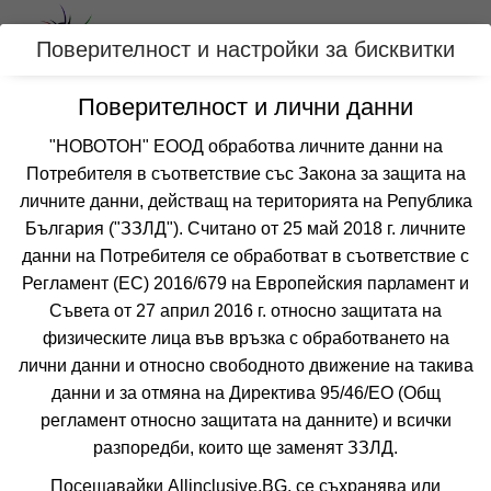
Вход
Поверителност и настройки за бисквитки
Поверителност и лични данни
Категории
"НОВОТОН" ЕООД обработва личните данни на
Потребителя в съответствие със Закона за защита на
Оферти с безплатен чадър и шезлонг на
личните данни, действащ на територията на Република
плажа за ЛОЗЕНЕЦ, БЪЛГАРИЯ
България ("ЗЗЛД"). Считано от 25 май 2018 г. личните
данни на Потребителя се обработват в съответствие с
Регламент (ЕС) 2016/679 на Европейския парламент и
Филтри
Още курорти
Съвета от 27 април 2016 г. относно защитата на
физическите лица във връзка с обработването на
 Сортирай по:
лични данни и относно свободното движение на такива
данни и за отмяна на Директива 95/46/EО (Общ
-22.6%
до
настаняване от 08.08 до 22.08
регламент относно защитата на данните) и всички
разпоредби, които ще заменят ЗЗЛД.
Посещавайки Allinclusive.BG, се съхранява или