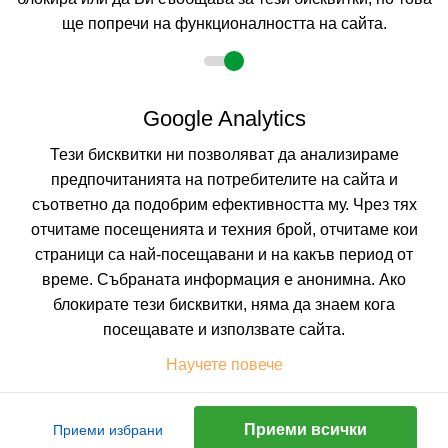
КАЛКУЛИРАЙ ЦЕНА
ще попречи на функционалността на сайта.
Google Analytics
Не изпускайте нито една оферта!
Тези бисквитки ни позволяват да анализираме
Искате да получавате първи най-новите и най-
предпочитанията на потребителите на сайта и
добрите ни предложения и специални
отстъпки?
съответно да подобрим ефективността му. Чрез тях
Абонирайте се за нашия бюлетин сега !
отчитаме посещенията и техния брой, отчитаме кои
страници са най-посещавани и на какъв период от
време. Събраната информация е анонимна. Ако
блокирате тези бисквитки, няма да знаем кога
Абонирай ме
посещавате и използвате сайта.
Научете повече
Приеми всички
Приеми избрани