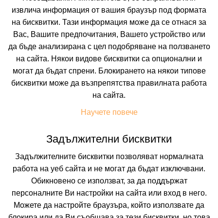
извлича информация от вашия браузър под формата
на бисквитки. Тази информация може да се отнася за
Вас, Вашите предпочитания, Вашето устройство или
да бъде анализирана с цел подобряване на ползването
на сайта. Някои видове бисквитки са опционални и
могат да бъдат спрени. Блокирането на някои типове
МОРСКО КОНЧЕ
бисквитки може да възпрепятства правилната работа
на сайта.
ЛОЗЕНЕЦ, БУРГАС, БЪЛГАРИЯ
Покажи на картата
Научете повече
0.0
(от 0 мнения на клиенти)
BB
(Нощувка и Закуска)
Задължителни бисквитки
Задължителните бисквитки позволяват нормалната
работа на уеб сайта и не могат да бъдат изключвани.
48.47 лв. /24.78 €
цена от
Обикновено се използват, за да поддържат
На изплащане с
персоналните Ви настройки на сайта или вход в него.
Пълно описание на хотела
Можете да настройте браузъра, който използвате да
блокира или да Ви съобщава за тези бисквитки, но това