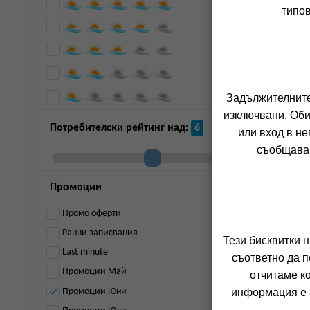
типов
Задължителните 
д
изключвани. Оби
Потребителски рейтинг над:
6
или вход в не
съобщава 
Промоции
Промо оферти
Ранни записвания
Тези бисквитки 
Last minute
съответно да п
Промоции Май
отчитаме к
Промоции Юни
информация е а