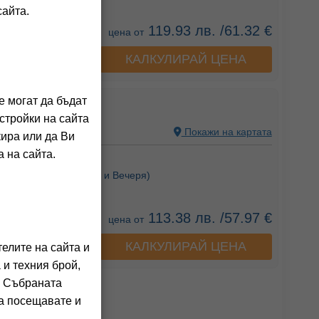
сайта.
119.93 лв. /61.32 €
цена от
КАЛКУЛИРАЙ ЦЕНА
а хотела
е могат да бъдат
стройки на сайта
 АЛБАНИЯ
Покажи на картата
кира или да Ви
 на сайта.
ния на клиенти)
Закуска),
HB
(Закуска и Вечеря)
113.38 лв. /57.97 €
цена от
КАЛКУЛИРАЙ ЦЕНА
а хотела
елите на сайта и
 и техния брой,
. Събраната
га посещавате и