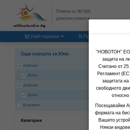
Повече от 80 000
доволни клиенти
Най-търсени
Промоции
"НОВОТОН" ЕООД
Още курорти за Юни
защита на ли
Албания
Считано от 25
Регламент (ЕС)
Дуръс
защитата на 
Албания
свободното дви
Дуръс
относно
д
България
Посещавайки Al
формата на бис
Вашето устрой
Категория
Някои видове