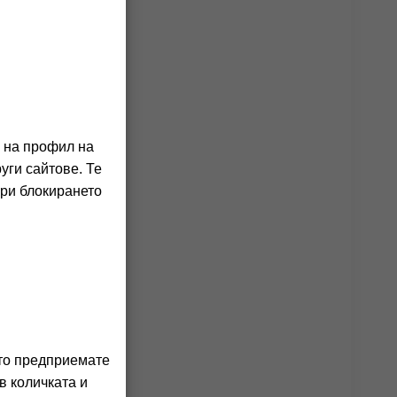
о на профил на
уги сайтове. Те
При блокирането
ито предприемате
в количката и