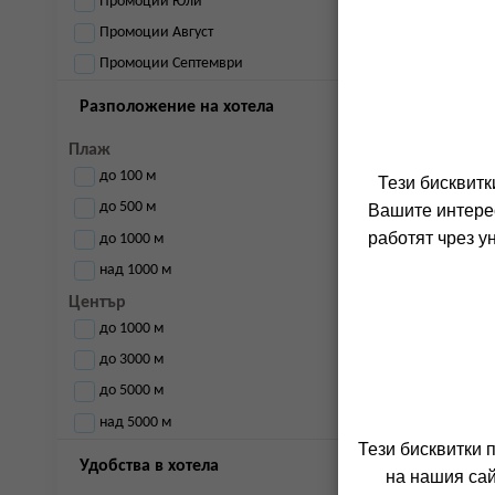
Промоции Юли
Промоции Август
Промоции Септември
Разположение на хотела
Плаж
до 100 м
Тези бисквитк
до 500 м
Вашите интерес
работят чрез у
до 1000 м
над 1000 м
Център
до 1000 м
до 3000 м
до 5000 м
над 5000 м
Тези бисквитки 
Удобства в хотела
на нашия сай