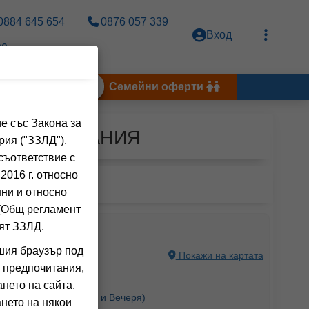
0884 645 654
0876 057 339
Вход
0 ч.
Тунис 2026
Семейни оферти
е със Закона за
ДУРЪС, АЛБАНИЯ
рия ("ЗЗЛД").
съответствие с
2016 г. относно
нни и относно
 (Общ регламент
ят ЗЗЛД.
шия браузър под
 АЛБАНИЯ
Покажи на картата
 предпочитания,
ния на клиенти)
нето на сайта.
Закуска),
HB
(Закуска и Вечеря)
нето на някои