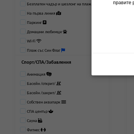
правите 
Безплатен чадър и шезлонг на плажа
На първа линия
Паркинг
Домашни любимци
Wi-Fi
Плаж със Син Флаг
Спорт/СПА/Забавления
Анимация
Басейн /открит/
Басейн /закрит/
Собствен аквапарк
СПА център
Сауна
Фитнес