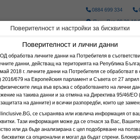
0884 699 334
Пон.- Пет. 09.30-18.0
Поверителност и настройки за бисквитки
Дестинации
По вид транспорт
Поверителност и лични данни
 обработва личните данни на Потребителя в съответстви
Оферти за Юни за 
чните данни, действащ на територията на Република Бълга
 май 2018 г. личните данни на Потребителя се обработват в 
 2016/679 на Европейския парламент и Съвета от 27 април 
 Сортирай по:
физическите лица във връзка с обработването на лични да
Общо
0
хотела
жение на такива данни и за отмяна на Директива 95/46/EО
ILIAD
-15%
 защитата на данните) и всички разпоредби, които ще замен
о
настаняване от 01.01 до 31.12
linclusive.BG, се съхранява или извлича информация от ва
ДУРЪС, ТИРАНА,
квитки. Тази информация може да се отнася за Вас, Вашите
0.0
(от 0 мне
ство или да бъде анализирана с цел подобряване на ползва
BB
(Нощувка и 
 бисквитки са опционални и могат да бъдат спрени. Блокира