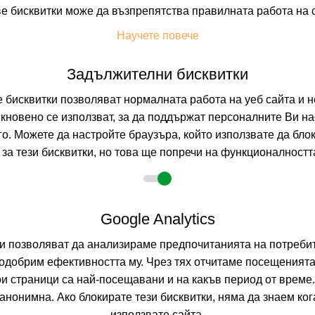
е бисквитки може да възпрепятства правилната работа на 
На изплащане с
Научете повече
Пълно описание н
Задължителни бисквитки
бисквитки позволяват нормалната работа на уеб сайта и н
ZANZI
-10%
о
настаняване от 01.09 до 31.12
кновено се използват, за да поддържат персоналните Ви на
ДУРЪС, ТИРАНА,
го. Можете да настройте браузъра, който използвате да бло
за тези бисквитки, но това ще попречи на функционалността
0.0
(от 0 мне
BB
(Нощувка и 
Google Analytics
На изплащане с
Пълно описание н
ни позволяват да анализираме предпочитанията на потребит
одобрим ефективността му. Чрез тях отчитаме посещенията
ои страници са най-посещавани и на какъв период от време
нонимна. Ако блокирате тези бисквитки, няма да знаем ко
използвате сайта.