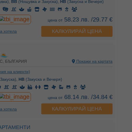
вка),
BB
(Нощувка и Закуска),
HB
(Закуска и Вечеря)
58.23 лв. /29.77 €
цена от
КАЛКУЛИРАЙ ЦЕНА
а хотела
С, БЪЛГАРИЯ
Покажи на картата
ния на клиенти)
Закуска),
HB
(Закуска и Вечеря)
68.14 лв. /34.84 €
цена от
КАЛКУЛИРАЙ ЦЕНА
а хотела
ПАРТАМЕНТИ