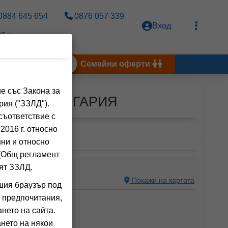
0884 645 654
0876 057 339
Вход
0 ч.
Тунис 2026
Семейни оферти
е със Закона за
ЗОПОЛ, БЪЛГАРИЯ
рия ("ЗЗЛД").
съответствие с
2016 г. относно
нни и относно
 (Общ регламент
ТИ СОЗОПОЛ
ят ЗЗЛД.
С, БЪЛГАРИЯ
Покажи на картата
шия браузър под
 предпочитания,
ния на клиенти)
нето на сайта.
Закуска)
нето на някои