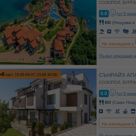
СОЗОПОЛ, БУРГА
0.0
(от 0 мне
BB
(Нощувка и 
На изплащане с
Пълно описание н
=6
СЪНРАЙЗ АП
наст. 15.05-09.07; 23.08-30.09;
СОЗОПОЛ, БУРГА
0.0
(от 0 мне
BO
(Само Нощу
На изплащане с
Пълно описание н