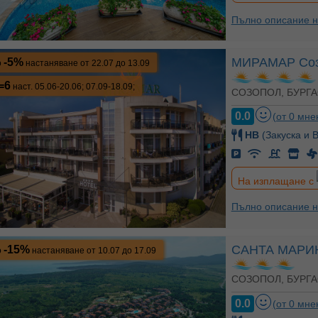
Пълно описание н
МИРАМАР Со
-5%
о
настаняване от 22.07 до 13.09
=6
наст. 05.06-20.06; 07.09-18.09;
СОЗОПОЛ, БУРГА
0.0
(от 0 мне
HB
(Закуска и 
На изплащане с
Пълно описание н
САНТА МАРИ
-15%
о
настаняване от 10.07 до 17.09
СОЗОПОЛ, БУРГА
0.0
(от 0 мне