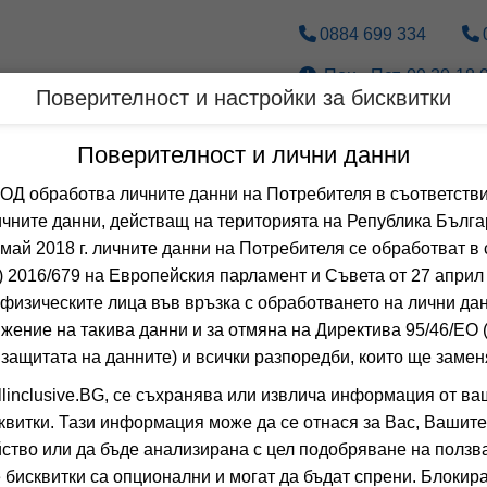
0884 699 334
Пон.- Пет. 09.30-18.0
Поверителност и настройки за бисквитки
Дестинации
По вид транспорт
Поверителност и лични данни
 обработва личните данни на Потребителя в съответстви
Оферти за Юли за СО
чните данни, действащ на територията на Република Бълга
 май 2018 г. личните данни на Потребителя се обработват в 
 2016/679 на Европейския парламент и Съвета от 27 април 
 Сортирай по:
физическите лица във връзка с обработването на лични да
Общо
0
хотела
жение на такива данни и за отмяна на Директива 95/46/EО
-20%
АНТАРЕС СИ
 защитата на данните) и всички разпоредби, които ще замен
о
настаняване от 09.07 до 24.09
СОЗОПОЛ, БУРГА
=6
linclusive.BG, се съхранява или извлича информация от ва
наст. 15.05-18.06; 08.09-24.09;
квитки. Тази информация може да се отнася за Вас, Вашите
0.0
(от 0 мне
ство или да бъде анализирана с цел подобряване на ползва
BB
(Нощувка и 
 бисквитки са опционални и могат да бъдат спрени. Блокира