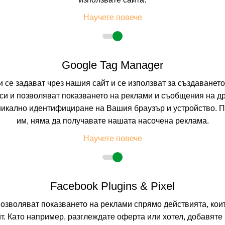
9.0
(от 42 мн
ALL INCL
(All I
Научете повече
На изплащане с
Google Tag Manager
Пълно описание н
и се задават чрез нашия сайт и се използват за създаванет
и и позволяват показването на реклами и съобщения на др
-20%
ГРИЙН ЛАЙФ
о
настаняване от 09.07 до 24.09
никално идентифициране на Вашия браузър и устройство. 
СОЗОПОЛ, БУРГА
=6
наст. 21.05-18.06; 08.09-24.09;
им, няма да получавате нашата насочена реклама.
7.3
(от 1 мне
Научете повече
BO
(Само Нощу
На изплащане с
Facebook Plugins & Pixel
Пълно описание н
позволяват показването на реклами спрямо действията, ко
т. Като например, разглеждате оферта или хотел, добавяте 