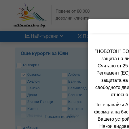
Повече от 80 000
доволни клиенти
Най-търсени
Промоции
"НОВОТОН" ЕООД
Още курорти за Юли
защита на ли
България
Считано от 25
Регламент (ЕС)
Созопол
Албена
защитата на 
Ахелой
Балчик
свободното дви
Банско
Велинград
относно
д
Дюни
Елените
Златни Пясъци
Каварна
7
Посещавайки Al
Китен
Кранево
формата на бис
Лозенец
Обзор
Покажи всички
Вашето устрой
Пампорово
Поморие
Някои видове
Албания