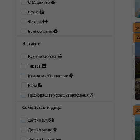
СПА център
Сауна
Фитнес
д
Балнеология
7
В стаите
Кухненски бокс
Тераса
Климатик/Отопление
Вана
Подходящ за хора с увреждания
Семейство и деца
д
Детски клуб
Детско меню
Детски басейн