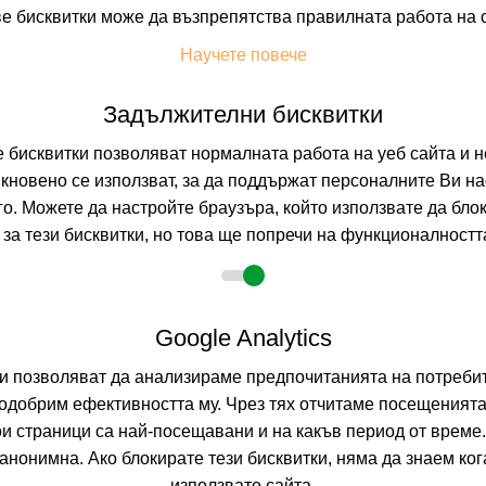
е бисквитки може да възпрепятства правилната работа на 
На изплащане с
Научете повече
Пълно описание н
Задължителни бисквитки
БЕЙ АПАРТМ
бисквитки позволяват нормалната работа на уеб сайта и н
=6
наст. 15.05-09.07; 23.08-30.09;
кновено се използват, за да поддържат персоналните Ви на
СОЗОПОЛ, БУРГА
го. Можете да настройте браузъра, който използвате да бло
0.0
(от 0 мне
за тези бисквитки, но това ще попречи на функционалността
BO
(Само Нощу
На изплащане с
Google Analytics
Пълно описание н
ни позволяват да анализираме предпочитанията на потребит
одобрим ефективността му. Чрез тях отчитаме посещенията
БЛУ ОРИНДЖ
-20%
о
настаняване от 31.07 до 20.09
ои страници са най-посещавани и на какъв период от време
СОЗОПОЛ, БУРГА
нонимна. Ако блокирате тези бисквитки, няма да знаем ко
използвате сайта.