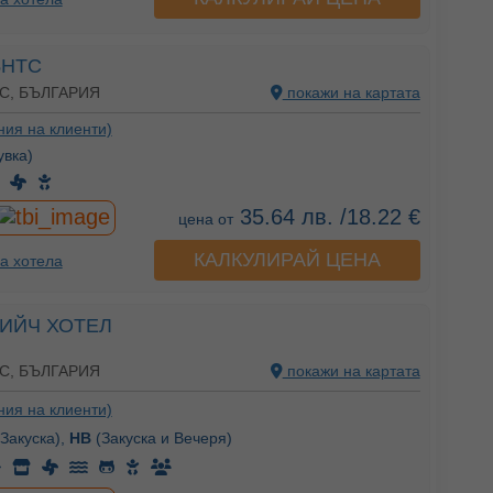
ЪНТС
С, БЪЛГАРИЯ
покажи на картата
ния на клиенти)
вка)
35.64 лв. /18.22 €
цена от
КАЛКУЛИРАЙ ЦЕНА
а хотела
БИЙЧ ХОТЕЛ
С, БЪЛГАРИЯ
покажи на картата
ния на клиенти)
Закуска),
HB
(Закуска и Вечеря)