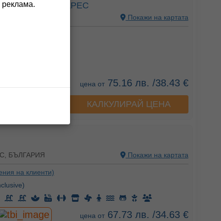
 реклама.
 СОЗОПОЛ АНТАРЕС
С, БЪЛГАРИЯ
Покажи на картата
ения на клиенти)
Закуска)
75.16 лв. /38.43 €
цена от
КАЛКУЛИРАЙ ЦЕНА
а хотела
С, БЪЛГАРИЯ
Покажи на картата
ения на клиенти)
nclusive)
67.73 лв. /34.63 €
цена от