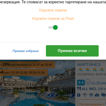
резервация. Те спомагат за коректно таргетиране на нашата
-20%
ГРИЙН ЛАЙФ
о
настаняване от 31.07 до 24.09
СОЗОПОЛ, БУРГА
=6
Научете повече
наст. 21.05-18.06; 08.09-24.09;
10.0
(от 1 мн
Научете повече за Pixel
BB
(Нощувка и 
На изплащане с
Пълно описание н
Приеми всички
Приеми избрани
МАРТИНЕЗ
-15%
о
настаняване от 31.07 до 30.09
=6
наст. 01.06-15.06; 08.09-14.09;
СОЗОПОЛ, БУРГА
8.4
(от 39 мн
ALL INCL
(All I
На изплащане с