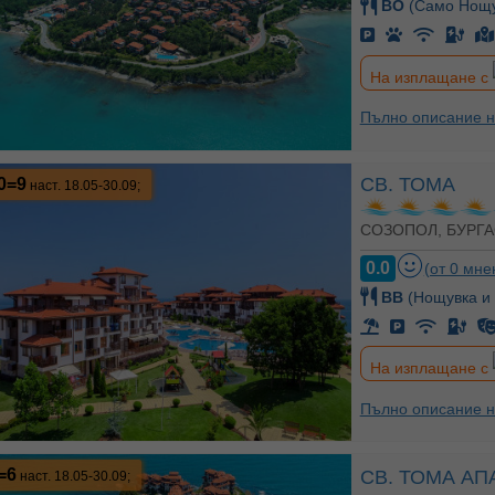
BO
(Само Нощу
На изплащане с
Пълно описание н
СВ. ТОМА
0=9
наст. 18.05-30.09;
СОЗОПОЛ, БУРГА
0.0
(от 0 мне
BB
(Нощувка и 
На изплащане с
Пълно описание н
=6
СВ. ТОМА А
наст. 18.05-30.09;