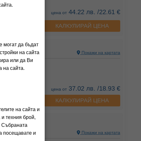
сайта.
44.22 лв. /22.61 €
цена от
КАЛКУЛИРАЙ ЦЕНА
а хотела
ЪНТС
е могат да бъдат
стройки на сайта
С, БЪЛГАРИЯ
Покажи на картата
кира или да Ви
ния на клиенти)
 на сайта.
вка)
37.02 лв. /18.93 €
цена от
КАЛКУЛИРАЙ ЦЕНА
а хотела
елите на сайта и
 и техния брой,
. Събраната
С, БЪЛГАРИЯ
Покажи на картата
га посещавате и