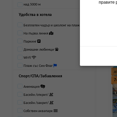
правите 
д
над 5000 м
7
Удобства в хотела
Безплатен чадър и шезлонг на плажа
На първа линия
Паркинг
Домашни любимци
Wi-Fi
Плаж със Син Флаг
д
Спорт/СПА/Забавления
7
Анимация
Басейн /открит/
Басейн /закрит/
Собствен аквапарк