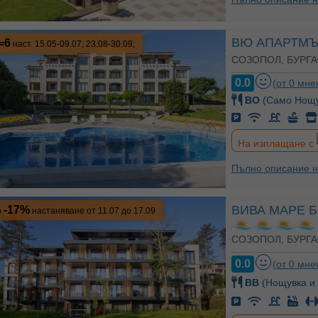
ВЮ АПАРТМ
=6
наст. 15.05-09.07; 23.08-30.09;
СОЗОПОЛ, БУРГА
0.0
(от 0 мне
BO
(Само Нощу
На изплащане с
Пълно описание н
ВИВА МАРЕ 
-17%
о
настаняване от 11.07 до 17.09
СОЗОПОЛ, БУРГА
0.0
(от 0 мне
BB
(Нощувка и 