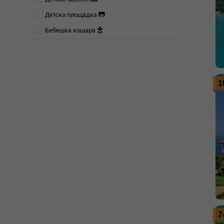
Детска площадка
Бебешка кошара
1
7