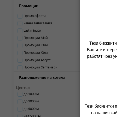
Промоции
Промо оферти
Ранни записвания
Last minute
Промоции Май
Тези бисквитк
Промоции Юни
Вашите интерес
Промоции Юли
работят чрез у
Промоции Август
Промоции Септември
Разположение на хотела
Център
до 1000 м
до 3000 м
Тези бисквитки 
до 5000 м
на нашия сай
над 5000 м