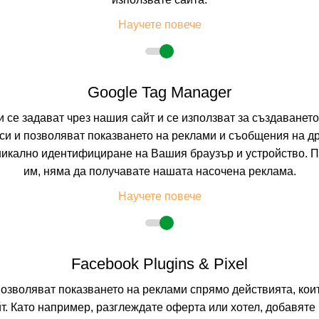
БОРОВЕЦ, СОФИ
Научете повече
0.0
(от 0 мне
BO
(Само Нощу
Google Tag Manager
На изплащане с
Пълно описание н
и се задават чрез нашия сайт и се използват за създаванет
и и позволяват показването на реклами и съобщения на др
никално идентифициране на Вашия браузър и устройство. 
им, няма да получавате нашата насочена реклама.
Научете повече
Facebook Plugins & Pixel
позволяват показването на реклами спрямо действията, ко
т. Като например, разглеждате оферта или хотел, добавяте 