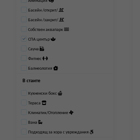
Анимация
Басейн /открит/
Басейн /закрит/
Собствен аквапарк
СПА център
Сауна
Фитнес
Балнеология
В стаите
Кухненски бокс
Тераса
Климатик/Отопление
Вана
Подходящ за хора с увреждания