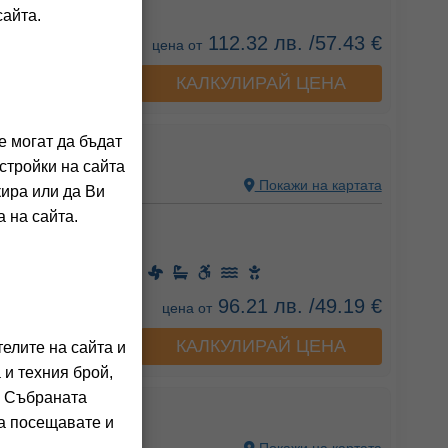
сайта.
112.32 лв. /57.43 €
цена от
КАЛКУЛИРАЙ ЦЕНА
а хотела
е могат да бъдат
ЕЦ
стройки на сайта
Я, БЪЛГАРИЯ
Покажи на картата
кира или да Ви
 на сайта.
ния на клиенти)
 Вечеря +)
96.21 лв. /49.19 €
цена от
КАЛКУЛИРАЙ ЦЕНА
а хотела
елите на сайта и
 и техния брой,
. Събраната
га посещавате и