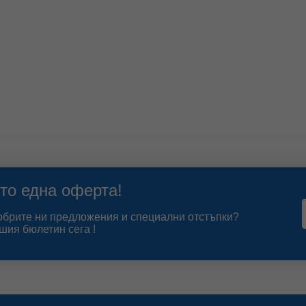
то една оферта!
добрите ни предложения и специални отстъпки?
шия бюлетин сега !