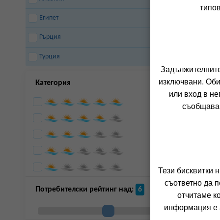
типов
Казанлък
Китен
Египет
Кранево
Лозенец
Несебър
Обзор
Гърция
Пампорово
Панагюрище
Павел Баня
Пловдив
Турция
Поморие
Правец
Задължителните 
д
Приморско
Равда
изключвани. Оби
Категория
7
Русе
Самоков
или вход в не
Сандански
Сапарева Баня
съобщава 
София
Созопол
Свети Влас
Слънчев Бряг
Трявна
Царево
Цигов Чарк
Велико Търново
Велинград
Тези бисквитки 
съответно да п
Потребителски рейтинг над:
6
отчитаме к
информация е а