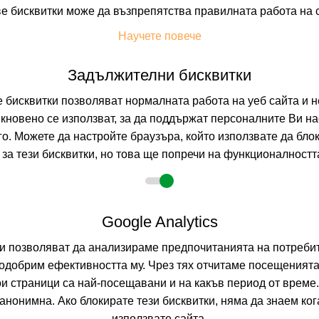
е бисквитки може да възпрепятства правилната работа на 
На изплащане с
Научете повече
Пълно описание н
Задължителни бисквитки
бисквитки позволяват нормалната работа на уеб сайта и н
ЛИОН БОРОВ
-19%
о
настаняване от 01.12 до 31.03
кновено се използват, за да поддържат персоналните Ви на
=6
наст. 06.03-31.03;
БОРОВЕЦ, СОФИ
го. Можете да настройте браузъра, който използвате да бло
за тези бисквитки, но това ще попречи на функционалността
9.6
(от 7 мне
HB +
(Закуска и
Google Analytics
На изплащане с
Пълно описание н
ни позволяват да анализираме предпочитанията на потребит
одобрим ефективността му. Чрез тях отчитаме посещенията
ои страници са най-посещавани и на какъв период от време
САМОКОВ
нонимна. Ако блокирате тези бисквитки, няма да знаем ко
използвате сайта.