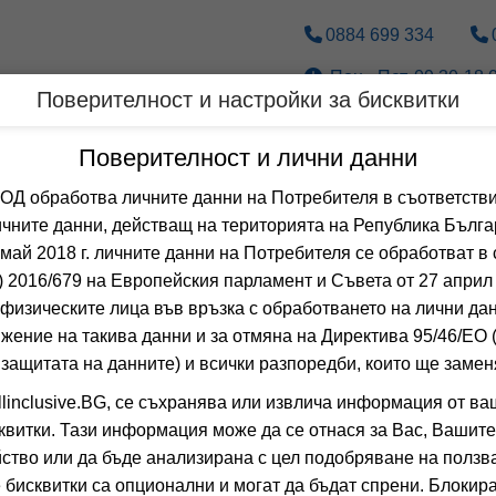
0884 699 334
Пон.- Пет. 09.30-18.0
Поверителност и настройки за бисквитки
Дестинации
По вид транспорт
Поверителност и лични данни
 обработва личните данни на Потребителя в съответстви
Оферти със спа център з
чните данни, действащ на територията на Република Бълга
 май 2018 г. личните данни на Потребителя се обработват в 
 2016/679 на Европейския парламент и Съвета от 27 април 
 Сортирай по:
физическите лица във връзка с обработването на лични да
Общо
0
хотела
жение на такива данни и за отмяна на Директива 95/46/EО
ФЛОРА
-15%
 защитата на данните) и всички разпоредби, които ще замен
о
настаняване от 01.12 до 27.12
linclusive.BG, се съхранява или извлича информация от ва
БОРОВЕЦ, СОФИ
квитки. Тази информация може да се отнася за Вас, Вашите
0.0
(от 0 мне
ство или да бъде анализирана с цел подобряване на ползва
HB
(Закуска и 
 бисквитки са опционални и могат да бъдат спрени. Блокира