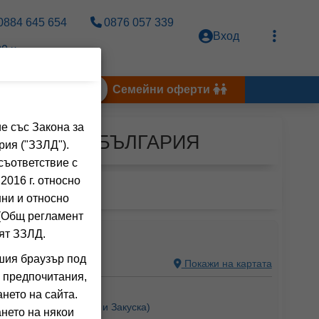
0884 645 654
0876 057 339
Вход
0 ч.
Тунис 2026
Семейни оферти
е със Закона за
а БОРОВЕЦ, БЪЛГАРИЯ
рия ("ЗЗЛД").
съответствие с
2016 г. относно
нни и относно
 (Общ регламент
ят ЗЗЛД.
шия браузър под
Я, БЪЛГАРИЯ
Покажи на картата
 предпочитания,
ния на клиенти)
нето на сайта.
Вечеря),
BB
(Нощувка и Закуска)
нето на някои