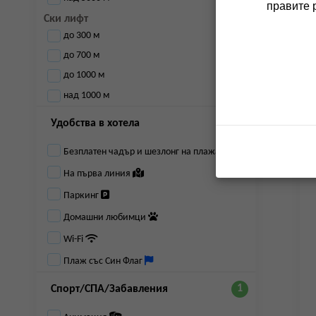
правите 
Ски лифт
до 300 м
до 700 м
до 1000 м
над 1000 м
Удобства в хотела
Безплатен чадър и шезлонг на плажа
На първа линия
Паркинг
Домашни любимци
Wi-Fi
Плаж със Син Флаг
Спорт/СПА/Забавления