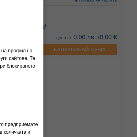
Я, БЪЛГАРИЯ
Покажи на картата
ния на клиенти)
вка)
0.00 лв. /0.00 €
цена от
КАЛКУЛИРАЙ ЦЕНА
а хотела
о на профил на
уги сайтове. Те
При блокирането
ито предприемате
в количката и