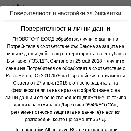
Вход
Поверителност и настройки за бисквитки
Поверителност и лични данни
Категории
"НОВОТОН" ЕООД обработва личните данни на
Потребителя в съответствие със Закона за защита на
Оферти подходящи за семейства с деца
личните данни, действащ на територията на Република
за ПОМОРИЕ, БЪЛГАРИЯ
България ("ЗЗЛД"). Считано от 25 май 2018 г. личните
данни на Потребителя се обработват в съответствие с
Регламент (ЕС) 2016/679 на Европейския парламент и
Филтри
Още курорти
Съвета от 27 април 2016 г. относно защитата на
физическите лица във връзка с обработването на
 Сортирай по:
лични данни и относно свободното движение на такива
данни и за отмяна на Директива 95/46/EО (Общ
регламент относно защитата на данните) и всички
разпоредби, които ще заменят ЗЗЛД.
Посещавайки Allinclusive.BG, се съхранява или