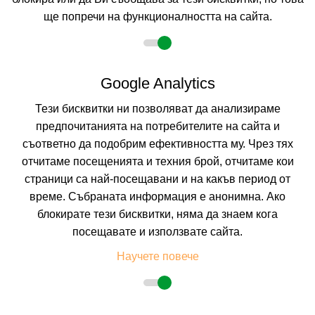
ще попречи на функционалността на сайта.
Google Analytics
Тези бисквитки ни позволяват да анализираме
предпочитанията на потребителите на сайта и
съответно да подобрим ефективността му. Чрез тях
отчитаме посещенията и техния брой, отчитаме кои
страници са най-посещавани и на какъв период от
време. Събраната информация е анонимна. Ако
ФЕСТА ВИА ПОНТИКА
блокирате тези бисквитки, няма да знаем кога
ПОМОРИЕ, БУРГАС, БЪЛГАРИЯ
Покажи на картата
посещавате и използвате сайта.
9.2
(от 34 мнения на клиенти)
Научете повече
ULTRA ALL INCL
(Ultra All Inclusive)