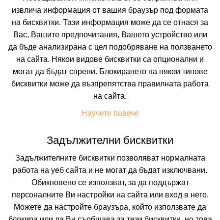
извлича информация от вашия браузър под формата
на бисквитки. Тази информация може да се отнася за
Вас, Вашите предпочитания, Вашето устройство или
да бъде анализирана с цел подобряване на ползването
на сайта. Някои видове бисквитки са опционални и
могат да бъдат спрени. Блокирането на някои типове
ФЕСТА ПОМОРИЕ РИЗОРТ
бисквитки може да възпрепятства правилната работа
на сайта.
ПОМОРИЕ, БУРГАС, БЪЛГАРИЯ
Покажи на картата
Научете повече
7.1
(от 7 мнения на клиенти)
HB
(Закуска и Вечеря)
Задължителни бисквитки
Задължителните бисквитки позволяват нормалната
132.14 лв. /67.56 €
цена от
работа на уеб сайта и не могат да бъдат изключвани.
На изплащане с
Обикновено се използват, за да поддържат
Пълно описание на хотела
персоналните Ви настройки на сайта или вход в него.
Можете да настройте браузъра, който използвате да
КАЛКУЛИРАЙ ЦЕНА
блокира или да Ви съобщава за тези бисквитки, но това