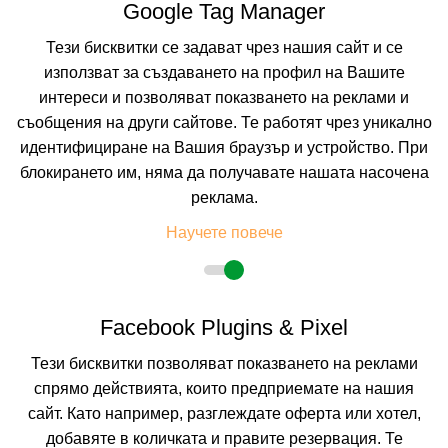
Google Tag Manager
105.81 лв. /54.10 €
цена от
Тези бисквитки се задават чрез нашия сайт и се
На изплащане с
използват за създаването на профил на Вашите
Пълно описание на хотела
интереси и позволяват показването на реклами и
КАЛКУЛИРАЙ ЦЕНА
съобщения на други сайтове. Те работят чрез уникално
идентифициране на Вашия браузър и устройство. При
блокирането им, няма да получавате нашата насочена
-15%
до
настаняване от 24.08 до 14.09
реклама.
Научете повече
Facebook Plugins & Pixel
Тези бисквитки позволяват показването на реклами
спрямо действията, които предприемате на нашия
сайт. Като например, разглеждате оферта или хотел,
МАРИНА ХОЛИДЕЙ КЛУБ
добавяте в количката и правите резервация. Те