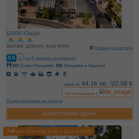
БЯЛА КЪЩА
БАЛЧИК, ДОБРИЧ, БЪЛГАРИЯ
Покажи на картата
0.0
(от 0 мнения на клиенти)
BO
(Само Нощувка),
BB
(Нощувка и Закуска)
44.16 лв. /22.58 €
цена от
На изплащане с
Пълно описание на хотела
КАЛКУЛИРАЙ ЦЕНА
7=6
наст. 10.04-18.06; 07.09-11.10; 15.04-18.06;