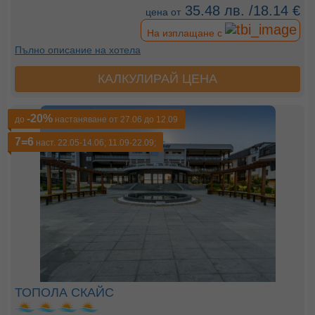
35.48 лв. /18.14 €
цена от
На изплащане с
Пълно описание на хотела
КАЛКУЛИРАЙ ЦЕНА
-20%
до
настаняване от 27.06 до 12.09
7=6
наст. 22.05-14.06; 11.09-22.09;
ТОПОЛА СКАЙС