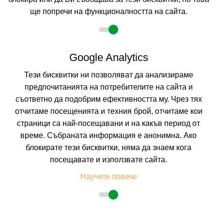
КАЛКУЛИРАЙ ЦЕНА
ще попречи на функционалността на сайта.
Google Analytics
Тези бисквитки ни позволяват да анализираме
предпочитанията на потребителите на сайта и
съответно да подобрим ефективността му. Чрез тях
отчитаме посещенията и техния брой, отчитаме кои
страници са най-посещавани и на какъв период от
време. Събраната информация е анонимна. Ако
блокирате тези бисквитки, няма да знаем кога
ХЕЛИОС
посещавате и използвате сайта.
БАЛЧИК, ДОБРИЧ, БЪЛГАРИЯ
Покажи на картата
Научете повече
0.0
(от 0 мнения на клиенти)
BO
(Само Нощувка),
BB
(Нощувка и Закуска)