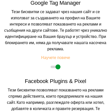
Google Tag Manager
43.18 лв. /22.08 €
цена от
Тези бисквитки се задават чрез нашия сайт и се
На изплащане с
използват за създаването на профил на Вашите
Пълно описание на хотела
интереси и позволяват показването на реклами и
КАЛКУЛИРАЙ ЦЕНА
съобщения на други сайтове. Те работят чрез уникално
идентифициране на Вашия браузър и устройство. При
блокирането им, няма да получавате нашата насочена
-27.75%
до
настаняване от 16.08 до 20.08
реклама.
4=3
наст. 02.01-09.04; 18.10-21.12;
Научете повече
Facebook Plugins & Pixel
Тези бисквитки позволяват показването на реклами
спрямо действията, които предприемате на нашия
сайт. Като например, разглеждате оферта или хотел,
ЛАЙТХАУС ХОТЕЛ
добавяте в количката и правите резервация. Те