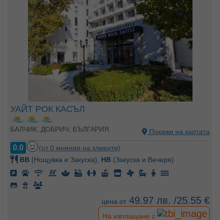
УАЙТ РОК КАСЪЛ
БАЛЧИК, ДОБРИЧ, БЪЛГАРИЯ
Покажи на картата
0.0
(от 0 мнения на клиенти)
BB
(Нощувка и Закуска),
HB
(Закуска и Вечеря)
49.97 лв. /25.55 €
цена от
На изплащане с