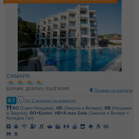
САМАРА
БАЛЧИК, ДОБРИЧ, БЪЛГАРИЯ
Покажи на картата
9.7
(от 2 мнения на клиенти)
BO
(Само Нощувка),
HB
(Закуска и Вечеря),
BB
(Нощувка
и Закуска),
BO+Easter
,
HB+X-mas Gala
(Закуска и Вечеря +
Коледна Гал)