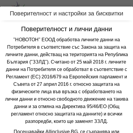
Вход
Поверителност и настройки за бисквитки
Поверителност и лични данни
Категории
"НОВОТОН" ЕООД обработва личните данни на
Потребителя в съответствие със Закона за защита на
Оферти със спа център за БАЛЧИК,
личните данни, действащ на територията на Република
БЪЛГАРИЯ
България ("ЗЗЛД"). Считано от 25 май 2018 г. личните
данни на Потребителя се обработват в съответствие с
Регламент (ЕС) 2016/679 на Европейския парламент и
Филтри
Още курорти
Съвета от 27 април 2016 г. относно защитата на
физическите лица във връзка с обработването на
 Сортирай по:
лични данни и относно свободното движение на такива
данни и за отмяна на Директива 95/46/EО (Общ
7=6
наст. 09.04-15.06; 15.09-31.12;
регламент относно защитата на данните) и всички
разпоредби, които ще заменят ЗЗЛД.
Посещавайки Allinclusive.BG, се съхранява или