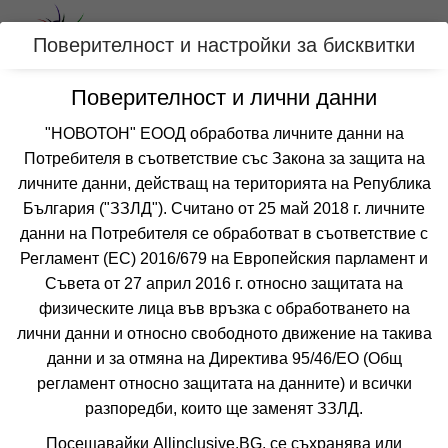
Вход
Поверителност и настройки за бисквитки
Поверителност и лични данни
Категории
"НОВОТОН" ЕООД обработва личните данни на
Потребителя в съответствие със Закона за защита на
Оферти с РАННИ ЗАПИСВАНИЯ за
личните данни, действащ на територията на Република
ПОМОРИЕ, БЪЛГАРИЯ
България ("ЗЗЛД"). Считано от 25 май 2018 г. личните
данни на Потребителя се обработват в съответствие с
Регламент (ЕС) 2016/679 на Европейския парламент и
Филтри
Още курорти
Съвета от 27 април 2016 г. относно защитата на
физическите лица във връзка с обработването на
 Сортирай по:
лични данни и относно свободното движение на такива
данни и за отмяна на Директива 95/46/EО (Общ
регламент относно защитата на данните) и всички
разпоредби, които ще заменят ЗЗЛД.
Не изпускайте нито една оферта!
Посещавайки Allinclusive.BG, се съхранява или