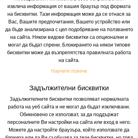
извлича информация от вашия браузър под формата
Искате да получавате първи най-новите и най-
на бисквитки. Тази информация може да се отнася за
добрите ни предложения и специални
отстъпки?
Вас, Вашите предпочитания, Вашето устройство или
Абонирайте се за нашия бюлетин сега !
да бъде анализирана с цел подобряване на ползването
на сайта. Някои видове бисквитки са опционални и
могат да бъдат спрени. Блокирането на някои типове
бисквитки може да възпрепятства правилната работа
Абонирай ме
на сайта.
Научете повече
Задължителни бисквитки
Задължителните бисквитки позволяват нормалната
работа на уеб сайта и не могат да бъдат изключвани.
Обикновено се използват, за да поддържат
персоналните Ви настройки на сайта или вход в него.
Можете да настройте браузъра, който използвате да
блокира или да Ви съобщава за тези бисквитки, но това