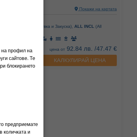
Ч, БЪЛГАРИЯ
Покажи на картата
ения на клиенти)
 Вечеря +),
BB
(Нощувка и Закуска),
ALL INCL
(All
92.84 лв. /47.47 €
цена от
о на профил на
уги сайтове. Те
КАЛКУЛИРАЙ ЦЕНА
а хотела
При блокирането
ито предприемате
в количката и