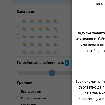
Сандански
Св.св.константин
типов
И Елена
Свети Влас
Слънчев Бряг
Категория
Созопол
Хисаря
Царево
Шкорпиловци
Задължителните 
д
изключвани. Оби
7
или вход в не
съобщава 
Потребителски рейтинг над:
6
Тези бисквитки 
Промоции
съответно да п
Промо оферти
отчитаме к
Ранни записвания
информация е а
7