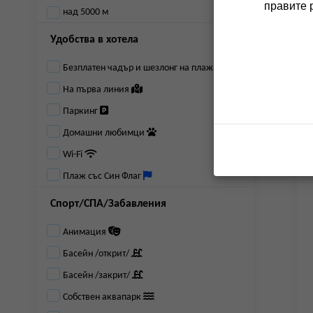
правите 
над 5000 м
Удобства в хотела
Безплатен чадър и шезлонг на плажа
На първа линия
Паркинг
Домашни любимци
Wi-Fi
Плаж със Син Флаг
Спорт/СПА/Забавления
Анимация
Басейн /открит/
Басейн /закрит/
Собствен аквапарк