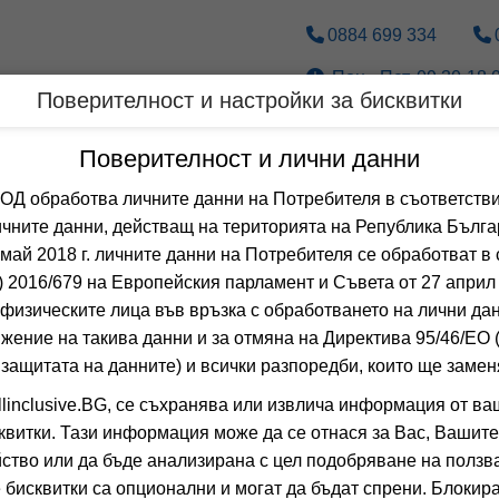
0884 699 334
Пон.- Пет. 09.30-18.0
Поверителност и настройки за бисквитки
Дестинации
По вид транспорт
Поверителност и лични данни
 обработва личните данни на Потребителя в съответстви
Оферти за Юли за КР
чните данни, действащ на територията на Република Бълга
 май 2018 г. личните данни на Потребителя се обработват в 
 2016/679 на Европейския парламент и Съвета от 27 април 
 Сортирай по:
физическите лица във връзка с обработването на лични да
Общо
0
хотела
жение на такива данни и за отмяна на Директива 95/46/EО
СЪНИ КАСЪЛ
-35%
 защитата на данните) и всички разпоредби, които ще замен
о
настаняване от 06.09 до 17.09
linclusive.BG, се съхранява или извлича информация от ва
КРАНЕВО, ДОБРИ
квитки. Тази информация може да се отнася за Вас, Вашите
9.8
(от 15 мн
ство или да бъде анализирана с цел подобряване на ползва
ALL INCL
(All I
 бисквитки са опционални и могат да бъдат спрени. Блокира