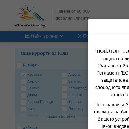
Повече от 80 000
доволни клиенти
Най-търсени
Промоции
"НОВОТОН" ЕООД
Още курорти за Юли
защита на ли
България
Считано от 25
Регламент (ЕС)
Кранево
Албена
защитата на 
Ахелой
Балчик
свободното дви
Банско
Велинград
относно
д
Дюни
Елените
Златни Пясъци
Каварна
Посещавайки Al
Китен
Лозенец
формата на бис
Обзор
Пампорово
Покажи всички
Вашето устрой
Поморие
Равда
Някои видове
Албания