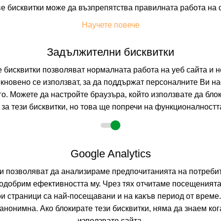
е бисквитки може да възпрепятства правилната работа на 
На изплащане с
Научете повече
Пълно описание н
Задължителни бисквитки
ТЕРМА ЕКО
бисквитки позволяват нормалната работа на уеб сайта и н
-59%
о
настаняване от 13.09 до 13.09
кновено се използват, за да поддържат персоналните Ви на
=6
наст. 02.06-13.07; 29.08-13.09;
КРАНЕВО, ДОБРИ
го. Можете да настройте браузъра, който използвате да бло
за тези бисквитки, но това ще попречи на функционалността
8.9
(от 82 мн
ALL INCL
(All I
+)
Google Analytics
На изплащане с
ни позволяват да анализираме предпочитанията на потребит
одобрим ефективността му. Чрез тях отчитаме посещенията
Пълно описание н
ои страници са най-посещавани и на какъв период от време
нонимна. Ако блокирате тези бисквитки, няма да знаем ко
ТЕРМА ПАЛА
=6
наст. 02.06-13.07; 29.08-13.09;
използвате сайта.