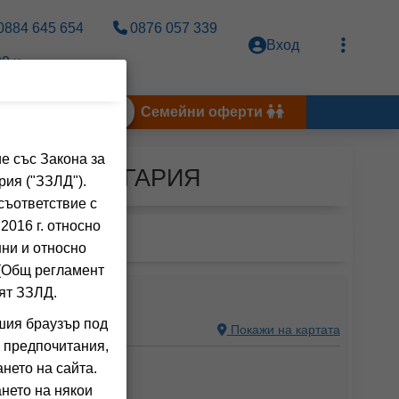
0884 645 654
0876 057 339
Вход
0 ч.
Тунис 2026
Семейни оферти
е със Закона за
АНЕВО, БЪЛГАРИЯ
рия ("ЗЗЛД").
съответствие с
2016 г. относно
нни и относно
 (Общ регламент
ят ЗЗЛД.
шия браузър под
Ч, БЪЛГАРИЯ
Покажи на картата
 предпочитания,
ения на клиенти)
нето на сайта.
nclusive)
нето на някои