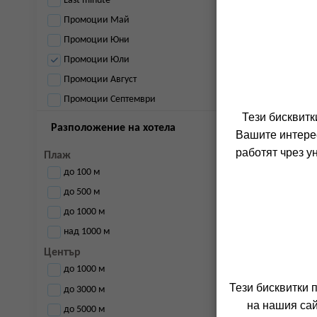
Last minute
Промоции Май
Промоции Юни
Промоции Юли
Промоции Август
Промоции Септември
Тези бисквитк
Разположение на хотела
Вашите интерес
работят чрез у
Плаж
до 100 м
до 500 м
до 1000 м
над 1000 м
Център
до 1000 м
Тези бисквитки 
до 3000 м
на нашия сай
до 5000 м