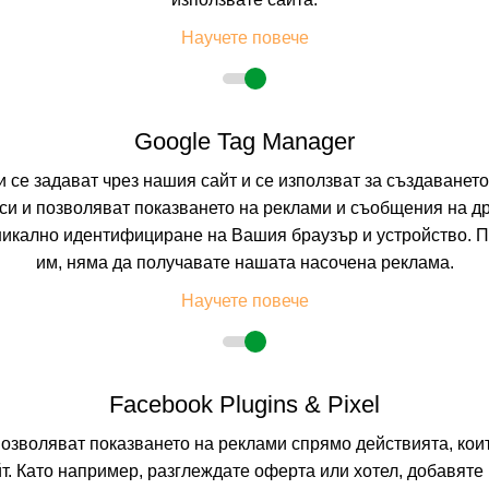
КРАНЕВО, ДОБРИ
Научете повече
8.9
(от 21 мн
HB +
(Закуска и
Inclusive)
Google Tag Manager
На изплащане с
и се задават чрез нашия сайт и се използват за създаванет
и и позволяват показването на реклами и съобщения на др
Пълно описание н
никално идентифициране на Вашия браузър и устройство. 
им, няма да получавате нашата насочена реклама.
Научете повече
Facebook Plugins & Pixel
позволяват показването на реклами спрямо действията, ко
т. Като например, разглеждате оферта или хотел, добавяте 