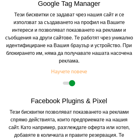
Google Tag Manager
На изплащане с
Пълно описание на хотела
Тези бисквитки се задават чрез нашия сайт и се
използват за създаването на профил на Вашите
КАЛКУЛИРАЙ ЦЕНА
интереси и позволяват показването на реклами и
съобщения на други сайтове. Те работят чрез уникално
идентифициране на Вашия браузър и устройство. При
блокирането им, няма да получавате нашата насочена
реклама.
Научете повече
Facebook Plugins & Pixel
Тези бисквитки позволяват показването на реклами
BELAIR BEACH HOTEL
спрямо действията, които предприемате на нашия
сайт. Като например, разглеждате оферта или хотел,
RHODES, RHODES, GREECE
Покажи на картата
добавяте в количката и правите резервация. Те