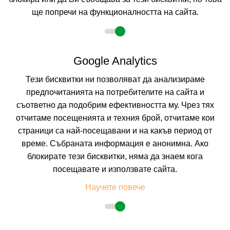
ще попречи на функционалността на сайта.
Google Analytics
Тези бисквитки ни позволяват да анализираме
предпочитанията на потребителите на сайта и
съответно да подобрим ефективността му. Чрез тях
отчитаме посещенията и техния брой, отчитаме кои
страници са най-посещавани и на какъв период от
AMADA COLOSSOS RESORT
време. Събраната информация е анонимна. Ако
RHODES, RHODES, GREECE
блокирате тези бисквитки, няма да знаем кога
Покажи на картата
посещавате и използвате сайта.
0.0
(от 0 мнения на клиенти)
Научете повече
258.17 лв. /132.00 €
цена от