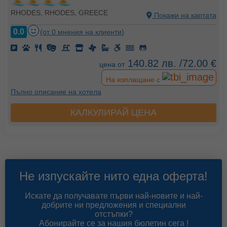
RHODES, RHODES, GREECE
Покажи на картата
0.0
(от 0 мнения на клиенти)
140.82 лв. /72.00 €
цена от
На изплащане с
Пълно описание на хотела
КАЛКУЛИРАЙ ЦЕНА
Не изпускайте нито една оферта!
Искате да получавате първи най-новите и най-
добрите ни предложения и специални
отстъпки?
Абонирайте се за нашия бюлетин сега !