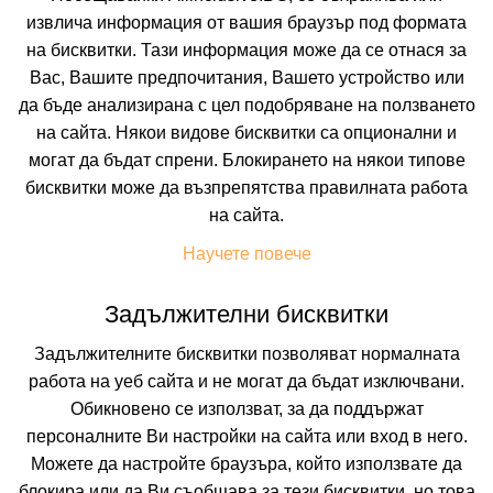
извлича информация от вашия браузър под формата
на бисквитки. Тази информация може да се отнася за
Вас, Вашите предпочитания, Вашето устройство или
да бъде анализирана с цел подобряване на ползването
на сайта. Някои видове бисквитки са опционални и
могат да бъдат спрени. Блокирането на някои типове
ALEX BEACH HOTEL
бисквитки може да възпрепятства правилната работа
на сайта.
RHODES, RHODES, GREECE
Покажи на картата
Научете повече
0.0
(от 0 мнения на клиенти)
Задължителни бисквитки
158.42 лв. /81.00 €
цена от
Задължителните бисквитки позволяват нормалната
На изплащане с
работа на уеб сайта и не могат да бъдат изключвани.
Пълно описание на хотела
Обикновено се използват, за да поддържат
персоналните Ви настройки на сайта или вход в него.
КАЛКУЛИРАЙ ЦЕНА
Можете да настройте браузъра, който използвате да
блокира или да Ви съобщава за тези бисквитки, но това