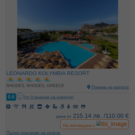
LEONARDO KOLYMBIA RESORT
RHODES, RHODES, GREECE
Покажи на картата
0.0
(от 0 мнения на клиенти)
215.14 лв. /110.00 €
цена от
На изплащане с
Пълно описание на хотела