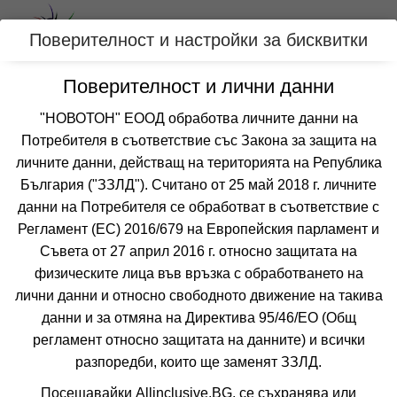
Вход
Поверителност и настройки за бисквитки
Поверителност и лични данни
Категории
"НОВОТОН" ЕООД обработва личните данни на
Потребителя в съответствие със Закона за защита на
Оферти с all inclusive за РОДОС,
личните данни, действащ на територията на Република
ГЪРЦИЯ
България ("ЗЗЛД"). Считано от 25 май 2018 г. личните
данни на Потребителя се обработват в съответствие с
Регламент (ЕС) 2016/679 на Европейския парламент и
Филтри
Още курорти
Съвета от 27 април 2016 г. относно защитата на
физическите лица във връзка с обработването на
 Сортирай по:
лични данни и относно свободното движение на такива
данни и за отмяна на Директива 95/46/EО (Общ
регламент относно защитата на данните) и всички
разпоредби, които ще заменят ЗЗЛД.
Посещавайки Allinclusive.BG, се съхранява или