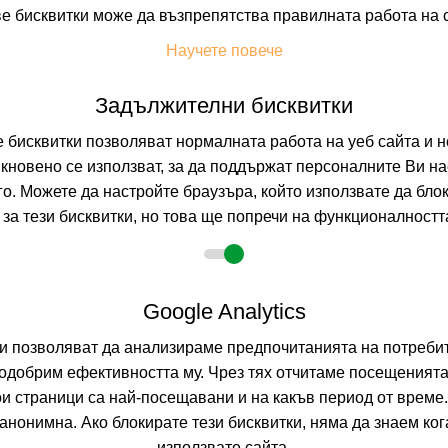
е бисквитки може да възпрепятства правилната работа на 
На изплащане с
Научете повече
Пълно описание н
Задължителни бисквитки
бисквитки позволяват нормалната работа на уеб сайта и н
DESERT ROS
кновено се използват, за да поддържат персоналните Ви на
ХУРГАДА, EGYPT
го. Можете да настройте браузъра, който използвате да бло
за тези бисквитки, но това ще попречи на функционалността
9.5
(от 2 мне
На изплащане с
Google Analytics
Пълно описание н
ни позволяват да анализираме предпочитанията на потребит
одобрим ефективността му. Чрез тях отчитаме посещенията
ои страници са най-посещавани и на какъв период от време
JASMINE PAL
нонимна. Ако блокирате тези бисквитки, няма да знаем ко
използвате сайта.