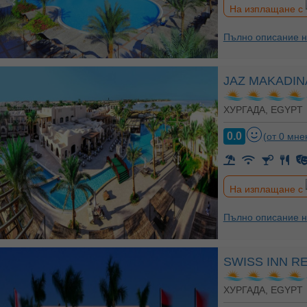
На изплащане с
Пълно описание н
JAZ MAKADIN
ХУРГАДА, EGYPT
0.0
(от 0 мне
На изплащане с
Пълно описание н
SWISS INN 
ХУРГАДА, EGYPT