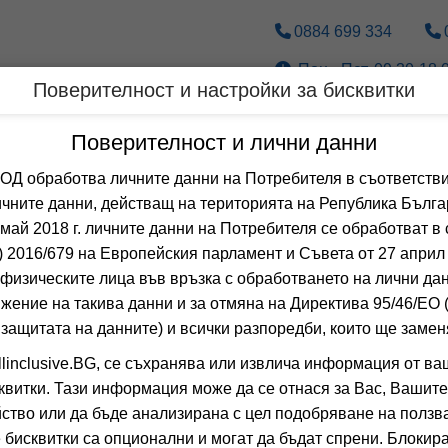
0884 699 334
Пон.- Пет. 09.30-18.0
Поверителност и настройки за бисквитки
Дестинации
По вид транспорт
Поверителност и лични данни
 обработва личните данни на Потребителя в съответстви
Оферти с хотел с акв
чните данни, действащ на територията на Република Бълга
 май 2018 г. личните данни на Потребителя се обработват в 
 2016/679 на Европейския парламент и Съвета от 27 април 
 Сортирай по:
физическите лица във връзка с обработването на лични да
Общо
0
хотела
жение на такива данни и за отмяна на Директива 95/46/EО
BELLAGIO RE
 защитата на данните) и всички разпоредби, които ще замен
linclusive.BG, се съхранява или извлича информация от ва
ХУРГАДА, ХУРГАД
квитки. Тази информация може да се отнася за Вас, Вашите
0.0
(от 0 мне
ство или да бъде анализирана с цел подобряване на ползва
 бисквитки са опционални и могат да бъдат спрени. Блокира