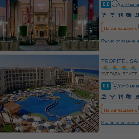
0.0
(от 0 мне
На изплащане с
Пълно описание н
TROPITEL SA
ХУРГАДА, EGYPT
0.0
(от 0 мне
На изплащане с
Пълно описание н