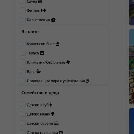
Сауна
Фитнес
Балнеология
В стаите
Кухненски бокс
Тераса
Климатик/Отопление
Вана
Подходящ за хора с увреждания
Семейство и деца
Детски клуб
Детско меню
Детски басейн
Детска площадка