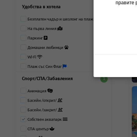
правите 
Удобства в хотела
Безплатен чадър и шезлонг на плажа
На първа линия
Паркинг
Домашни любимци
Wi-Fi
Плаж със Син Флаг
Спорт/СПА/Забавления
Анимация
Басейн /открит/
Басейн /закрит/
Собствен аквапарк
СПА център