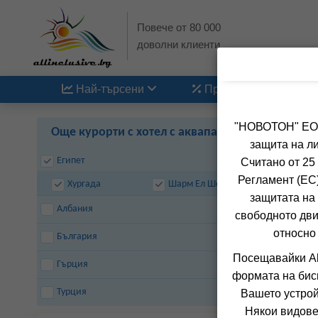
Повече от 80 000
доволни клиенти
Най-търсени
Промоции
"НОВОТОН" ЕООД
Още курорти с хотел с аквапарк
защита на ли
Египет
Считано от 25
Регламент (ЕС)
Хургада
Шарм Ел Шейх
защитата на 
Албания
свободното дви
относно
България
Посещавайки Al
Гърция
формата на бис
Турция
Вашето устрой
Някои видове