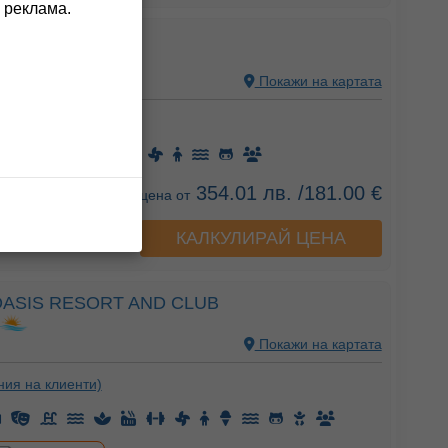
 реклама.
L MAR BEACH
Покажи на картата
ния на клиенти)
354.01 лв. /181.00 €
цена от
КАЛКУЛИРАЙ ЦЕНА
а хотела
OASIS RESORT AND CLUB
Покажи на картата
ния на клиенти)