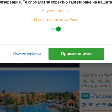
резервация. Те спомагат за коректно таргетиране на нашата
JAZ CASA DE
Научете повече
Научете повече за Pixel
ХУРГАДА, EGYPT
0.0
(от 0 мне
На изплащане с
Приеми всички
Приеми избрани
Пълно описание н
JAZ MAKADI 
ХУРГАДА, EGYPT
0.0
(от 0 мне