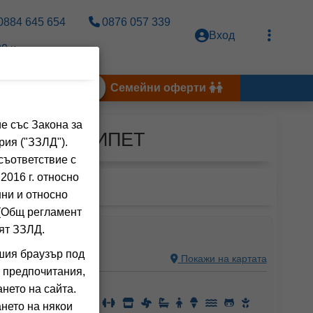
0884 645 654
0876 057 339
Вход
0 ч.
Тунис 2026
Семейни оферти
е със Закона за
апарк за ЕГИПЕТ
рия ("ЗЗЛД").
съответствие с
2016 г. относно
нни и относно
 (Общ регламент
SORT AND SPA
ят ЗЗЛД.
шия браузър под
А , EGYPT
Покажи на картата
 предпочитания,
ния на клиенти)
нето на сайта.
нето на някои