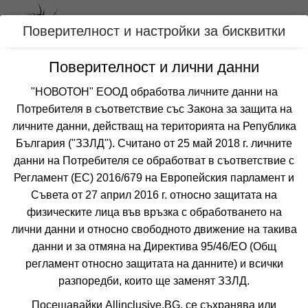
Вход
Поверителност и настройки за бисквитки
Поверителност и лични данни
Категории
"НОВОТОН" ЕООД обработва личните данни на
Потребителя в съответствие със Закона за защита на
Оферти с хотел с аквапарк за КИТЕН,
личните данни, действащ на територията на Република
БЪЛГАРИЯ
България ("ЗЗЛД"). Считано от 25 май 2018 г. личните
данни на Потребителя се обработват в съответствие с
Регламент (ЕС) 2016/679 на Европейския парламент и
Филтри
Още курорти
Съвета от 27 април 2016 г. относно защитата на
физическите лица във връзка с обработването на
 Сортирай по:
лични данни и относно свободното движение на такива
данни и за отмяна на Директива 95/46/EО (Общ
-25%
до
настаняване от 11.08 до 16.08
регламент относно защитата на данните) и всички
4=3
наст. 15.08-15.08;
разпоредби, които ще заменят ЗЗЛД.
Посещавайки Allinclusive.BG, се съхранява или