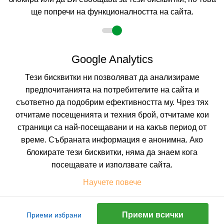
КАЛКУЛИРАЙ ЦЕНА
ще попречи на функционалността на сайта.
Google Analytics
Не изпускайте нито една оферта!
Тези бисквитки ни позволяват да анализираме
Искате да получавате първи най-новите и най-
предпочитанията на потребителите на сайта и
добрите ни предложения и специални
отстъпки?
съответно да подобрим ефективността му. Чрез тях
Абонирайте се за нашия бюлетин сега !
отчитаме посещенията и техния брой, отчитаме кои
страници са най-посещавани и на какъв период от
време. Събраната информация е анонимна. Ако
блокирате тези бисквитки, няма да знаем кога
Абонирай ме
посещавате и използвате сайта.
Научете повече
Приеми всички
Приеми избрани