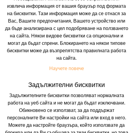
извлича информация от вашия браузър под формата
на бисквитки. Тази информация може да се отнася за
Вас, Вашите предпочитания, Вашето устройство или
да бъде анализирана с цел подобряване на ползването
на сайта. Някои видове бисквитки са опционални и
могат да бъдат спрени. Блокирането на някои типове
АТЛИМАН БИЙЧ РЕЗОРТ
бисквитки може да възпрепятства правилната работа
на сайта.
КИТЕН, БУРГАС, БЪЛГАРИЯ
Покажи на картата
Научете повече
9.3
(от 3 мнения на клиенти)
ALL INCL
(All Inclusive)
Задължителни бисквитки
Задължителните бисквитки позволяват нормалната
работа на уеб сайта и не могат да бъдат изключвани.
92.98 лв. /47.54 €
цена от
Обикновено се използват, за да поддържат
На изплащане с
персоналните Ви настройки на сайта или вход в него.
Пълно описание на хотела
Можете да настройте браузъра, който използвате да
блокира или да Ви съобщава за тези бисквитки, но това