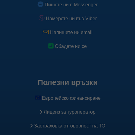
Пишете ни в Messenger
спомагат за коректно таргетиране на нашата реклама.
Научете повече
Намерете ни във Viber
Научете повече за Pixel
Напишете ни email
Обадете ни се
Полезни връзки
Европейско финансиране
Лиценз за туроператор
Застраховка oтговорност на ТО