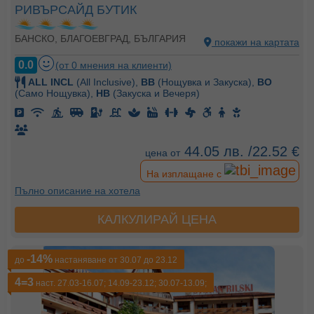
РИВЪРСАЙД БУТИК
БАНСКО, БЛАГОЕВГРАД, БЪЛГАРИЯ
покажи на картата
0.0
(от 0 мнения на клиенти)
ALL INCL
(All Inclusive),
BB
(Нощувка и Закуска),
BO
(Само Нощувка),
HB
(Закуска и Вечеря)
44.05 лв. /22.52 €
цена от
На изплащане с
Пълно описание на хотела
КАЛКУЛИРАЙ ЦЕНА
-14%
до
настаняване от 30.07 до 23.12
4=3
наст. 27.03-16.07; 14.09-23.12; 30.07-13.09;