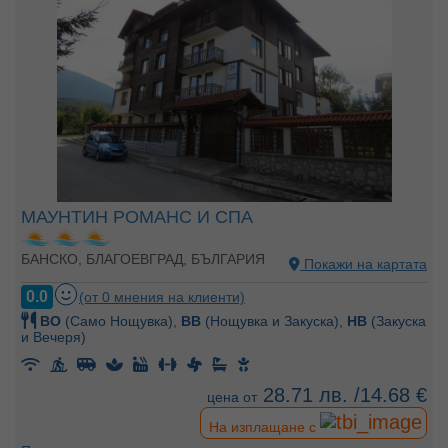
МАУНТИН РОМАНС И СПА
БАНСКО, БЛАГОЕВГРАД, БЪЛГАРИЯ
Покажи на картата
0.0
(от 0 мнения на клиенти)
BO
(Само Нощувка),
BB
(Нощувка и Закуска),
HB
(Закуска
и Вечеря)
28.71 лв. /14.68 €
цена от
На изплащане с