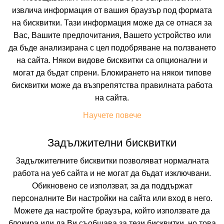
извлича информация от вашия браузър под формата
на бисквитки. Тази информация може да се отнася за
Вас, Вашите предпочитания, Вашето устройство или
да бъде анализирана с цел подобряване на ползването
на сайта. Някои видове бисквитки са опционални и
АСЕВА КЪЩА
могат да бъдат спрени. Блокирането на някои типове
бисквитки може да възпрепятства правилната работа
БАНСКО, БЛАГОЕВГРАД, БЪЛГАРИЯ
Покажи на картата
на сайта.
0.0
(от 0 мнения на клиенти)
Научете повече
BB
(Нощувка и Закуска),
HB
(Закуска и Вечеря)
Задължителни бисквитки
44.79 лв. /22.90 €
цена от
Задължителните бисквитки позволяват нормалната
На изплащане с
работа на уеб сайта и не могат да бъдат изключвани.
Пълно описание на хотела
Обикновено се използват, за да поддържат
персоналните Ви настройки на сайта или вход в него.
КАЛКУЛИРАЙ ЦЕНА
Можете да настройте браузъра, който използвате да
блокира или да Ви съобщава за тези бисквитки, но това