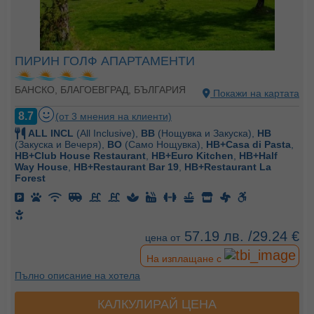
ПИРИН ГОЛФ АПАРТАМЕНТИ
БАНСКО, БЛАГОЕВГРАД, БЪЛГАРИЯ
Покажи на картата
8.7
(от 3 мнения на клиенти)
ALL INCL
(All Inclusive),
BB
(Нощувка и Закуска),
HB
(Закуска и Вечеря),
BO
(Само Нощувка),
HB+Casa di Pasta
,
HB+Club House Restaurant
,
HB+Euro Kitchen
,
HB+Half
Way House
,
HB+Restaurant Bar 19
,
HB+Restaurant La
Forest
57.19 лв. /29.24 €
цена от
На изплащане с
Пълно описание на хотела
КАЛКУЛИРАЙ ЦЕНА