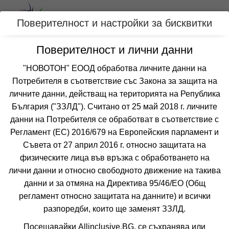
Вход
Поверителност и настройки за бисквитки
Поверителност и лични данни
Категории
"НОВОТОН" ЕООД обработва личните данни на
Потребителя в съответствие със Закона за защита на
Оферти за Юни за БАНСКО, БЪЛГАРИЯ
личните данни, действащ на територията на Република
България ("ЗЗЛД"). Считано от 25 май 2018 г. личните
данни на Потребителя се обработват в съответствие с
Филтри
Още курорти
Регламент (ЕС) 2016/679 на Европейския парламент и
 Сортирай по:
Съвета от 27 април 2016 г. относно защитата на
физическите лица във връзка с обработването на
лични данни и относно свободното движение на такива
7=6
наст. 10.12-26.12; 08.01-30.09;
данни и за отмяна на Директива 95/46/EО (Общ
регламент относно защитата на данните) и всички
разпоредби, които ще заменят ЗЗЛД.
Посещавайки Allinclusive.BG, се съхранява или