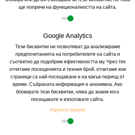
-20%
до
настаняване от 21.12 до 29.12
ще попречи на функционалността на сайта.
4=3
наст. 22.04-30.06; 01.12-23.12; 01.03-11.04;
Google Analytics
Тези бисквитки ни позволяват да анализираме
предпочитанията на потребителите на сайта и
съответно да подобрим ефективността му. Чрез тях
отчитаме посещенията и техния брой, отчитаме кои
страници са най-посещавани и на какъв период от
КОРНЕЛИЯ ДЕЛУКС РЕЗИДЕНС
време. Събраната информация е анонимна. Ако
БАНСКО, БЛАГОЕВГРАД, БЪЛГАРИЯ
Покажи на картата
блокирате тези бисквитки, няма да знаем кога
0.0
(от 0 мнения на клиенти)
посещавате и използвате сайта.
BB
(Нощувка и Закуска),
HB
(Закуска и Вечеря)
Научете повече
45.34 лв. /23.18 €
цена от
На изплащане с