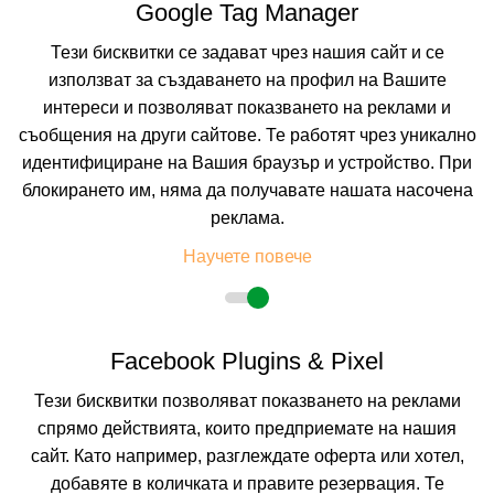
Google Tag Manager
Пълно описание на хотела
Тези бисквитки се задават чрез нашия сайт и се
КАЛКУЛИРАЙ ЦЕНА
използват за създаването на профил на Вашите
интереси и позволяват показването на реклами и
-10%
до
настаняване от 23.12 до 28.12
съобщения на други сайтове. Те работят чрез уникално
6=5
наст. 01.12-22.12; 28.02-03.04;
идентифициране на Вашия браузър и устройство. При
блокирането им, няма да получавате нашата насочена
реклама.
Научете повече
Facebook Plugins & Pixel
ГРАНД РОЯЛЕ
Тези бисквитки позволяват показването на реклами
спрямо действията, които предприемате на нашия
БАНСКО, БЛАГОЕВГРАД, БЪЛГАРИЯ
Покажи на картата
сайт. Като например, разглеждате оферта или хотел,
9.5
(от 4 мнения на клиенти)
добавяте в количката и правите резервация. Те