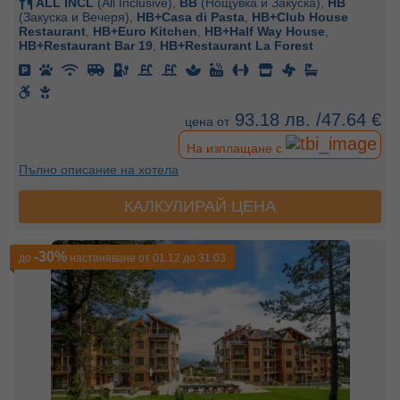
ALL INCL
(All Inclusive),
BB
(Нощувка и Закуска),
HB
(Закуска и Вечеря),
HB+Casa di Pasta
,
HB+Club House
Restaurant
,
HB+Euro Kitchen
,
HB+Half Way House
,
HB+Restaurant Bar 19
,
HB+Restaurant La Forest
93.18 лв. /47.64 €
цена от
На изплащане с
Пълно описание на хотела
КАЛКУЛИРАЙ ЦЕНА
-30%
до
настаняване от 01.12 до 31.03