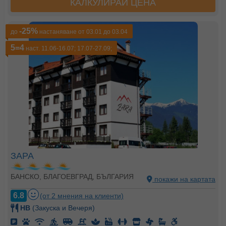
КАЛКУЛИРАЙ ЦЕНА
-25%
до
настаняване от 03.01 до 03.04
5=4
наст. 11.06-16.07; 17.07-27.09;
ЗАРА
БАНСКО, БЛАГОЕВГРАД, БЪЛГАРИЯ
покажи на картата
6.8
(от 2 мнения на клиенти)
HB
(Закуска и Вечеря)