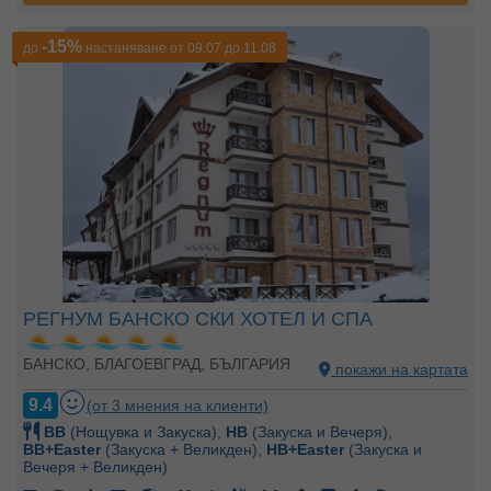
-15%
до
настаняване от 09.07 до 11.08
РЕГНУМ БАНСКО СКИ ХОТЕЛ И СПА
БАНСКО, БЛАГОЕВГРАД, БЪЛГАРИЯ
покажи на картата
9.4
(от 3 мнения на клиенти)
BB
(Нощувка и Закуска),
HB
(Закуска и Вечеря),
BB+Easter
(Закуска + Великден),
HB+Easter
(Закуска и
Вечеря + Великден)