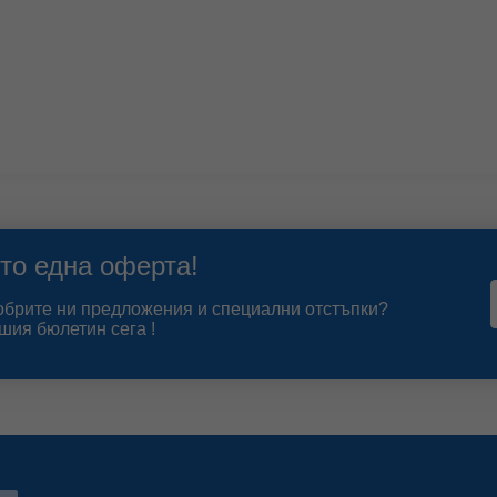
то една оферта!
добрите ни предложения и специални отстъпки?
шия бюлетин сега !