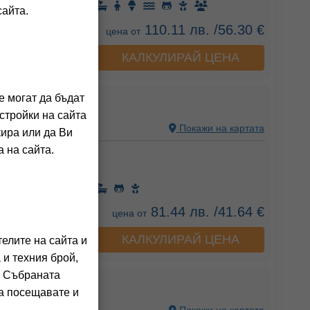
сайта.
110.11 лв. /56.30 €
цена от
КАЛКУЛИРАЙ ЦЕНА
а хотела
е могат да бъдат
АЛАС
стройки на сайта
С, БЪЛГАРИЯ
Покажи на картата
кира или да Ви
 на сайта.
ения на клиенти)
Закуска)
81.44 лв. /41.64 €
цена от
КАЛКУЛИРАЙ ЦЕНА
а хотела
елите на сайта и
 и техния брой,
. Събраната
га посещавате и