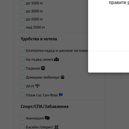
правите 
до 1000 м
до 3000 м
до 5000 м
над 5000 м
Удобства в хотела
Безплатен чадър и шезлонг на плажа
На първа линия
Паркинг
Домашни любимци
Wi-Fi
Плаж със Син Флаг
Спорт/СПА/Забавления
Анимация
Басейн /открит/