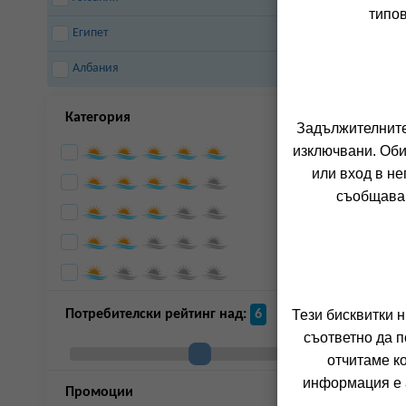
Пампорово
Приморско
типов
Равда
Сандански
Египет
Св.св.константин
Свети Влас
И Елена
Албания
Синеморец
Слънчев Бряг
Созопол
Хисаря
Категория
Царево
Шкорпиловци
Задължителните 
7
изключвани. Оби
или вход в не
съобщава 
Потребителски рейтинг над:
6
Тези бисквитки 
съответно да п
отчитаме к
д
информация е а
Промоции