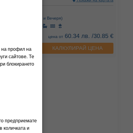
С, БЪЛГАРИЯ
Покажи на картата
ния на клиенти)
Закуска),
HB
(Закуска и Вечеря)
60.34 лв. /30.85 €
цена от
КАЛКУЛИРАЙ ЦЕНА
а хотела
о на профил на
уги сайтове. Те
При блокирането
ито предприемате
в количката и