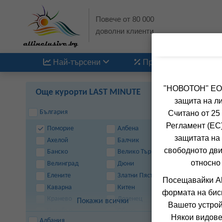
Повече от 80 000
доволни клиенти
Най-търсени
Промоции
"НОВОТОН" ЕООД
Още курорти LAST MINUTE
защита на ли
България
Считано от 25
Регламент (ЕС)
Поморие
Албена
защитата на 
Ахелой
Балчик
свободното дви
Банско
Велико Търново
относно
д
Велинград
Дюни
Елените
Златни Пясъци
Посещавайки Al
Каварна
Китен
формата на бис
Кранево
Лозенец
Покажи всички
Вашето устрой
Несебър
Обзор
Някои видове
Албания