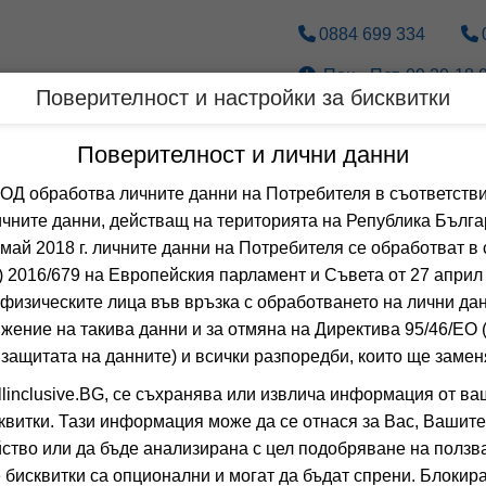
0884 699 334
Пон.- Пет. 09.30-18.0
Поверителност и настройки за бисквитки
Дестинации
По вид транспорт
Поверителност и лични данни
 обработва личните данни на Потребителя в съответстви
Оферти LAST MINUTE за
чните данни, действащ на територията на Република Бълга
 май 2018 г. личните данни на Потребителя се обработват в 
 2016/679 на Европейския парламент и Съвета от 27 април 
 Сортирай по:
физическите лица във връзка с обработването на лични да
Общо
0
хотела
жение на такива данни и за отмяна на Директива 95/46/EО
МАРИНА ХОЛ
-15%
 защитата на данните) и всички разпоредби, които ще замен
о
настаняване от 24.08 до 14.09
linclusive.BG, се съхранява или извлича информация от ва
ПОМОРИЕ, БУРГА
квитки. Тази информация може да се отнася за Вас, Вашите
6.5
(от 2 мне
ство или да бъде анализирана с цел подобряване на ползва
ALL INCL
(All I
 бисквитки са опционални и могат да бъдат спрени. Блокира