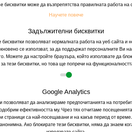
е бисквитки може да възпрепятства правилната работа на 
На изплащане с
Научете повече
Пълно описание н
Задължителни бисквитки
бисквитки позволяват нормалната работа на уеб сайта и н
ПЕНЕЛОПА П
=6
наст. 01.05-05.06; 07.09-30.09;
кновено се използват, за да поддържат персоналните Ви на
ПОМОРИЕ, БУРГА
го. Можете да настройте браузъра, който използвате да бло
за тези бисквитки, но това ще попречи на функционалността
9.9
(от 10 мн
BB
(Нощувка и 
Google Analytics
На изплащане с
Пълно описание н
ни позволяват да анализираме предпочитанията на потребит
одобрим ефективността му. Чрез тях отчитаме посещенията
ои страници са най-посещавани и на какъв период от време
СВ. ГЕОРГИ
-10%
о
настаняване от 06.04 до 17.10
нонимна. Ако блокирате тези бисквитки, няма да знаем ко
използвате сайта.