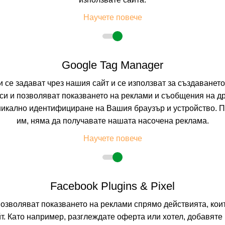
ПОМОРИЕ, БУРГА
Научете повече
9.5
(от 2 мне
BB
(Нощувка и 
Google Tag Manager
На изплащане с
Пълно описание н
и се задават чрез нашия сайт и се използват за създаванет
и и позволяват показването на реклами и съобщения на др
никално идентифициране на Вашия браузър и устройство. 
им, няма да получавате нашата насочена реклама.
Научете повече
Facebook Plugins & Pixel
позволяват показването на реклами спрямо действията, ко
т. Като например, разглеждате оферта или хотел, добавяте 