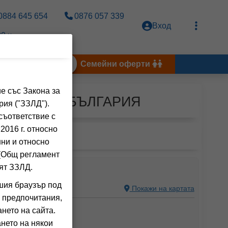
0884 645 654
0876 057 339
Вход
0 ч.
Тунис 2026
Семейни оферти
е със Закона за
 ПОМОРИЕ, БЪЛГАРИЯ
рия ("ЗЗЛД").
съответствие с
2016 г. относно
нни и относно
 (Общ регламент
ИДЕЙ КЛУБ
ят ЗЗЛД.
шия браузър под
С, БЪЛГАРИЯ
Покажи на картата
 предпочитания,
ния на клиенти)
нето на сайта.
nclusive)
нето на някои