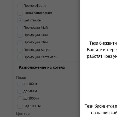
Промо оферти
Ранни записвания
Last minute
Промоции Май
Промоции Юни
Промоции Юли
Тези бисквитк
Вашите интерес
Промоции Август
работят чрез у
Промоции Септември
Разположение на хотела
Плаж
до 100 м
до 500 м
до 1000 м
Тези бисквитки 
над 1000 м
на нашия сай
Център