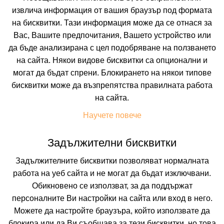
извлича информация от вашия браузър под формата
Искате да получавате първи най-новите и най-
на бисквитки. Тази информация може да се отнася за
добрите ни предложения и специални
отстъпки?
Вас, Вашите предпочитания, Вашето устройство или
Абонирайте се за нашия бюлетин сега !
да бъде анализирана с цел подобряване на ползването
на сайта. Някои видове бисквитки са опционални и
могат да бъдат спрени. Блокирането на някои типове
бисквитки може да възпрепятства правилната работа
Абонирай ме
на сайта.
Научете повече
Задължителни бисквитки
Задължителните бисквитки позволяват нормалната
работа на уеб сайта и не могат да бъдат изключвани.
Обикновено се използват, за да поддържат
персоналните Ви настройки на сайта или вход в него.
Можете да настройте браузъра, който използвате да
блокира или да Ви съобщава за тези бисквитки, но това