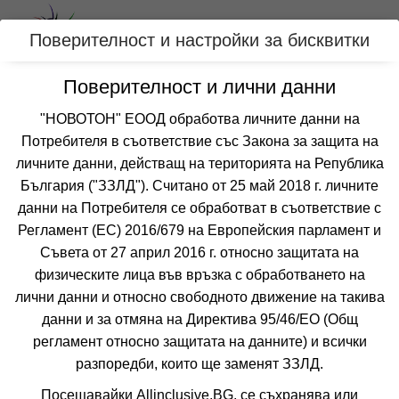
Вход
Поверителност и настройки за бисквитки
Поверителност и лични данни
Категории
"НОВОТОН" ЕООД обработва личните данни на
Потребителя в съответствие със Закона за защита на
Оферти със спа център за БЯЛА,
личните данни, действащ на територията на Република
БЪЛГАРИЯ
България ("ЗЗЛД"). Считано от 25 май 2018 г. личните
данни на Потребителя се обработват в съответствие с
Регламент (ЕС) 2016/679 на Европейския парламент и
Филтри
Още курорти
Съвета от 27 април 2016 г. относно защитата на
физическите лица във връзка с обработването на
 Сортирай по:
лични данни и относно свободното движение на такива
данни и за отмяна на Директива 95/46/EО (Общ
регламент относно защитата на данните) и всички
разпоредби, които ще заменят ЗЗЛД.
Не изпускайте нито една оферта!
Посещавайки Allinclusive.BG, се съхранява или