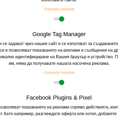
ДУРЪС, ТИРАНА,
Научете повече
0.0
(от 0 мне
BB
(Нощувка и 
Google Tag Manager
На изплащане с
Пълно описание н
и се задават чрез нашия сайт и се използват за създаванет
и и позволяват показването на реклами и съобщения на др
никално идентифициране на Вашия браузър и устройство. 
им, няма да получавате нашата насочена реклама.
Научете повече
Facebook Plugins & Pixel
позволяват показването на реклами спрямо действията, ко
т. Като например, разглеждате оферта или хотел, добавяте 