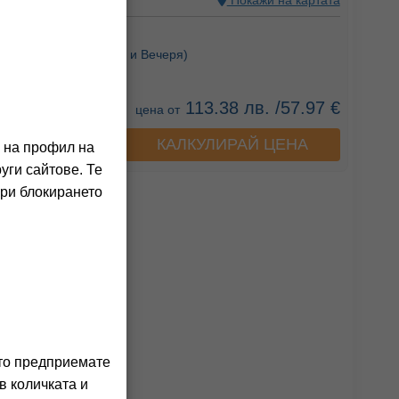
 АЛБАНИЯ
Покажи на картата
ния на клиенти)
Закуска),
HB
(Закуска и Вечеря)
113.38 лв. /57.97 €
цена от
КАЛКУЛИРАЙ ЦЕНА
а хотела
о на профил на
уги сайтове. Те
При блокирането
ито предприемате
в количката и