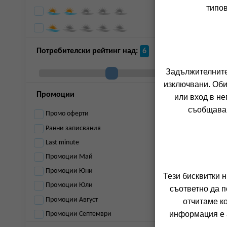
типов
Потребителски рейтинг над:
6
Задължителните 
д
изключвани. Оби
Промоции
или вход в не
съобщава 
Промо оферти
Ранни записвания
Last minute
Промоции Май
Промоции Юни
Тези бисквитки 
Промоции Юли
съответно да п
Промоции Август
отчитаме к
д
информация е а
Промоции Септември