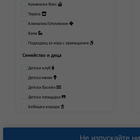
Кухненски бокс
Тераса
Климатик/Отопление
Вана
Подходящ за хора с увреждания
Семейство и деца
Детски клуб
Детско меню
Детски басейн
Детска площадка
Бебешка кошара
Не изпускайте ни