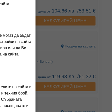
сайта.
104.66 лв. /53.51 €
цена от
КАЛКУЛИРАЙ ЦЕНА
а хотела
е могат да бъдат
стройки на сайта
 АЛБАНИЯ
Покажи на картата
кира или да Ви
 на сайта.
ния на клиенти)
Закуска),
HB
(Закуска и Вечеря)
119.93 лв. /61.32 €
цена от
КАЛКУЛИРАЙ ЦЕНА
а хотела
елите на сайта и
 и техния брой,
. Събраната
га посещавате и