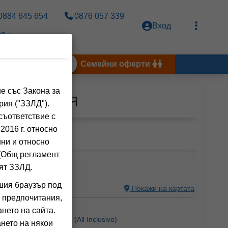
0884 645 654
0876 057 339
Вход
0 ч.
Тунис 2026
Семейни оферти
е със Закона за
С, АЛБАНИЯ
рия ("ЗЗЛД").
съответствие с
2016 г. относно
нни и относно
 (Общ регламент
ят ЗЗЛД.
шия браузър под
 АЛБАНИЯ
Покажи на картата
 предпочитания,
ния на клиенти)
нето на сайта.
 Вечеря +),
ALL INCL
(All Inclusive)
нето на някои