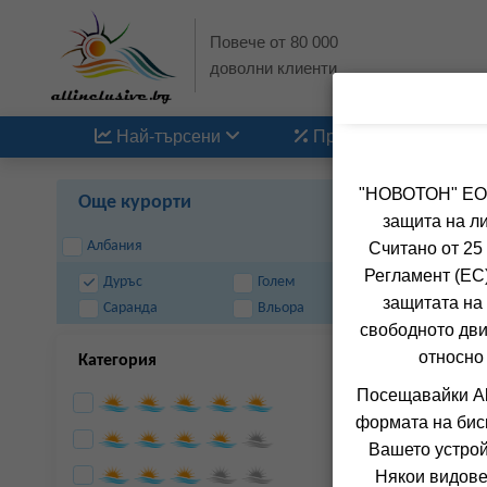
Повече от 80 000
доволни клиенти
Най-търсени
Промоции
"НОВОТОН" ЕООД
Още курорти
защита на ли
Албания
Считано от 25
Регламент (ЕС)
Дуръс
Голем
защитата на 
Саранда
Вльора
свободното дви
относно
Категория
Посещавайки Al
формата на бис
Вашето устрой
Някои видове