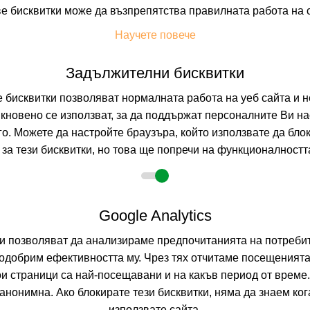
е бисквитки може да възпрепятства правилната работа на 
На изплащане с
Научете повече
Пълно описание н
Задължителни бисквитки
бисквитки позволяват нормалната работа на уеб сайта и н
ILIAD
-15%
о
настаняване от 01.01 до 31.12
кновено се използват, за да поддържат персоналните Ви на
ДУРЪС, ТИРАНА,
го. Можете да настройте браузъра, който използвате да бло
за тези бисквитки, но това ще попречи на функционалността
0.0
(от 0 мне
BB
(Нощувка и 
Google Analytics
На изплащане с
Пълно описание н
ни позволяват да анализираме предпочитанията на потребит
одобрим ефективността му. Чрез тях отчитаме посещенията
ои страници са най-посещавани и на какъв период от време
ZANZI
-10%
о
настаняване от 01.01 до 30.06
нонимна. Ако блокирате тези бисквитки, няма да знаем ко
използвате сайта.