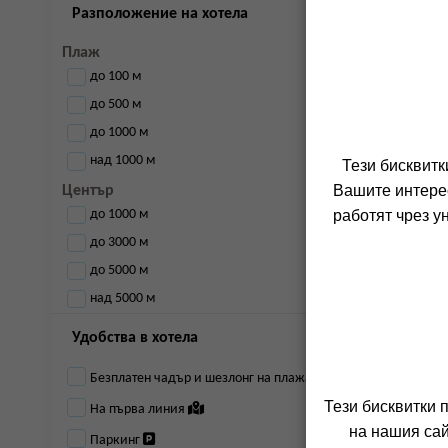
Разположение на хотела
Плаж
до 100 м
до 500 м
до 1000 м
над 1000 м
Тези бисквитк
Вашите интерес
Център
до 1000 м
работят чрез у
до 3000 м
до 5000 м
над 5000 м
Удобства в хотела
Безплатен чадър и шезлонг на плажа
Тези бисквитки 
На първа линия
на нашия сай
Паркинг