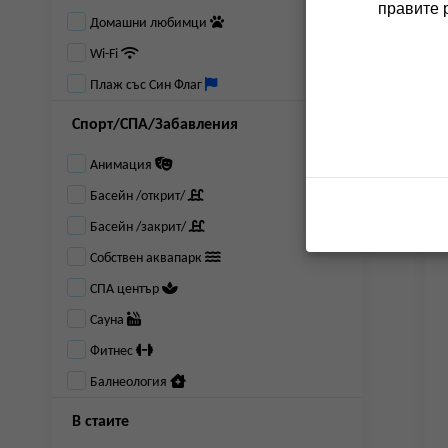
правите 
Домашни любимци
Wi-Fi
Плаж със Син Флаг
Спорт/СПА/Забавления
Анимация
Басейн /открит/
Басейн /закрит/
Собствен аквапарк
СПА център
Сауна
Фитнес
Балнеология
В стаите