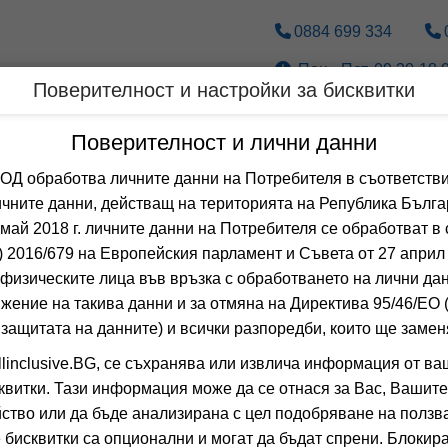
0884 699 334
Пон.- Пет. 09.30-18.0
Поверителност и настройки за бисквитки
Дестинации
По вид транспорт
Поверителност и лични данни
 обработва личните данни на Потребителя в съответстви
Оферти за ДУРЪ
чните данни, действащ на територията на Република Бълга
 май 2018 г. личните данни на Потребителя се обработват в 
 2016/679 на Европейския парламент и Съвета от 27 април 
 Сортирай по:
физическите лица във връзка с обработването на лични да
Общо
0
хотела
жение на такива данни и за отмяна на Директива 95/46/EО
EDART
 защитата на данните) и всички разпоредби, които ще замен
linclusive.BG, се съхранява или извлича информация от ва
ДУРЪС, ТИРАНА,
квитки. Тази информация може да се отнася за Вас, Вашите
5.7
(от 1 мне
ство или да бъде анализирана с цел подобряване на ползва
HB +
(Закуска и
 бисквитки са опционални и могат да бъдат спрени. Блокира