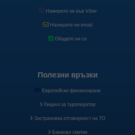
спомагат за коректно таргетиране на нашата реклама.
Намерете ни във Viber
Научете повече
Напишете ни email
Научете повече за Pixel
Обадете ни се
Полезни връзки
Европейско финансиране
Лиценз за туроператор
Застраховка oтговорност на ТО
Банкови сметки