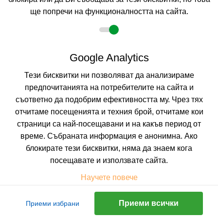
ще попречи на функционалността на сайта.
Не изпускайте нито една оферта!
Google Analytics
Искате да получавате първи най-новите и най-
Тези бисквитки ни позволяват да анализираме
добрите ни предложения и специални
отстъпки?
предпочитанията на потребителите на сайта и
Абонирайте се за нашия бюлетин сега !
съответно да подобрим ефективността му. Чрез тях
отчитаме посещенията и техния брой, отчитаме кои
страници са най-посещавани и на какъв период от
време. Събраната информация е анонимна. Ако
Абонирай ме
блокирате тези бисквитки, няма да знаем кога
посещавате и използвате сайта.
Научете повече
Приеми всички
Приеми избрани