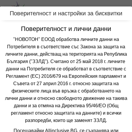
Вход
Поверителност и настройки за бисквитки
Поверителност и лични данни
Категории
"НОВОТОН" ЕООД обработва личните данни на
Потребителя в съответствие със Закона за защита на
Оферти с all inclusive за ЛОЗЕНЕЦ,
личните данни, действащ на територията на Република
БЪЛГАРИЯ
България ("ЗЗЛД"). Считано от 25 май 2018 г. личните
данни на Потребителя се обработват в съответствие с
Регламент (ЕС) 2016/679 на Европейския парламент и
Филтри
Още курорти
Съвета от 27 април 2016 г. относно защитата на
физическите лица във връзка с обработването на
 Сортирай по:
лични данни и относно свободното движение на такива
данни и за отмяна на Директива 95/46/EО (Общ
-30%
до
настаняване от 04.08 до 07.08
регламент относно защитата на данните) и всички
разпоредби, които ще заменят ЗЗЛД.
Посещавайки Allinclusive.BG, се съхранява или