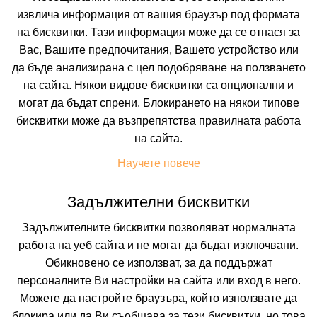
извлича информация от вашия браузър под формата
на бисквитки. Тази информация може да се отнася за
Вас, Вашите предпочитания, Вашето устройство или
да бъде анализирана с цел подобряване на ползването
на сайта. Някои видове бисквитки са опционални и
могат да бъдат спрени. Блокирането на някои типове
ОАЗИС ДЕЛ МАРЕ
бисквитки може да възпрепятства правилната работа
на сайта.
ЛОЗЕНЕЦ, БУРГАС, БЪЛГАРИЯ
Покажи на картата
Научете повече
9.1
(от 10 мнения на клиенти)
ALL INCL
(All Inclusive)
Задължителни бисквитки
Задължителните бисквитки позволяват нормалната
114.01 лв. /58.29 €
цена от
работа на уеб сайта и не могат да бъдат изключвани.
На изплащане с
Обикновено се използват, за да поддържат
Пълно описание на хотела
персоналните Ви настройки на сайта или вход в него.
Можете да настройте браузъра, който използвате да
КАЛКУЛИРАЙ ЦЕНА
блокира или да Ви съобщава за тези бисквитки, но това