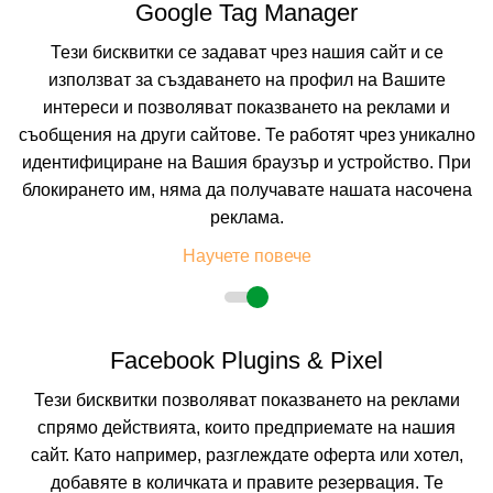
Google Tag Manager
Пълно описание на хотела
Тези бисквитки се задават чрез нашия сайт и се
КАЛКУЛИРАЙ ЦЕНА
използват за създаването на профил на Вашите
интереси и позволяват показването на реклами и
съобщения на други сайтове. Те работят чрез уникално
идентифициране на Вашия браузър и устройство. При
блокирането им, няма да получавате нашата насочена
реклама.
Научете повече
Facebook Plugins & Pixel
Тези бисквитки позволяват показването на реклами
AMALIA HOTEL
спрямо действията, които предприемате на нашия
KAVALA, KAVALA, GREECE
сайт. Като например, разглеждате оферта или хотел,
Покажи на картата
добавяте в количката и правите резервация. Те
0.0
(от 0 мнения на клиенти)