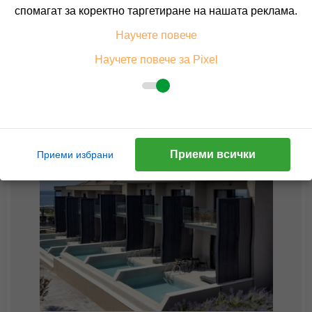
спомагат за коректно таргетиране на нашата реклама.
Научете повече
91.92 лв. /47.00 €
цена от
Научете повече за Pixel
На изплащане с
Пълно описание на хотела
КАЛКУЛИРАЙ ЦЕНА
-30%
до
настаняване от 01.10 до 18.10
Приеми всички
Приеми избрани