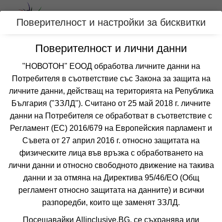
Вход
Поверителност и настройки за бисквитки
Поверителност и лични данни
Категории
"НОВОТОН" ЕООД обработва личните данни на
Потребителя в съответствие със Закона за защита на
Оферти за КАВАЛА, ГЪРЦИЯ
личните данни, действащ на територията на Република
България ("ЗЗЛД"). Считано от 25 май 2018 г. личните
данни на Потребителя се обработват в съответствие с
Филтри
Още курорти
Регламент (ЕС) 2016/679 на Европейския парламент и
 Сортирай по:
Съвета от 27 април 2016 г. относно защитата на
физическите лица във връзка с обработването на
лични данни и относно свободното движение на такива
данни и за отмяна на Директива 95/46/EО (Общ
регламент относно защитата на данните) и всички
разпоредби, които ще заменят ЗЗЛД.
Посещавайки Allinclusive.BG, се съхранява или