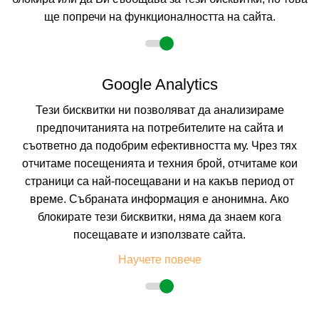
ще попречи на функционалността на сайта.
Google Analytics
Тези бисквитки ни позволяват да анализираме
предпочитанията на потребителите на сайта и
съответно да подобрим ефективността му. Чрез тях
отчитаме посещенията и техния брой, отчитаме кои
AKTI HOTEL
страници са най-посещавани и на какъв период от
KAVALA, KAVALA, GREECE
време. Събраната информация е анонимна. Ако
Покажи на картата
блокирате тези бисквитки, няма да знаем кога
0.0
(от 0 мнения на клиенти)
посещавате и използвате сайта.
BB
(Нощувка и Закуска),
BBc
(Нощувка и Закуска),
BCH
(Нощувка и Закуска),
RR
(Само Нощувка)
Научете повече
504.60 лв. /258.00 €
цена от
На изплащане с