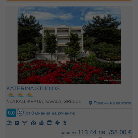
KATERINA STUDIOS
NEA KALLIKRATIA, KAVALA, GREECE
Покажи на картата
0.0
(от 0 мнения на клиенти)
113.44 лв. /58.00 €
цена от