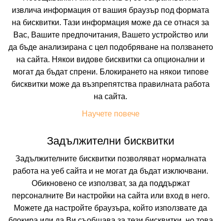
извлича информация от вашия браузър под формата
на бисквитки. Тази информация може да се отнася за
Вас, Вашите предпочитания, Вашето устройство или
да бъде анализирана с цел подобряване на ползването
на сайта. Някои видове бисквитки са опционални и
AIROTEL GALAXY HOTEL
могат да бъдат спрени. Блокирането на някои типове
бисквитки може да възпрепятства правилната работа
KAVALA, KAVALA, GREECE
Покажи на картата
на сайта.
10.0
(от 3 мнения на клиенти)
Научете повече
107.57 лв. /55.00 €
Задължителни бисквитки
цена от
На изплащане с
Задължителните бисквитки позволяват нормалната
Пълно описание на хотела
работа на уеб сайта и не могат да бъдат изключвани.
Обикновено се използват, за да поддържат
КАЛКУЛИРАЙ ЦЕНА
персоналните Ви настройки на сайта или вход в него.
Можете да настройте браузъра, който използвате да
блокира или да Ви съобщава за тези бисквитки, но това