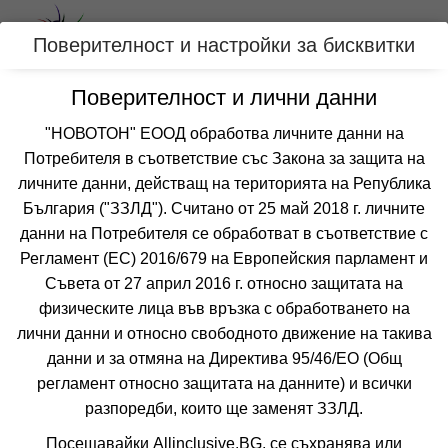
Вход
Поверителност и настройки за бисквитки
Поверителност и лични данни
Категории
"НОВОТОН" ЕООД обработва личните данни на
Потребителя в съответствие със Закона за защита на
Оферти LAST MINUTE за ЛОЗЕНЕЦ,
личните данни, действащ на територията на Република
БЪЛГАРИЯ
България ("ЗЗЛД"). Считано от 25 май 2018 г. личните
данни на Потребителя се обработват в съответствие с
Регламент (ЕС) 2016/679 на Европейския парламент и
Филтри
Още курорти
Съвета от 27 април 2016 г. относно защитата на
физическите лица във връзка с обработването на
 Сортирай по:
лични данни и относно свободното движение на такива
данни и за отмяна на Директива 95/46/EО (Общ
-20%
до
настаняване от 24.08 до 15.09
регламент относно защитата на данните) и всички
4=3
наст. 20.05-30.06; 09.09-15.09;
разпоредби, които ще заменят ЗЗЛД.
Посещавайки Allinclusive.BG, се съхранява или