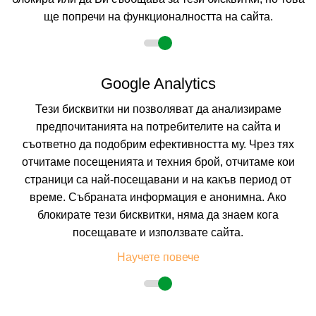
ще попречи на функционалността на сайта.
-30%
до
настаняване от 04.08 до 07.08
Google Analytics
Тези бисквитки ни позволяват да анализираме
предпочитанията на потребителите на сайта и
съответно да подобрим ефективността му. Чрез тях
отчитаме посещенията и техния брой, отчитаме кои
страници са най-посещавани и на какъв период от
време. Събраната информация е анонимна. Ако
ОАЗИС ДЕЛ МАРЕ
блокирате тези бисквитки, няма да знаем кога
ЛОЗЕНЕЦ, БУРГАС, БЪЛГАРИЯ
Покажи на картата
посещавате и използвате сайта.
9.1
(от 10 мнения на клиенти)
Научете повече
ALL INCL
(All Inclusive)
114.01 лв. /58.29 €
цена от