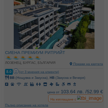
СИЕНА ПРЕМИУМ РИТРИЙТ
ЛОЗЕНЕЦ, БУРГАС, БЪЛГАРИЯ
Покажи на картата
8.0
(от 3 мнения на клиенти)
BB
(Нощувка и Закуска),
HB
(Закуска и Вечеря)
103.64 лв. /52.99 €
цена от
На изплащане с
Пълно описание на хотела