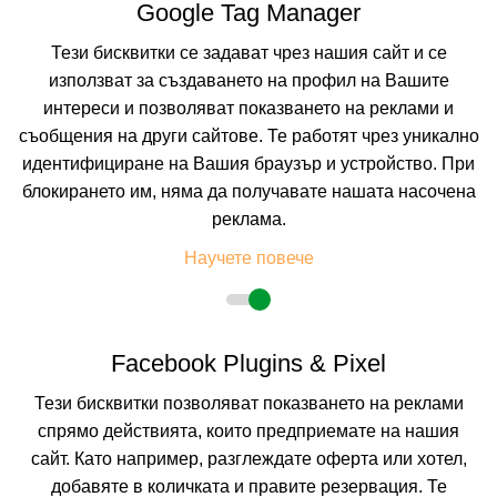
Google Tag Manager
На изплащане с
Тези бисквитки се задават чрез нашия сайт и се
Пълно описание на хотела
използват за създаването на профил на Вашите
КАЛКУЛИРАЙ ЦЕНА
интереси и позволяват показването на реклами и
съобщения на други сайтове. Те работят чрез уникално
идентифициране на Вашия браузър и устройство. При
-20%
до
настаняване от 09.08 до 13.08
блокирането им, няма да получавате нашата насочена
реклама.
Научете повече
Facebook Plugins & Pixel
Тези бисквитки позволяват показването на реклами
спрямо действията, които предприемате на нашия
ОАЗИС ДЕЛ СОЛ
сайт. Като например, разглеждате оферта или хотел,
ЛОЗЕНЕЦ, БУРГАС, БЪЛГАРИЯ
Покажи на картата
добавяте в количката и правите резервация. Те