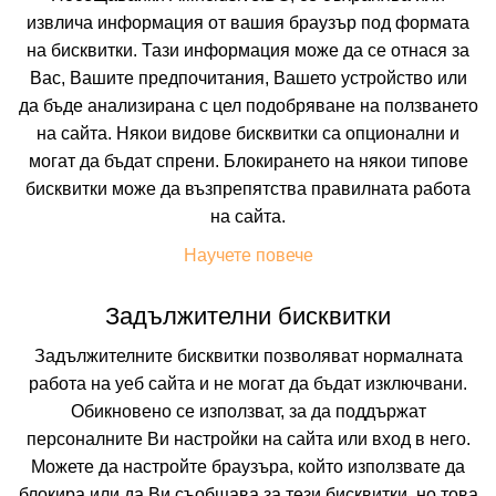
извлича информация от вашия браузър под формата
на бисквитки. Тази информация може да се отнася за
Вас, Вашите предпочитания, Вашето устройство или
да бъде анализирана с цел подобряване на ползването
на сайта. Някои видове бисквитки са опционални и
могат да бъдат спрени. Блокирането на някои типове
ЛОЗЕНЕЦ РИЗОРТ
бисквитки може да възпрепятства правилната работа
на сайта.
ЛОЗЕНЕЦ, БУРГАС, БЪЛГАРИЯ
Покажи на картата
Научете повече
0.0
(от 0 мнения на клиенти)
BO
(Само Нощувка)
Задължителни бисквитки
Задължителните бисквитки позволяват нормалната
27.40 лв. /14.01 €
цена от
работа на уеб сайта и не могат да бъдат изключвани.
На изплащане с
Обикновено се използват, за да поддържат
Пълно описание на хотела
персоналните Ви настройки на сайта или вход в него.
Можете да настройте браузъра, който използвате да
КАЛКУЛИРАЙ ЦЕНА
блокира или да Ви съобщава за тези бисквитки, но това