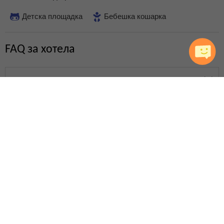
Детска площадка
Бебешка кошарка
FAQ за хотела
Има ли Wi-Fi и беплатен ли е?
Могат ли да се ползват чадъри и шезлонги на
басейна и на плажа?
Къде се намира детската площадка?
Къде е разположен СПА центърът?