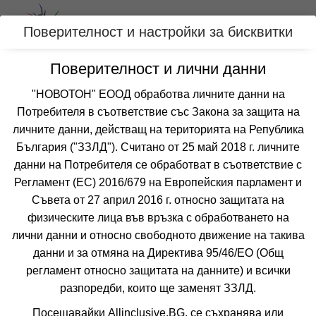
Вход
Поверителност и настройки за бисквитки
Поверителност и лични данни
Категории
"НОВОТОН" ЕООД обработва личните данни на
Хотел АЛТЕЯ
Потребителя в съответствие със Закона за защита на
личните данни, действащ на територията на Република
АЛБЕНА
България ("ЗЗЛД"). Считано от 25 май 2018 г. личните
данни на Потребителя се обработват в съответствие с
Отзиви от клиенти за хотел АЛТЕЯ
5.3
Регламент (ЕС) 2016/679 на Европейския парламент и
от 1 отзив
Съвета от 27 април 2016 г. относно защитата на
физическите лица във връзка с обработването на
лични данни и относно свободното движение на такива
данни и за отмяна на Директива 95/46/EО (Общ
регламент относно защитата на данните) и всички
разпоредби, които ще заменят ЗЗЛД.
❮
❯
Посещавайки Allinclusive.BG, се съхранява или