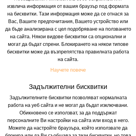
извлича информация от вашия браузър под формата
на бисквитки. Тази информация може да се отнася за
Вас, Вашите предпочитания, Вашето устройство или
да бъде анализирана с цел подобряване на ползването
на сайта. Някои видове бисквитки са опционални и
могат да бъдат спрени. Блокирането на някои типове
бисквитки може да възпрепятства правилната работа
 ВКЛЮЧВАТ
УДОБСТВА В ХОТЕЛА
FAQ ЗА ХОТЕЛА
на сайта.
Цени
Научете повече
Задължителни бисквитки
Транспорт
Собствен
Задължителните бисквитки позволяват нормалната
работа на уеб сайта и не могат да бъдат изключвани.
Период
Обикновено се използват, за да поддържат
11.08.2026
5 нощувки
персоналните Ви настройки на сайта или вход в него.
Можете да настройте браузъра, който използвате да
Настаняване
блокира или да Ви съобщава за тези бисквитки, но това