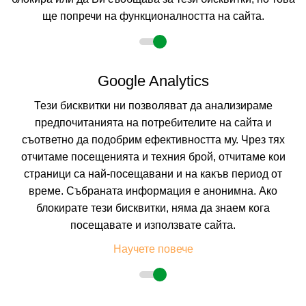
ще попречи на функционалността на сайта.
2 възрастни
Google Analytics
Тези бисквитки ни позволяват да анализираме
Описание
предпочитанията на потребителите на сайта и
съответно да подобрим ефективността му. Чрез тях
Хотел АЛТЕЯ *** Албена
отчитаме посещенията и техния брой, отчитаме кои
Курорт:
Албена
страници са най-посещавани и на какъв период от
Местоположение:
Хотел Алтея е разположен в красивата и спокойна
време. Събраната информация е анонимна. Ако
паркова зона на комплекса, предлагайки възможност за истинска
релаксираща почивка.
блокирате тези бисквитки, няма да знаем кога
Плаж:
Пясъчен, на около 950 м от хотела. Красивият плаж, отличен с
посещавате и използвате сайта.
екомаркировката „Син флаг“, означава, че ще релаксирате на златист
фин пясък и ще плувате в най-чистата вода на Черноморското
Научете повече
крайбрежие. Морското дъно е равно, с плавен достъп.
Настаняване: Хотелът разполага със 186 двойни стаи и е на четири
етажа. Няма асансьори.
2
ДВОЙНА СТАЯ 2+1:
Приблизителна площ - 18 м
. Климатизирани и