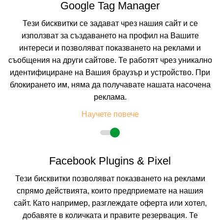
Google Tag Manager
комфортни, всички стаи в хотела разполагат с две единични легла и
разтегателен диван. Стаите разполагат и с балкон, цифрова телевизия,
Тези бисквитки се задават чрез нашия сайт и се
телефон и самостоятелна баня с душ и тоалетни принадлежности.
Максималното настаняване е за 2 възрастни и 1 дете.
използват за създаването на профил на Вашите
интереси и позволяват показването на реклами и
Бебешка кошара се предоставя безплатно, с предварителна заявка.
съобщения на други сайтове. Те работят чрез уникално
Хотелът позволява настаняване на домашни любимци с тегло до 4 кг, с
медицинско свидетелство и паспорт, срещу допълнително заплащане
идентифициране на Вашия браузър и устройство. При
от 40 лв./ден
блокирането им, няма да получавате нашата насочена
Хотелът не е подходящ за хора с двигателни увреждания.
За хотела:
Хотел Алтея разполага с 24-часова рецепция, открит плувен
реклама.
басейн, детски басейн, лоби бар, бар на басейна, основен ресторант,
безплатен Wi-Fi в общите части на хотела /рецепция, лоби бар и около
Научете повече
басейна/.
Facebook Plugins & Pixel
Тези бисквитки позволяват показването на реклами
спрямо действията, които предприемате на нашия
сайт. Като например, разглеждате оферта или хотел,
добавяте в количката и правите резервация. Те