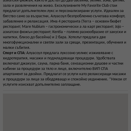
азиатски фюжън, както и достъп до два басейна, уелнес зона, фитнес
зала и развлечения на живо. Ексклузивните My Favorite Club стаи
предлагат допълнителен лукс и персонализирани услуги. Идеален за
бягство само за възрастни, Алуасоул безпроблемно съчетава комфорт,
забавление и релаксация. Има 4 ресторанта (Terra – основен бюфет
ресторант; Mare Nubium – гастрономически а ла карт ресторант; Jojo –
азиатски фюжън ресторант; Kentia – голямо разнообразие от закуски и
напитки, близо до басейна) и 2 бара. Хотелът предлага две
многофункционални и светли зали за срещи, презентации, обучения и
малки събития.
Спорт и СПА:
Алуасоул предлага луксозно уелнес изживяване с
хидротерапия, масажи и подмладяващи процедури. Удобствата
включват джакузи, сауна, парна баня, сензационни душове и частни
кабини за процедури за тяло и лице, включително ВИП СПА
апартамент за двойки. Предлагат се услуги като релаксиращи масажи
и процедури за лице за ободряващо и спокойно уединение. *Някои от
услугите изискват допълнително заплащане.