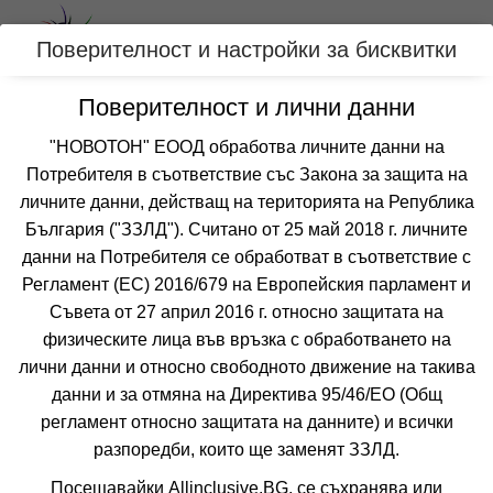
Вход
Поверителност и настройки за бисквитки
Поверителност и лични данни
Категории
"НОВОТОН" ЕООД обработва личните данни на
Хотел АЛУАСОУЛ СЪНИ БИЙЧ
Потребителя в съответствие със Закона за защита на
личните данни, действащ на територията на Република
СЛЪНЧЕВ БРЯГ
България ("ЗЗЛД"). Считано от 25 май 2018 г. личните
данни на Потребителя се обработват в съответствие с
Отзиви от клиенти за хотел АЛУАСОУЛ СЪНИ
Регламент (ЕС) 2016/679 на Европейския парламент и
БИЙЧ
5.8
от 2 отзива
Съвета от 27 април 2016 г. относно защитата на
физическите лица във връзка с обработването на
лични данни и относно свободното движение на такива
данни и за отмяна на Директива 95/46/EО (Общ
регламент относно защитата на данните) и всички
разпоредби, които ще заменят ЗЗЛД.
Посещавайки Allinclusive.BG, се съхранява или