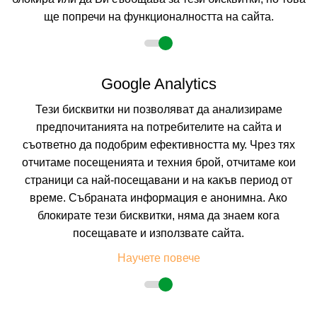
Настаняване
ще попречи на функционалността на сайта.
2 възрастни
Google Analytics
Тези бисквитки ни позволяват да анализираме
предпочитанията на потребителите на сайта и
Описание
съответно да подобрим ефективността му. Чрез тях
Хотел АЛУАСОУЛ ****, Слънчев бряг
отчитаме посещенията и техния брой, отчитаме кои
страници са най-посещавани и на какъв период от
Курорт:
Слънчев бряг
време. Събраната информация е анонимна. Ако
Местоположение:
Алуасоул е оживен 4-звезден хотел само за
възрастни над 16 г., разположен в сърцето на Слънчев бряг, България,
блокирате тези бисквитки, няма да знаем кога
само на няколко крачки от плажа и централната алея. На 300 м. от
посещавате и използвате сайта.
центъра на курорта, на 35 км. от летище Бургас.
Плаж:
Разположен е на първа линия. Морското дъно е равно, с плавен
Научете повече
достъп.
Настаняване:
6-етажният Алуасоул предлага 397 реновирани стаи в
различни категории, включително ексклузивни стаи „My favorite club”
на престижно място в хотела и с първокласни услуги. Разполага с 4
асансьора.