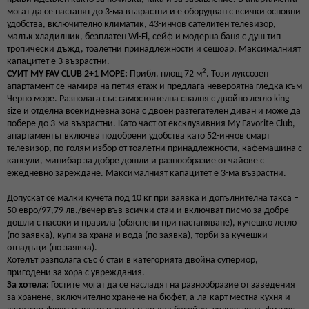
могат да се настанят до 3-ма възрастни и е оборудван с всички основни
удобства, включително климатик, 43-инчов сателитен телевизор,
малък хладилник, безплатен Wi-Fi, сейф и модерна баня с душ тип
тропически дъжд, тоалетни принадлежности и сешоар. Максималният
капацитет е 3 възрастни.
2
СУИТ MY FAV CLUB 2+1 МОРЕ:
Прибл. площ 72 м
. Този луксозен
апартамент се намира на петия етаж и предлага невероятна гледка към
Черно море. Разполага със самостоятелна спалня с двойно легло king
size и отделна всекидневна зона с двоен разтегателен диван и може да
побере до 3-ма възрастни. Като част от ексклузивния My Favorite Club,
апартаментът включва подобрени удобства като 52-инчов смарт
телевизор, по-голям избор от тоалетни принадлежности, кафемашина с
капсули, минибар за добре дошли и разнообразие от чайове с
ежедневно зареждане. Максималният капацитет е 3-ма възрастни.
Допускат се малки кучета под 10 кг при заявка и допълнителна такса –
50 евро/97,79 лв./вечер във всички стаи и включват писмо за добре
дошли с насоки и правила (обяснени при настаняване), кучешко легло
(по заявка), купи за храна и вода (по заявка), торби за кучешки
отпадъци (по заявка).
Хотелът разполага със 6 стаи в категорията двойна супериор,
пригодени за хора с увреждания.
За хотела:
Гостите могат да се насладят на разнообразие от заведения
за хранене, включително хранене на бюфет, а-ла-карт местна кухня и