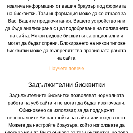
❮
❯
извлича информация от вашия браузър под формата
на бисквитки. Тази информация може да се отнася за
Вас, Вашите предпочитания, Вашето устройство или
да бъде анализирана с цел подобряване на ползването
на сайта. Някои видове бисквитки са опционални и
могат да бъдат спрени. Блокирането на някои типове
бисквитки може да възпрепятства правилната работа
 ВКЛЮЧВАТ
УДОБСТВА В ХОТЕЛА
FAQ ЗА ХОТЕЛА
на сайта.
Научете повече
Цени
Задължителни бисквитки
Транспорт
Задължителните бисквитки позволяват нормалната
Собствен
работа на уеб сайта и не могат да бъдат изключвани.
Обикновено се използват, за да поддържат
Период
персоналните Ви настройки на сайта или вход в него.
10.08.2026
5 нощувки
Можете да настройте браузъра, който използвате да
блокира или да Ви съобщава за тези бисквитки, но това