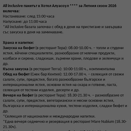
All inclusive пакетът в Хотел Алуасоул
**** за Летния сезон 2026
включва:
Настаняване: след 15:00 часа
Напускане: до 11:00 часа
*All inclusive базата започва с обяд в деня на пристигане и завършва
със закуска в деня на заминаване.
Храна и напитки:
Закуска на бюфет
(в ресторант Тера): 08.00-10.00 ч. – топли и студени
ястия, яйчени специалитети, разнообразие от млечни продукти,
колбаси и сирена, сладкиши, зърнени храни, плодове и зеленчуци и
др.
Късна закуска
(в ресторант Terra): 10:00-11:00 ч., континентална
Обяд на бюфет
(Снек бар Кентия): 12.00-17.00 ч. – селекция от свежи
салати, супи, предястия, богато разнообразни български и
интернационални ястия, основни ястия на скара и готвене, паста,
селекция от тестени изделия, десерти и др.
Вечеря на бюфет
(в ресторант Тера): 18.30-21.30 ч. – разнообразие от
салати, супи, предястия, вегетариански и месни основни ястия,
българска и интернационална кухня, тестени изделия, сладки бюфет и
др.
*Селекция от национални и международни напитки.
*Една вечеря седмично и резервация в ресторант Mare Nubium (18.30-
21.30ч).