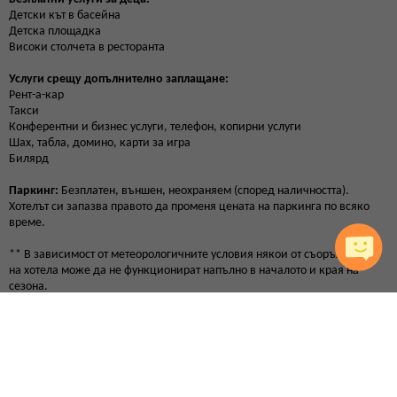
Детски кът в басейна
Детска площадка
Високи столчета в ресторанта
Услуги срещу допълнително заплащане:
Рент-а-кар
Такси
Конферентни и бизнес услуги, телефон, копирни услуги
Шах, табла, домино, карти за игра
Билярд
Паркинг:
Безплатен, външен, неохраняем (според наличността).
Хотелът си запазва правото да променя цената на паркинга по всяко
време.
** В зависимост от метеорологичните условия някои от съоръженията
на хотела може да не функционират напълно в началото и края на
сезона.
Удобства в хотела
Паркинг
Wi-Fi
На първа линия