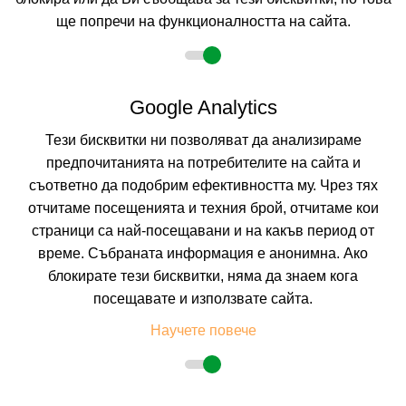
ще попречи на функционалността на сайта.
2 възрастни
Google Analytics
Тези бисквитки ни позволяват да анализираме
Описание
предпочитанията на потребителите на сайта и
съответно да подобрим ефективността му. Чрез тях
Хотел ЖУРНАЛИСТ ***, Златни пясъци /Кабакум/
отчитаме посещенията и техния брой, отчитаме кои
Курорт
: к.к. Чайка/Кабакум, район Златни пясъци
страници са най-посещавани и на какъв период от
Разположение:
Хотел Журналист се намира в непосредствена близост
време. Събраната информация е анонимна. Ако
до курортния комплекс „Златни пясъци”. Разположен е в парк с
уникална флора и почти на плажа. Намира се на по-малко от 20 км от
блокирате тези бисквитки, няма да знаем кога
летище Варна..
посещавате и използвате сайта.
Плаж:
Непосредствено до плаж Кабакум - широка пясъчна зона.
Настаняване:
Хотел Журналист разполага с една 4 етажна сграда без
Научете повече
асансьор в нея с общо 72 помещения – двойни и тройни стаи, студиа и
апартаменти. Всички те са със изглед към морето.
2
ДВОЙНА СТАЯ 2+1:
Приблизително 23 м
. Всяка стая разполага с две
единични легла или едно двойно легло и разтегателен фотьойл,