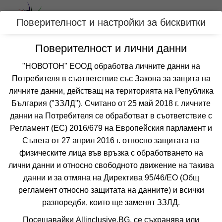
Вход
Поверителност и настройки за бисквитки
Поверителност и лични данни
Категории
"НОВОТОН" ЕООД обработва личните данни на
Хотел ЖУРНАЛИСТ
Потребителя в съответствие със Закона за защита на
личните данни, действащ на територията на Република
ЗЛАТНИ ПЯСЪЦИ
България ("ЗЗЛД"). Считано от 25 май 2018 г. личните
данни на Потребителя се обработват в съответствие с
Отзиви от клиенти за хотел ЖУРНАЛИСТ
9.2
Регламент (ЕС) 2016/679 на Европейския парламент и
от 12 отзива
Съвета от 27 април 2016 г. относно защитата на
физическите лица във връзка с обработването на
лични данни и относно свободното движение на такива
данни и за отмяна на Директива 95/46/EО (Общ
регламент относно защитата на данните) и всички
разпоредби, които ще заменят ЗЗЛД.
❮
❯
Посещавайки Allinclusive.BG, се съхранява или