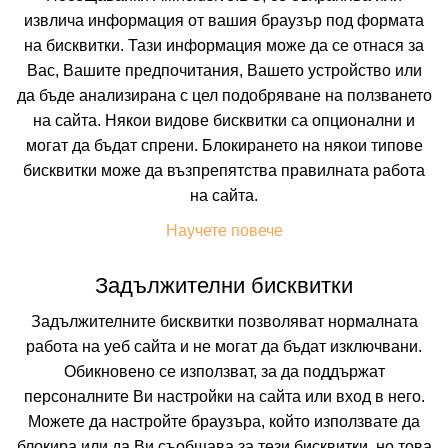
извлича информация от вашия браузър под формата
на бисквитки. Тази информация може да се отнася за
Вас, Вашите предпочитания, Вашето устройство или
да бъде анализирана с цел подобряване на ползването
на сайта. Някои видове бисквитки са опционални и
могат да бъдат спрени. Блокирането на някои типове
бисквитки може да възпрепятства правилната работа
 ВКЛЮЧВАТ
УДОБСТВА В ХОТЕЛА
FAQ ЗА ХОТЕЛА
на сайта.
Цени
Научете повече
Задължителни бисквитки
Транспорт
Собствен
Задължителните бисквитки позволяват нормалната
работа на уеб сайта и не могат да бъдат изключвани.
Период
Обикновено се използват, за да поддържат
12.08.2026
5 нощувки
персоналните Ви настройки на сайта или вход в него.
Можете да настройте браузъра, който използвате да
Настаняване
блокира или да Ви съобщава за тези бисквитки, но това