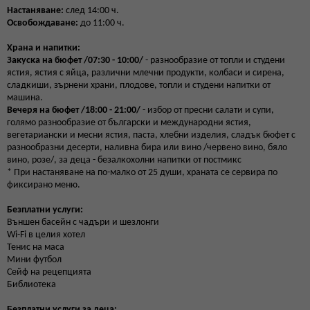
Настаняване:
след 14:00 ч.
Освобождаване:
до 11:00 ч.
Храна и напитки:
Закуска на бюфет /07:30 - 10:00/
- разнообразие от топли и студени
ястия, ястия с яйца, различни млечни продукти, колбаси и сирена,
сладкиши, зърнени храни, плодове, топли и студени напитки от
машина.
Вечеря на бюфет /18:00 - 21:00/
- избор от пресни салати и супи,
голямо разнообразие от български и международни ястия,
вегетариански и месни ястия, паста, хлебни изделия, сладък бюфет с
разнообразни десерти, наливна бира или вино /червено вино, бяло
вино, розе/, за деца - безалкохолни напитки от постмикс
* При настаняване на по-малко от 25 души, храната се сервира по
фиксирано меню.
Безплатни услуги:
Външен басейн с чадъри и шезлонги
Wi-Fi в целия хотел
Тенис на маса
Мини футбол
Сейф на рецепцията
Библиотека
Безплатни услуги за деца: