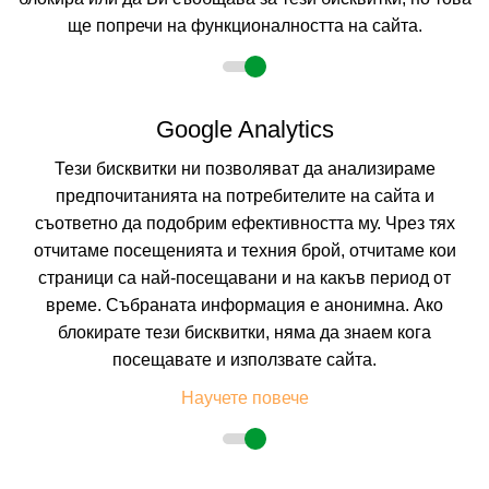
ще попречи на функционалността на сайта.
2 възрастни
Google Analytics
Тези бисквитки ни позволяват да анализираме
Описание
предпочитанията на потребителите на сайта и
съответно да подобрим ефективността му. Чрез тях
Хотел АКВА
ВЮ
****
Златни Пясъци (к.к. Чайка)
отчитаме посещенията и техния брой, отчитаме кои
Курорт:
Златни Пясъци (к.к. Чайка)
страници са най-посещавани и на какъв период от
Плаж:
Пясъчен, на 150м. от хотела, на около 500 метра от плаж
време. Събраната информация е анонимна. Ако
Кабакум
Разположение:
Хотел Аква вю е разположен в к.к. Чайка, на 16
блокирате тези бисквитки, няма да знаем кога
километра от центъра на град Варна и на близко разстояниев от к.к.
посещавате и използвате сайта.
Златни пясъци и к.к Св.Св. Константин и Елена.
Настаняване:
Хотел Аква Вю е реновиран през 2024г. и разполага с
Научете повече
общо 33 помещения, като 30 от тях стандартни и 3 делукс стаи.На
раположение на гостите има един асансьор.
ДВОЙНА СТАЯ 2+
0
:
Приблизителна площ от 27 кв.м. Стаята разполага с
две отделни легла.На разположение на гостите са сателитна телевизия,