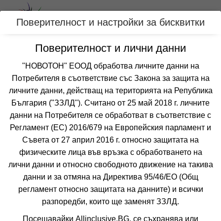
Вход
Поверителност и настройки за бисквитки
Поверителност и лични данни
Категории
"НОВОТОН" ЕООД обработва личните данни на
Хотел АКВАВЮ
Потребителя в съответствие със Закона за защита на
личните данни, действащ на територията на Република
ЗЛАТНИ ПЯСЪЦИ
България ("ЗЗЛД"). Считано от 25 май 2018 г. личните
данни на Потребителя се обработват в съответствие с
Отзиви от клиенти за хотел АКВАВЮ
Регламент (ЕС) 2016/679 на Европейския парламент и
все още няма мнения за този хотел
Съвета от 27 април 2016 г. относно защитата на
физическите лица във връзка с обработването на
лични данни и относно свободното движение на такива
данни и за отмяна на Директива 95/46/EО (Общ
регламент относно защитата на данните) и всички
разпоредби, които ще заменят ЗЗЛД.
❮
❯
Посещавайки Allinclusive.BG, се съхранява или