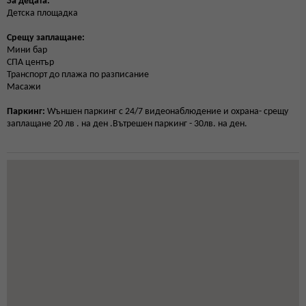
За децата:
Детска площадка
Срещу заплащане:
Мини бар
СПА център
Транспорт до плажа по разписание
Масажи
Паркинг:
Wъншен паркинг с 24/7 видеонаблюдение и охрана- срещу
заплащане 20 лв . на ден .Вътрешен паркинг - 30лв. на ден.