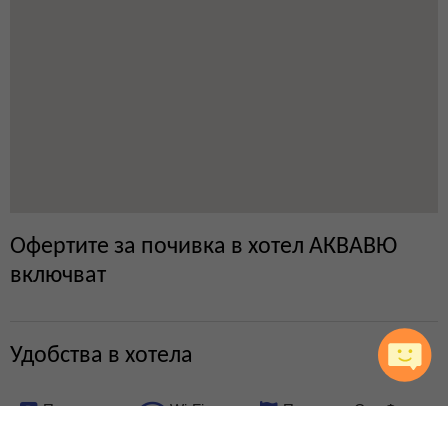
Офертите за почивка в хотел АКВАВЮ
включват
Удобства в хотела
Паркинг
Wi-Fi
Плаж със Син Флаг