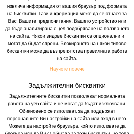
извлича информация от вашия браузър под формата
на бисквитки. Тази информация може да се отнася за
Вас, Вашите предпочитания, Вашето устройство или
да бъде анализирана с цел подобряване на ползването
на сайта. Някои видове бисквитки са опционални и
могат да бъдат спрени. Блокирането на някои типове
бисквитки може да възпрепятства правилната работа
 ВКЛЮЧВАТ
УДОБСТВА В ХОТЕЛА
FAQ ЗА ХОТЕЛА
на сайта.
Цени
Научете повече
Задължителни бисквитки
Транспорт
Собствен
Задължителните бисквитки позволяват нормалната
работа на уеб сайта и не могат да бъдат изключвани.
Период
Обикновено се използват, за да поддържат
13.08.2026
5 нощувки
персоналните Ви настройки на сайта или вход в него.
Можете да настройте браузъра, който използвате да
Настаняване
блокира или да Ви съобщава за тези бисквитки, но това