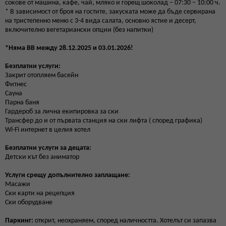
сокове от машина, кафе, чай, мляко и горещ шоколад – 07:30 – 10:00 ч.
* В зависимост от броя на гостите, закуската може да бъде сервирана
на тристепенно меню с 3-4 вида салата, основно ястие и десерт,
включително вегетариански опции (без напитки)
*Няма BB между 28.12.2025 и 03.01.2026!
Безплатни услуги:
Закрит отопляем басейн
Фитнес
Сауна
Парна баня
Гардероб за лична екипировка за ски
Трансфер до и от първата станция на ски лифта ( според графика)
Wi-Fi интернет в целия хотел
Безплатни услуги за децата:
Детски кът без аниматор
Услуги срещу допълнително заплащане:
Масажи
Ски карти на рецепция
Ски оборудване
Паркинг:
открит, неохраняем, според наличността. Хотелът си запазва