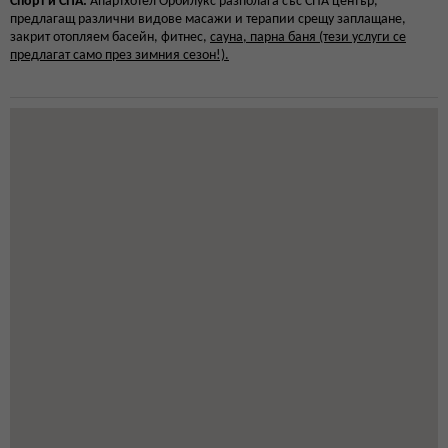
Спорт и СПА:
Апартхотел Орбилукс разполага със СПА център,
предлагащ различни видове масажи и терапии срещу заплащане,
закрит отопляем басейн, фитнес,
сауна, парна баня (тези услуги се
предлагат само през зимния сезон!).