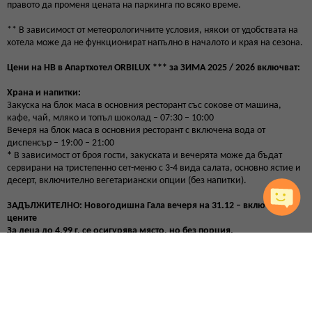
правото да променя цената на паркинга по всяко време.
** В зависимост от метеорологичните условия, някои от удобствата на
хотела може да не функционират напълно в началото и края на сезона.
Цени на HB в Апартхотел ORBILUX *** за ЗИМА 2025 / 2026 включват:
Храна и напитки:
Закуска на блок маса в основния ресторант със сокове от машина,
кафе, чай, мляко и топъл шоколад – 07:30 – 10:00
Вечеря на блок маса в основния ресторант с включена вода от
диспенсър – 19:00 – 21:00
*
В зависимост от броя гости, закуската и вечерята може да бъдат
сервирани на тристепенно сет-меню с 3-4 вида салата, основно ястие и
десерт, включително вегетариански опции (без напитки).
ЗАДЪЛЖИТЕЛНО: Новогодишна Гала вечеря на 31.12 – включена в
цените
За деца до 4.99 г. се осигурява място, но без порция.
Безплатни услуги:
Закрит отопляем басейн
Фитнес
Сауна
Парна баня