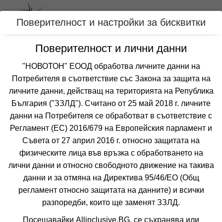
Вход
Поверителност и настройки за бисквитки
Поверителност и лични данни
Категории
"НОВОТОН" ЕООД обработва личните данни на
Хотел ОРБИЛУКС
Потребителя в съответствие със Закона за защита на
личните данни, действащ на територията на Република
БАНСКО
България ("ЗЗЛД"). Считано от 25 май 2018 г. личните
данни на Потребителя се обработват в съответствие с
Отзиви от клиенти за хотел ОРБИЛУКС
Регламент (ЕС) 2016/679 на Европейския парламент и
все още няма мнения за този хотел
Съвета от 27 април 2016 г. относно защитата на
физическите лица във връзка с обработването на
лични данни и относно свободното движение на такива
данни и за отмяна на Директива 95/46/EО (Общ
регламент относно защитата на данните) и всички
разпоредби, които ще заменят ЗЗЛД.
❮
❯
Посещавайки Allinclusive.BG, се съхранява или