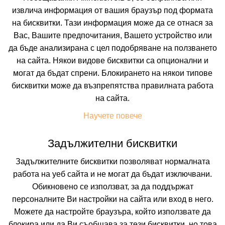
извлича информация от вашия браузър под формата
на бисквитки. Тази информация може да се отнася за
Вас, Вашите предпочитания, Вашето устройство или
да бъде анализирана с цел подобряване на ползването
на сайта. Някои видове бисквитки са опционални и
могат да бъдат спрени. Блокирането на някои типове
бисквитки може да възпрепятства правилната работа
 ВКЛЮЧВАТ
УДОБСТВА В ХОТЕЛА
FAQ ЗА ХОТЕЛА
на сайта.
Цени
Научете повече
Задължителни бисквитки
Транспорт
Собствен
Задължителните бисквитки позволяват нормалната
работа на уеб сайта и не могат да бъдат изключвани.
Период
Обикновено се използват, за да поддържат
11.08.2026
5 нощувки
персоналните Ви настройки на сайта или вход в него.
Можете да настройте браузъра, който използвате да
Настаняване
блокира или да Ви съобщава за тези бисквитки, но това