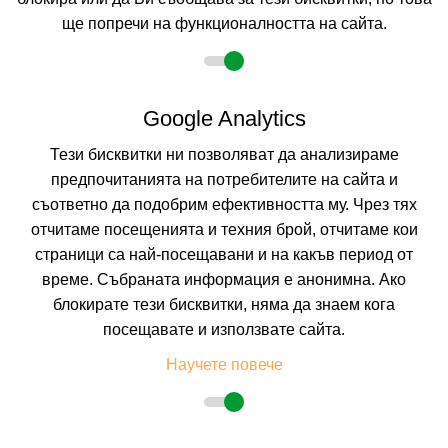
ще попречи на функционалността на сайта.
2 възрастни
Google Analytics
Тези бисквитки ни позволяват да анализираме
Описание
предпочитанията на потребителите на сайта и
съответно да подобрим ефективността му. Чрез тях
Апартхотел
ОРБИЛУКС ***
Банско
отчитаме посещенията и техния брой, отчитаме кои
Курорт:
Банско
страници са най-посещавани и на какъв период от
Местоположение:
Апартхотел Орбилукс се намира на 1,5 км от
време. Събраната информация е анонимна. Ако
центъра на Банско и на 800 м от първата станция на ски лифта, до
която се организира трансфер.
блокирате тези бисквитки, няма да знаем кога
Настаняване:
Построен през 2008 г., Апартхотел Орбилукс е един от
посещавате и използвате сайта.
най-модерните хотели в Банско, предлагащ добри условия за почивка,
семейна ваканция, както и за незабравими ски преживявания.
Научете повече
Хотелът е пететажна сграда, разполага с два асансьора и предлага
настаняване в студиа, апартаменти с една спалня и апартаменти с две
спални. Всички помещения са с централно отопление и разполагат с
безплатен Wi-Fi, LCD кабелна телевизия, сешоар и сейф.