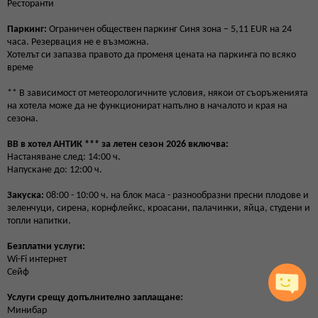
Ресторанти
Паркинг:
Ограничен обществен паркинг Синя зона – 5,11 EUR на 24
часа. Резервация не е възможна.
Хотелът си запазва правото да променя цената на паркинга по всяко
време
** В зависимост от метеорологичните условия, някои от съоръженията
на хотела може да не функционират напълно в началото и края на
сезона.
BB
в хотел АНТИК *** за летен сезон 2026 включва:
Настаняване след: 14:00 ч.
Напускане до: 12:00 ч.
Закуска:
08:00 - 10:00 ч. на блок маса - разнообразни пресни плодове и
зеленчуци, сирена, корнфлейкс, кроасани, палачинки, яйца, студени и
топли напитки.
Безплатни услуги:
Wi-Fi интернет
Сейф
Услуги срещу допълнително заплащане:
Минибар