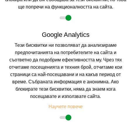
ще попречи на функционалността на сайта.
2 възрастни
Google Analytics
Тези бисквитки ни позволяват да анализираме
Описание
предпочитанията на потребителите на сайта и
съответно да подобрим ефективността му. Чрез тях
Хотел АНТИК *** Балчик
отчитаме посещенията и техния брой, отчитаме кои
Курорт:
Балчик
страници са най-посещавани и на какъв период от
Местоположение:
Хотел Антик е бутиков хотел, разположен на
време. Събраната информация е анонимна. Ако
морския бряг, точно до яхтеното пристанище. Разстоянието до центъра
на Балчик е около 200 метра, а дворецът на румънската кралица
блокирате тези бисквитки, няма да знаем кога
Мария е на 1,3 км.
посещавате и използвате сайта.
Плаж:
Пясъчен, на 250 метра от хотела. Морското дъно е равно с
плавен достъп.
Научете повече
Настаняване:
Хотел Антик разполага с 38 модерно обзаведени
помещения, както и 10 апартамента в съседна сграда – Антик
Апартаменти. Пет-етажната сграда се обслужва от 1 асансьор.
ДВОЙНА СТАЯ 2+1 BEST PRICE:
Приблизителна площ 25 кв.м. Нямат