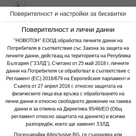
Вход
Поверителност и настройки за бисквитки
Поверителност и лични данни
Категории
"НОВОТОН" ЕООД обработва личните данни на
Хотел АНТИК
Потребителя в съответствие със Закона за защита на
личните данни, действащ на територията на Република
БАЛЧИК
България ("ЗЗЛД"). Считано от 25 май 2018 г. личните
данни на Потребителя се обработват в съответствие с
Отзиви от клиенти за хотел АНТИК
Регламент (ЕС) 2016/679 на Европейския парламент и
все още няма мнения за този хотел
Съвета от 27 април 2016 г. относно защитата на
физическите лица във връзка с обработването на
лични данни и относно свободното движение на такива
данни и за отмяна на Директива 95/46/EО (Общ
регламент относно защитата на данните) и всички
разпоредби, които ще заменят ЗЗЛД.
❮
❯
Посещавайки Allinclusive.BG, се съхранява или