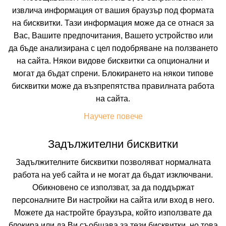
извлича информация от вашия браузър под формата
на бисквитки. Тази информация може да се отнася за
Вас, Вашите предпочитания, Вашето устройство или
да бъде анализирана с цел подобряване на ползването
на сайта. Някои видове бисквитки са опционални и
могат да бъдат спрени. Блокирането на някои типове
бисквитки може да възпрепятства правилната работа
 ВКЛЮЧВАТ
УДОБСТВА В ХОТЕЛА
FAQ ЗА ХОТЕЛА
на сайта.
Цени
Научете повече
Задължителни бисквитки
Транспорт
Собствен
Задължителните бисквитки позволяват нормалната
работа на уеб сайта и не могат да бъдат изключвани.
Период
Обикновено се използват, за да поддържат
10.08.2026
5 нощувки
персоналните Ви настройки на сайта или вход в него.
Можете да настройте браузъра, който използвате да
Настаняване
блокира или да Ви съобщава за тези бисквитки, но това