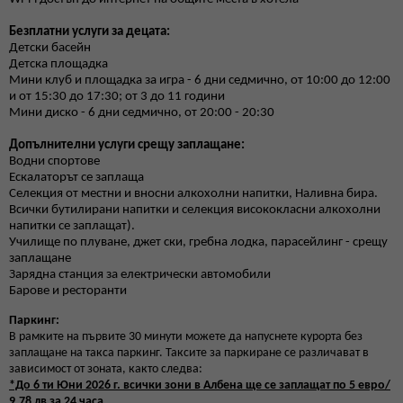
Безплатни услуги за децата:
Детски басейн
Детска площадка
Мини клуб и площадка за игра - 6 дни седмично, от 10:00 до 12:00
и от 15:30 до 17:30; от 3 до 11 години
Мини диско - 6 дни седмично, от 20:00 - 20:30
Допълнителни услуги срещу заплащане:
Водни спортове
Ескалаторът се заплаща
Селекция от местни и вносни алкохолни напитки, Наливна бира.
Всички бутилирани напитки и селекция висококласни алкохолни
напитки се заплащат).
Училище по плуване, джет ски, гребна лодка, парасейлинг - срещу
заплащане
Зарядна станция за електрически автомобили
Барове и ресторанти
Паркинг:
В рамките на първите 30 минути можете да напуснете курорта без
заплащане на такса паркинг. Таксите за паркиране се различават в
зависимост от зоната, както следва:
*До 6 ти Юни 2026 г. всички зони в Албена ще се заплащат по 5 евро/
9,78 лв за 24 часа.