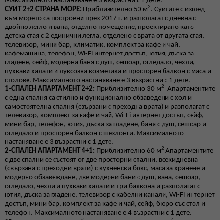
Максималното настаняване е 3 възрастни с 1 дете.
2
СУИТ 2+2 СТРАНА МОРЕ:
Приблизително 50 м
. Суитите с изглед
към морето са построени през 2017 г. и разполагат с дневна с
двойно легло и вана, отделно помещение, проектирано като
детска стая с 2 единични легла, отделено с врата от другата стая,
телевизор, мини бар, климатик, комплект за кафе и чай,
кафемашина, телефон, Wi-Fi интернет достъп, ютия, дъска за
гладене, сейф, модерна баня с душ, сешоар, огледало, чехли,
пухкави халати и луксозна козметика и просторен балкон с маса и
столове. Максималното настаняване е 3 възрастни с 1 дете.
2
1-СПАЛЕН АПАРТАМЕНТ 2+
2
:
Приблизително 30 м
. Апартаментите
с една спалня са стилно и функционално обзаведени с хол и
самостоятелна спалня (свързани с преходна врата) и разполагат с
телевизор, комплект за кафе и чай, Wi-Fi интернет достъп, сейф,
мини бар, телефон, ютия, дъска за гладене, баня с душ, сешоар и
огледало и просторен балкон с шезлонги. Максималното
настаняване е 3 възрастни с 1 дете.
2
2-СПАЛЕН АПАРТАМЕНТ 4+1:
Приблизително 60 м
Апартаментите
с две спални се състоят от две просторни спални, всекидневна
(свързана с преходни врати) с кухненски бокс, маса за хранене и
модерно обзавеждане, две модерни бани с душ, вана, сешоар,
огледало, чехли и пухкави халати и три балкона и разполагат с
ютия, дъска за гладене, телевизор с кабелни канали, Wi-Fi интернет
достъп, мини бар, комплект за кафе и чай, сейф, бюро със стол и
телефон. Максималното настаняване е 4 възрастни с 1 дете.