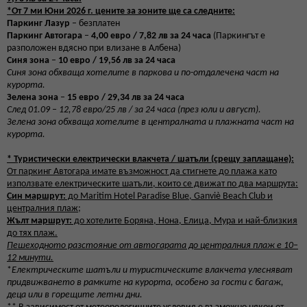
*От 7 ми Юни 2026 г. цените за зоните ще са следните:
Паркинг Лазур
– безплатен
Паркинг Автогара
–
4,00 евро / 7,82 лв за 24 часа
(Паркингът е
разположен вдясно при влизане в Албена)
Синя зона
–
10 евро / 19,56 лв за 24 часа
Синя зона обхваща хотелите в паркова и по-отдалечена част на
курорта.
Зелена зона
–
15 евро / 29,34 лв за 24 часа
След 01.09 – 12,78 евро/25 лв / за 24 часа (през юли и август).
Зелена зона обхваща хотелите в централната и плажната част на
курорта.
*
Туристически електрически влакчета / шатъли (срещу заплащане):
От паркинг Автогара имате възможност да стигнете до плажа като
използвате електрическите шатъли, които се движат по два маршрута:
Син маршрут:
до Maritim Hotel Paradise Bluе, Ganviè Beach Club и
централния плаж;
Жълт маршрут:
до хотелите Боряна, Нона, Елица, Мура и най-близкия
до тях плаж.
Пешеходното разстояние от автогарата до централния плаж е 10–
12 минути.
*
Електрическите шатъли и туристическите влакчета улесняват
придвижването в рамките на курорта, особено за гости с багаж,
деца или в горещите летни дни.