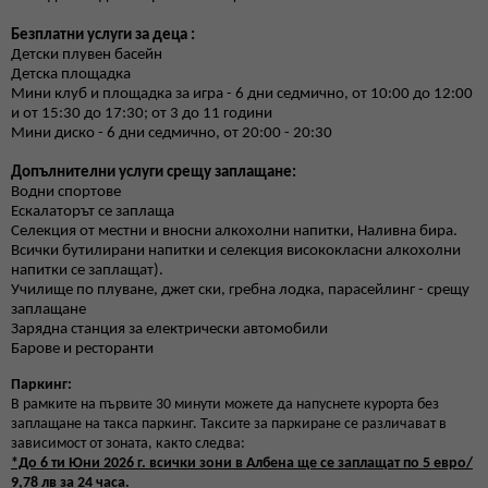
Безплатни услуги за деца :
Детски плувен басейн
Детска площадка
Мини клуб и площадка за игра - 6 дни седмично, от 10:00 до 12:00
и от 15:30 до 17:30; от 3 до 11 години
Мини диско - 6 дни седмично, от 20:00 - 20:30
Допълнителни услуги срещу заплащане:
Водни спортове
Ескалаторът се заплаща
Селекция от местни и вносни алкохолни напитки, Наливна бира.
Всички бутилирани напитки и селекция висококласни алкохолни
напитки се заплащат).
Училище по плуване, джет ски, гребна лодка, парасейлинг - срещу
заплащане
Зарядна станция за електрически автомобили
Барове и ресторанти
Паркинг:
В рамките на първите 30 минути можете да напуснете курорта без
заплащане на такса паркинг. Таксите за паркиране се различават в
зависимост от зоната, както следва:
*До 6 ти Юни 2026 г. всички зони в Албена ще се заплащат по 5 евро/
9,78 лв за 24 часа.