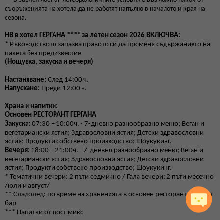
** В зависимост от метеорологичните условия е възможно някои от
съоръженията на хотела да не работят напълно в началото и края на
сезона.
HB
в хотел ГЕРГАНА **** за летен сезон 2026
ВКЛЮЧВА:
* Ръководството запазва правото си да променя съдържанието на
пакета без предизвестие.
(Нощувка,
закуска
и вечеря)
Настаняване:
След 14:00 ч.
Напускане:
Преди 12:00 ч.
Храна и напитки:
Основен РЕСТОРАНТ ГЕРГАНА
Закуска:
07:30 – 10:00ч. - 7-дневно разнообразно меню; Веган и
вегетариански ястия; Здравословни ястия; Детски здравословни
ястия; Продукти собствено производство; Шоукукинг.
Вечеря:
18:00 – 21:00ч. - 7-дневно разнообразно меню; Веган и
вегетариански ястия; Здравословни ястия; Детски здравословни
ястия; Продукти собствено производство; Шоукукинг.
* Тематични вечери: 2 пъти седмично / Гала вечери: 2 пъти месечно
/юли и август/
** Сладолед: по време на храненията в основен ресторант; на снек
бар
*** Напитки от пост микс