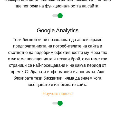
ще попречи на функционалността на сайта.
Настаняване
2 възрастни
Google Analytics
Тези бисквитки ни позволяват да анализираме
предпочитанията на потребителите на сайта и
Описание
съответно да подобрим ефективността му. Чрез тях
отчитаме посещенията и техния брой, отчитаме кои
Хотел
ГЕРГАНА ****
Албена
страници са най-посещавани и на какъв период от
време. Събраната информация е анонимна. Ако
Курорт:
Албена
Местоположение:
Хотел "Гергана" е разположен на брега на
блокирате тези бисквитки, няма да знаем кога
морето, на километър и половина от центъра на курорта и е
посещавате и използвате сайта.
заобиколен от красивата зеленина на резервата Балтата, и
впечатлява с терасовидната си архитектура и с комбинацията от
Научете повече
плаж, море и гора.
Плаж:
Пясъчен, пред хотела. Насладете се на най-красивия и чист
плаж на българското Черноморие, носител на наградата "Син
флаг". Морското дъно е равно, с плавен достъп.
Настаняване:
10-етажният хотел Гергана е реновиран през 2008 г.,