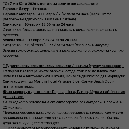
*От 7 ми Юни 2026 г. цените за зоните ще са следните:
Паркинг Лазур
– безплатен
Паркинг Автогара
–
4,00 евро / 7,82 лв за 24 часа
(Паркингът е
разположен вдясно при влизане в Албена)
Синя зона
–
10 евро / 19,56 лв за 24 часа
Синя зона обхваща хотелите в паркова и по-отдалечена част на
курорта.
Зелена зона
–
15 евро / 29,34 лв за 24 часа
След 01.09 – 12,78 евро/25 лв / за 24 часа (през юли и август).
Зелена зона обхваща хотелите в централната и плажната част на
курорта.
*
Туристически електрически влакчета / шатъли (срещу заплащане):
От паркинг Автогара имате възможност да стигнете до плажа като
използвате електрическите шатъли, които се движат по два маршрута:
Син маршрут:
до Maritim Hotel Paradise Bluе, Ganviè Beach Club и
централния плаж;
Жълт маршрут:
до хотелите Боряна, Нона, Елица, Мура и най-близкия
до тях плаж.
Пешеходното разстояние от автогарата до централния плаж е 10–
12 минути.
*
Електрическите шатъли и туристическите влакчета улесняват
придвижването в рамките на курорта, особено за гости с багаж,
деца или в горещите летни дни.
** В зависимост от метеорологичните условия е възможно някои от