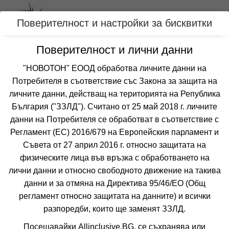
Вход
Поверителност и настройки за бисквитки
Поверителност и лични данни
Категории
"НОВОТОН" ЕООД обработва личните данни на
Хотел ГЕРГАНА
Потребителя в съответствие със Закона за защита на
личните данни, действащ на територията на Република
АЛБЕНА
България ("ЗЗЛД"). Считано от 25 май 2018 г. личните
данни на Потребителя се обработват в съответствие с
Отзиви от клиенти за хотел ГЕРГАНА
10.0
Регламент (ЕС) 2016/679 на Европейския парламент и
от 3 отзива
Съвета от 27 април 2016 г. относно защитата на
физическите лица във връзка с обработването на
лични данни и относно свободното движение на такива
данни и за отмяна на Директива 95/46/EО (Общ
регламент относно защитата на данните) и всички
разпоредби, които ще заменят ЗЗЛД.
Посещавайки Allinclusive.BG, се съхранява или