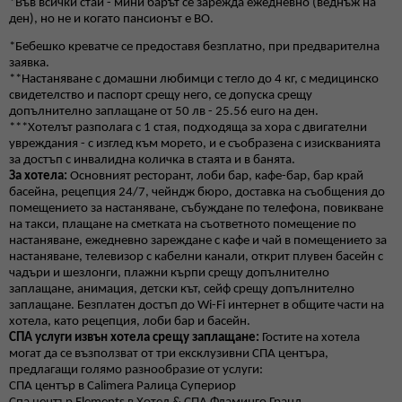
*Във всички стаи - мини барът се зарежда ежедневно (веднъж на
ден), но не и когато пансионът е
BO.
*Бебешко креватче се предоставя безплатно, при предварителна
заявка.
**Настаняване с домашни любимци с тегло до 4 кг, с медицинско
свидетелство и паспорт срещу него, се допуска срещу
допълнително заплащане от 50 лв - 25.56 euro на ден.
***Хотелът разполага с 1 стая, подходяща за хора с двигателни
увреждания - с изглед към морето, и е съобразена с изискванията
за достъп с инвалидна количка в стаята и в банята.
За хотела:
Основният ресторант, лоби бар, кафе-бар, бар край
басейна, рецепция 24/7, чейндж бюро, доставка на съобщения до
помещението за настаняване, събуждане по телефона, повикване
на такси, плащане на сметката на съответното помещение по
настаняване, ежедневно зареждане с кафе и чай в помещението за
настаняване, телевизор с кабелни канали, открит плувен басейн с
чадъри и шезлонги, плажни кърпи срещу допълнително
заплащане, анимация, детски кът, сейф срещу допълнително
заплащане. Безплатен достъп до Wi-Fi интернет в общите части на
хотела, като рецепция, лоби бар и басейн.
СПА услуги извън хотела срещу заплащане:
Гостите на хотела
могат да се възползват от три ексклузивни СПА центъра,
предлагащи голямо разнообразие от услуги:
СПА център в Calimera Ралица Супериор