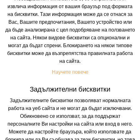
❮
❯
извлича информация от вашия браузър под формата
на бисквитки. Тази информация може да се отнася за
Вас, Вашите предпочитания, Вашето устройство или
да бъде анализирана с цел подобряване на ползването
на сайта. Някои видове бисквитки са опционални и
могат да бъдат спрени. Блокирането на някои типове
бисквитки може да възпрепятства правилната работа
на сайта.
 ВКЛЮЧВАТ
УДОБСТВА В ХОТЕЛА
FAQ ЗА ХОТЕЛА
Научете повече
Цени
Задължителни бисквитки
Транспорт
Задължителните бисквитки позволяват нормалната
работа на уеб сайта и не могат да бъдат изключвани.
Собствен
Обикновено се използват, за да поддържат
персоналните Ви настройки на сайта или вход в него.
Период
Можете да настройте браузъра, който използвате да
09.08.2026
5 нощувки
блокира или да Ви съобщава за тези бисквитки, но това