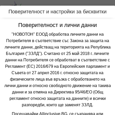
Вход
Поверителност и настройки за бисквитки
Поверителност и лични данни
Категории
"НОВОТОН" ЕООД обработва личните данни на
Хотел ДЖУЛИЯ
Потребителя в съответствие със Закона за защита на
личните данни, действащ на територията на Република
СВЕТИ ВЛАС
България ("ЗЗЛД"). Считано от 25 май 2018 г. личните
данни на Потребителя се обработват в съответствие с
Отзиви от клиенти за хотел ДЖУЛИЯ
Регламент (ЕС) 2016/679 на Европейския парламент и
все още няма мнения за този хотел
Съвета от 27 април 2016 г. относно защитата на
❮
❯
физическите лица във връзка с обработването на
лични данни и относно свободното движение на такива
 ВКЛЮЧВАТ
УДОБСТВА В ХОТЕЛА
FAQ ЗА ХОТЕЛА
данни и за отмяна на Директива 95/46/EО (Общ
регламент относно защитата на данните) и всички
Цени
разпоредби, които ще заменят ЗЗЛД.
Посещавайки Allinclusive.BG, се съхранява или