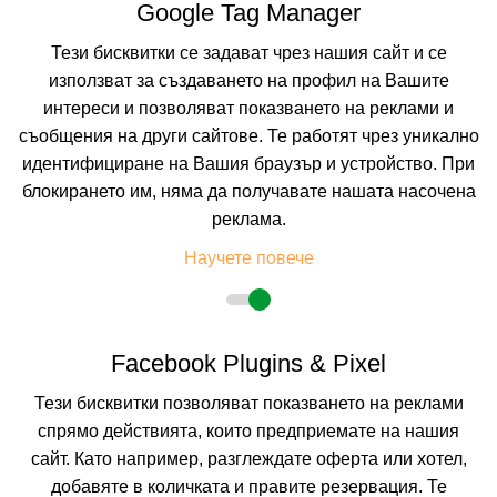
Google Tag Manager
неравностойно положение
За хотела:
На разположение на гостите на Хотел Джулия са уютен
Тези бисквитки се задават чрез нашия сайт и се
ресторант с тераса, лоби бар, открит плувен басейн с джакузи,
шезлонги и чадъри, паркинг, Wi-Fi интернет достъп, зала за билярд и
използват за създаването на профил на Вашите
мини футбол. За най-малките гости, хотелът предлага детски басейн,
интереси и позволяват показването на реклами и
детски кът, люлки и пързалки.
съобщения на други сайтове. Те работят чрез уникално
идентифициране на Вашия браузър и устройство. При
блокирането им, няма да получавате нашата насочена
реклама.
Научете повече
Facebook Plugins & Pixel
Тези бисквитки позволяват показването на реклами
спрямо действията, които предприемате на нашия
сайт. Като например, разглеждате оферта или хотел,
добавяте в количката и правите резервация. Те