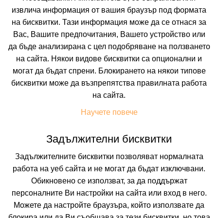
Транспорт
извлича информация от вашия браузър под формата
на бисквитки. Тази информация може да се отнася за
Собствен
Вас, Вашите предпочитания, Вашето устройство или
Период
да бъде анализирана с цел подобряване на ползването
на сайта. Някои видове бисквитки са опционални и
12.08.2026
5 нощувки
могат да бъдат спрени. Блокирането на някои типове
Настаняване
бисквитки може да възпрепятства правилната работа
на сайта.
2 възрастни
Научете повече
Задължителни бисквитки
Задължителните бисквитки позволяват нормалната
Описание
работа на уеб сайта и не могат да бъдат изключвани.
Обикновено се използват, за да поддържат
Хотел
ДЖУЛИЯ
*** Свети Влас
персоналните Ви настройки на сайта или вход в него.
Можете да настройте браузъра, който използвате да
Курорт:
Свети Влас
Местоположение:
Хотел Джулия се намира в самото начало на Свети
блокира или да Ви съобщава за тези бисквитки, но това