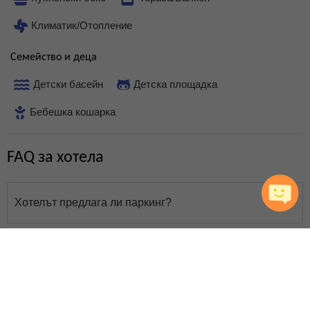
Климатик/Отопление
Семейство и деца
Детски басейн
Детска площадка
Бебешка кошарка
FAQ за хотела
Хотелът предлага ли паркинг?
Предлага ли хотелът интернет?
Какви детски услуги се предлагат?