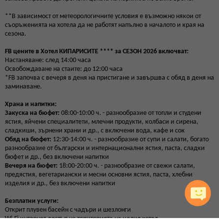
**В зависимост от метеорологичните условия е възможно някои от
съоръженията на хотела да не работят напълно в началото и края на
сезона.
FB цените в Хотел КИПАРИСИТЕ **** за СЕЗОН 2026 включват:
Настаняване: след 14:00 часа
Освобождаване на стаите: до 12:00 часа
*FB започва с вечеря в деня на пристигане и завършва с обяд в деня на
заминаване.
Храна и напитки:
Закуска на бюфет:
08:00-10:00 ч. - разнообразие от топли и студени
ястия, яйчени специалитети, млечни продукти, колбаси и сирена,
сладкиши, зърнени храни и др., с включени вода, кафе и сок
Обяд на бюфет:
12:30-14:00 ч. - разнообразие от супи и салати, богато
разнообразие от български и интернационални ястия, паста, сладки
бюфет и др., без включени напитки
Вечеря на бюфет:
18:00-20:00 ч. - разнообразие от свежи салати,
предястия, вегетариански и месни основни ястия, паста, хлебни
изделия и др., без включени напитки
Безплатни услуги:
Открит плувен басейн с чадъри и шезлонги
Wi-Fi интернет достъп на територията на целия хотел