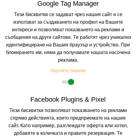
Google Tag Manager
хладилник, телефон, кът за сядане с малка масичка и нощни
шкафчета. Максимално настаняване на 2 възрастни с 2 деца или 3
Тези бисквитки се задават чрез нашия сайт и се
възрастни.
*Не се допуска настаняване на бебе над максималния капацитет на
използват за създаването на профил на Вашите
помещенията.
интереси и позволяват показването на реклами и
съобщения на други сайтове. Те работят чрез уникално
Бебешка кошарка - срещу допълнително заплащане от 4 евро/7,82 лв./
ден.
идентифициране на Вашия браузър и устройство. При
Не се допуска настаняване с домашни любимци.
блокирането им, няма да получавате нашата насочена
Хотелът разполага с една стая, пригодена за настаняване на хора с
двигателни увреждания.
реклама.
За хотела:
На разположение на гостите са ресторант с капацитет от 90
места на закрито и на 70 места в лятната градина, лоби бар, бар край
Научете повече
басейна, бюро за обмяна на валута, сейф на рецепция, Wi-Fi интернет
достъп на територията на целия хотел и мини маркет.
Спорт и СПА:
СПА съоръженията на Хотел Кипарисите са открит плувен
басейн с детска секция и чадъри и шезлонги, сауна и фитнес.
Facebook Plugins & Pixel
Тези бисквитки позволяват показването на реклами
спрямо действията, които предприемате на нашия
сайт. Като например, разглеждате оферта или хотел,
добавяте в количката и правите резервация. Те