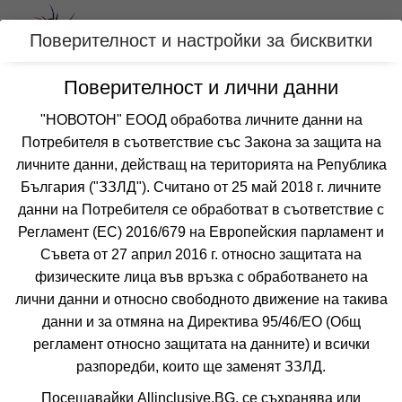
Вход
Поверителност и настройки за бисквитки
Поверителност и лични данни
Категории
"НОВОТОН" ЕООД обработва личните данни на
Хотел КИПАРИСИТЕ
Потребителя в съответствие със Закона за защита на
личните данни, действащ на територията на Република
СЛЪНЧЕВ БРЯГ
България ("ЗЗЛД"). Считано от 25 май 2018 г. личните
данни на Потребителя се обработват в съответствие с
Отзиви от клиенти за хотел КИПАРИСИТЕ
Регламент (ЕС) 2016/679 на Европейския парламент и
все още няма мнения за този хотел
Съвета от 27 април 2016 г. относно защитата на
физическите лица във връзка с обработването на
лични данни и относно свободното движение на такива
данни и за отмяна на Директива 95/46/EО (Общ
регламент относно защитата на данните) и всички
разпоредби, които ще заменят ЗЗЛД.
❮
❯
Посещавайки Allinclusive.BG, се съхранява или