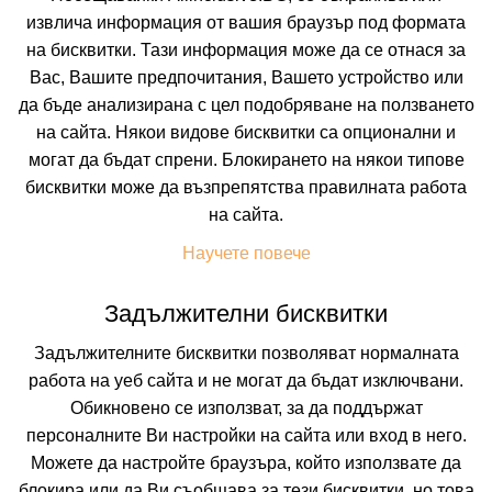
извлича информация от вашия браузър под формата
на бисквитки. Тази информация може да се отнася за
Вас, Вашите предпочитания, Вашето устройство или
да бъде анализирана с цел подобряване на ползването
на сайта. Някои видове бисквитки са опционални и
могат да бъдат спрени. Блокирането на някои типове
бисквитки може да възпрепятства правилната работа
 ВКЛЮЧВАТ
УДОБСТВА В ХОТЕЛА
FAQ ЗА ХОТЕЛА
на сайта.
Цени
Научете повече
Задължителни бисквитки
Транспорт
Собствен
Задължителните бисквитки позволяват нормалната
работа на уеб сайта и не могат да бъдат изключвани.
Период
Обикновено се използват, за да поддържат
10.08.2026
5 нощувки
персоналните Ви настройки на сайта или вход в него.
Можете да настройте браузъра, който използвате да
Настаняване
блокира или да Ви съобщава за тези бисквитки, но това