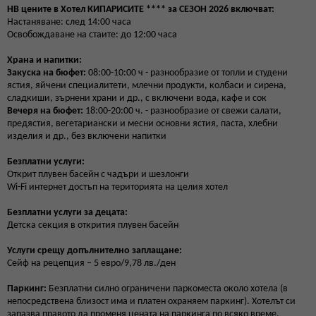
HB цените в Хотел КИПАРИСИТЕ **** за СЕЗОН 2026 включват:
Настаняване: след 14:00 часа
Освобождаване на стаите: до 12:00 часа
Храна и напитки:
Закуска на бюфет:
08:00-10:00 ч - разнообразие от топли и студени
ястия, яйчени специалитети, млечни продукти, колбаси и сирена,
сладкиши, зърнени храни и др., с включени вода, кафе и сок
Вечеря на бюфет:
18:00-20:00 ч. - разнообразие от свежи салати,
предястия, вегетариански и месни основни ястия, паста, хлебни
изделия и др., без включени напитки
Безплатни услуги:
Открит плувен басейн с чадъри и шезлонги
Wi-Fi интернет достъп на територията на целия хотел
Безплатни услуги за децата:
Детска секция в открития плувен басейн
Услуги срещу допълнително заплащане:
Сейф на рецепция – 5 евро/9,78 лв./ден
Паркинг:
Безплатни силно ограничени паркоместа около хотела (в
непосредствена близост има и платен охраняем паркинг). Хотелът си
запазва правото да променя цената на паркинга по всяко време.