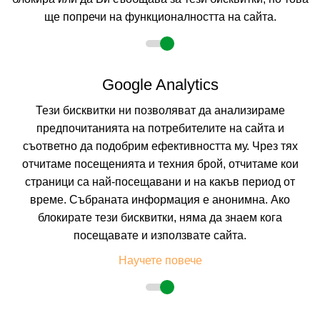
ще попречи на функционалността на сайта.
2 възрастни
Google Analytics
Тези бисквитки ни позволяват да анализираме
Описание
предпочитанията на потребителите на сайта и
съответно да подобрим ефективността му. Чрез тях
Хотел КИПАРИСИТЕ ****, Слънчев Бряг
отчитаме посещенията и техния брой, отчитаме кои
Курорт:
Слънчев Бряг
страници са най-посещавани и на какъв период от
Местоположение:
Хотел Кипарисите е разположен във вилна зона
време. Събраната информация е анонимна. Ако
Зора, в северната част на к.к. Слънчев Бряг, на 3 км. от центъра на
курорта и на 8 километра от Несебър.
блокирате тези бисквитки, няма да знаем кога
Плаж:
Пясъчен, на 80 метра от хотела. Влизането в морето е плавно.
посещавате и използвате сайта.
Настаняване:
Шестетажният Хотел Кипарисите разполага с един
партерен и пет хотелски етажа, обслужва от един асансьор и предлага
Научете повече
настаняване в 76 двойни стаи.
ДВОЙНА СТАЯ 2+1/2+2:
Приблизителна площ от 20 кв.м. Двойните стаи
разполагат с две единични легла, две разтегателни легла тип фотьойл,
балкон, гардероб, тоалетка с телевизор със сателитни канали,