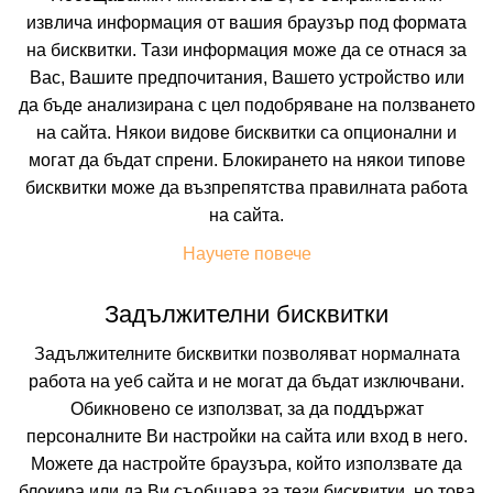
Транспорт
извлича информация от вашия браузър под формата
на бисквитки. Тази информация може да се отнася за
Собствен
Вас, Вашите предпочитания, Вашето устройство или
Период
да бъде анализирана с цел подобряване на ползването
на сайта. Някои видове бисквитки са опционални и
13.08.2026
5 нощувки
могат да бъдат спрени. Блокирането на някои типове
Настаняване
бисквитки може да възпрепятства правилната работа
на сайта.
2 възрастни
Научете повече
Задължителни бисквитки
Задължителните бисквитки позволяват нормалната
Описание
работа на уеб сайта и не могат да бъдат изключвани.
Обикновено се използват, за да поддържат
персоналните Ви настройки на сайта или вход в него.
Можете да настройте браузъра, който използвате да
блокира или да Ви съобщава за тези бисквитки, но това