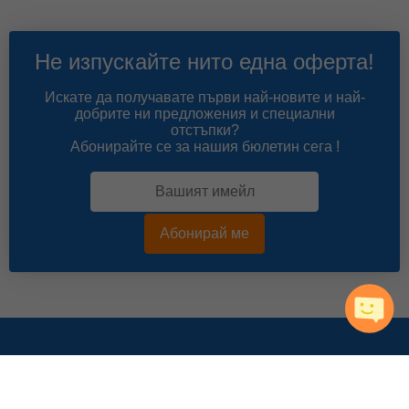
Не изпускайте нито една оферта!
Искате да получавате първи най-новите и най-
добрите ни предложения и специални
отстъпки?
Абонирайте се за нашия бюлетин сега !
Абонирай ме