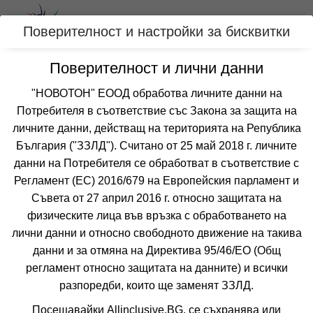
Вход
Поверителност и настройки за бисквитки
Поверителност и лични данни
Категории
"НОВОТОН" ЕООД обработва личните данни на
Хотел ДИОНИС
Потребителя в съответствие със Закона за защита на
личните данни, действащ на територията на Република
ВАРНА
България ("ЗЗЛД"). Считано от 25 май 2018 г. личните
данни на Потребителя се обработват в съответствие с
Отзиви от клиенти за хотел ДИОНИС
Регламент (ЕС) 2016/679 на Европейския парламент и
все още няма мнения за този хотел
Съвета от 27 април 2016 г. относно защитата на
❮
❯
физическите лица във връзка с обработването на
лични данни и относно свободното движение на такива
НИ
ОПИСАНИЕ
ЦЕНИТЕ ВКЛЮЧВАТ
УДОБСТВА В ХОТ
данни и за отмяна на Директива 95/46/EО (Общ
регламент относно защитата на данните) и всички
Цени
разпоредби, които ще заменят ЗЗЛД.
Посещавайки Allinclusive.BG, се съхранява или