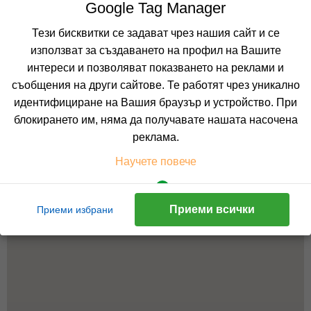
Google Tag Manager
Тези бисквитки се задават чрез нашия сайт и се
използват за създаването на профил на Вашите
интереси и позволяват показването на реклами и
съобщения на други сайтове. Те работят чрез уникално
идентифициране на Вашия браузър и устройство. При
блокирането им, няма да получавате нашата насочена
реклама.
Научете повече
Приеми всички
Приеми избрани
Facebook Plugins & Pixel
Тези бисквитки позволяват показването на реклами
спрямо действията, които предприемате на нашия
сайт. Като например, разглеждате оферта или хотел,
добавяте в количката и правите резервация. Те