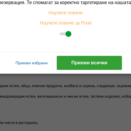
резервация. Те спомагат за коректно таргетиране на нашата
яма тераса и лоби бар във фоайето на хотела, в непосредствена близост до
безалкохолни и топли напитки.
Научете повече
ентър, оборудван със сауна, парна баня и джакузи. Капацитетът на съоръ
ски и антицелулитен масажи, рефлексотерапия или ароматерапия (при
Научете повече за Pixel
ВСКА включват
:
Приеми всички
Приеми избрани
тудени ястия, яйца, млечни продукти, колбаси и сирена, сладкиши, зърнени
 международни ястия, вегетариански и месни ястия, тестени изделия, избор
ли място в ресторанта.