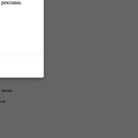
 реклама.
женията
 храни,
 от