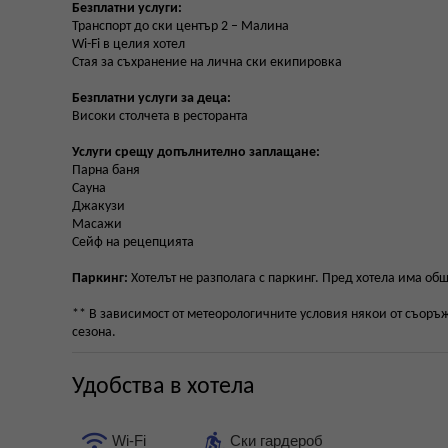
Безплатни услуги:
Транспорт до ски център 2 – Малина
Wi-Fi в целия хотел
Стая за съхранение на лична ски екипировка
Безплатни услуги за деца:
Високи столчета в ресторанта
Услуги срещу допълнително заплащане:
Парна баня
Сауна
Джакузи
Масажи
Сейф на рецепцията
Паркинг:
Хотелът не разполага с паркинг. Пред хотела има общ
** В зависимост от метеорологичните условия някои от съоръж
сезона.
Удобства в хотела
Wi-Fi
Ски гардероб