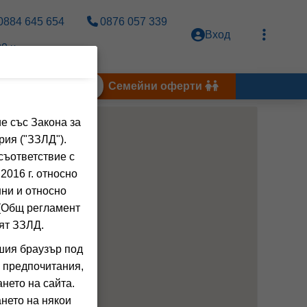
0884 645 654
0876 057 339
Вход
0 ч.
Тунис 2026
Семейни оферти
е със Закона за
рия ("ЗЗЛД").
съответствие с
2016 г. относно
нни и относно
 (Общ регламент
ят ЗЗЛД.
шия браузър под
 предпочитания,
нето на сайта.
нето на някои