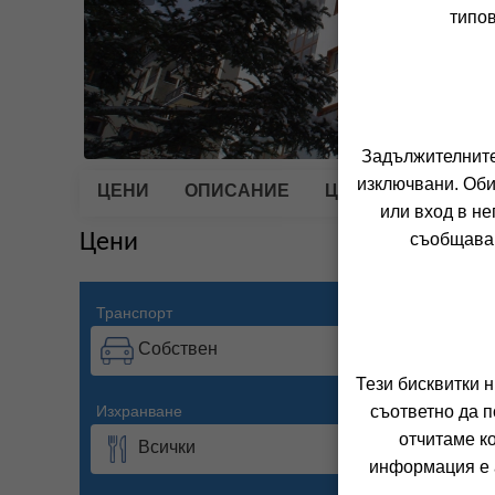
типов
Задължителните 
изключвани. Оби
ЦЕНИ
ОПИСАНИЕ
ЦЕНИТЕ ВКЛЮЧВА
или вход в не
Цени
съобщава 
Транспорт
Период
Собствен
11.0
Тези бисквитки 
Изхранване
Настанява
съответно да п
отчитаме к
Всички
2 въ
информация е а