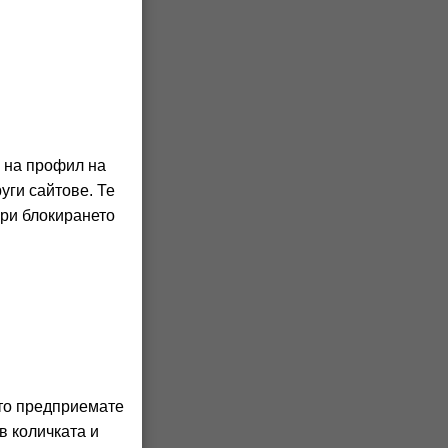
 2 км от
о на профил на
уги сайтове. Те
асансьор
ние.
При блокирането
 има
зия,
астни и
н,
та.
ито предприемате
аняване
в количката и