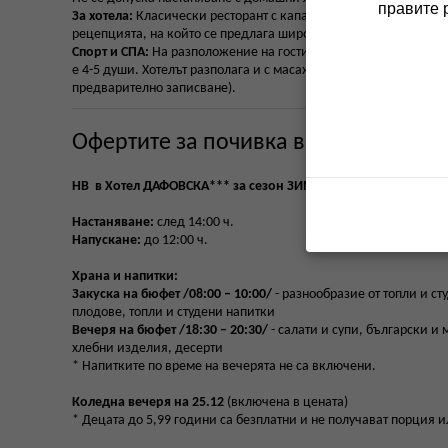
правите 
За хотела:
Класически ресторант с капацитет от 55 места и гол
рецепцията, на който се предлага широка гама от алкохолни, 
Спорт и СПА:
На разположение на гостите е възстановителен ц
е 4-5 души. Хотелът разполага и с масажно студио с класиче
предварително записване).
Офертите за почивка в хотел ДАФО
HB в Хотел ДАФОВСКА*** за сезон ЗИМА 2025/2026 включват
Настаняване:
след 14:00 ч.
Напускане:
до 12:00 ч.
Храна и напитки:
Закуска на бюфет /08:00 – 10:00/
- разнообразие от топли и с
плодове, топли и студени напитки
Вечеря на бюфет /18:30 – 20:30/
- салати и супи, български и
хлебни изделия, десерти
* Напитките по време на вечерята не са включени.
Коледна вечеря на 25.12
(включена в цената)
* Децата до 5,99 години са безплатни и не получават порция и