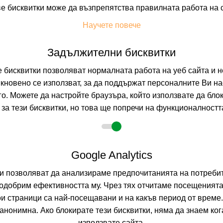
е бисквитки може да възпрепятства правилната работа на 
Научете повече
+ 17 снимки
Задължителни бисквитки
бисквитки позволяват нормалната работа на уеб сайта и н
кновено се използват, за да поддържат персоналните Ви на
Т
УДОБСТВА В ХОТЕЛА
FAQ ЗА ХОТЕЛА
го. Можете да настройте браузъра, който използвате да бло
за тези бисквитки, но това ще попречи на функционалността
Google Analytics
8.2026
5 нощувки
ни позволяват да анализираме предпочитанията на потребит
не
одобрим ефективността му. Чрез тях отчитаме посещенията
ои страници са най-посещавани и на какъв период от време
зрастни
нонимна. Ако блокирате тези бисквитки, няма да знаем ко
използвате сайта.