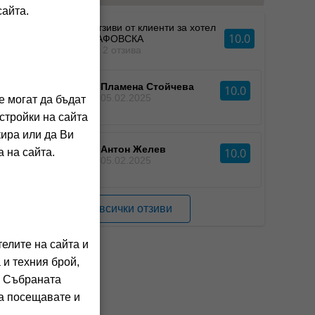
сайта.
Отзиви от клиенти за хотел
10.0
ДАФОВСКА
от 2 отзива
Пламена Стойчева
10.0
ПС
05.02.2025
е могат да бъдат
стройки на сайта
кира или да Ви
Антон Желев
10.0
 на сайта.
АЖ
05.02.2025
Виж всички отзиви
елите на сайта и
 и техния брой,
. Събраната
га посещавате и