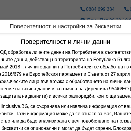
0884 699 334
Пон.- Пет. 09.30-18.0
Поверителност и настройки за бисквитки
Дестинации
По вид транспорт
Поверителност и лични данни
 обработва личните данни на Потребителя в съответстви
чните данни, действащ на територията на Република Бълга
 май 2018 г. личните данни на Потребителя се обработват в 
 2016/679 на Европейския парламент и Съвета от 27 април 
физическите лица във връзка с обработването на лични да
жение на такива данни и за отмяна на Директива 95/46/EО
 защитата на данните) и всички разпоредби, които ще замен
linclusive.BG, се съхранява или извлича информация от ва
квитки. Тази информация може да се отнася за Вас, Вашите
❯
ство или да бъде анализирана с цел подобряване на ползва
 бисквитки са опционални и могат да бъдат спрени. Блокира