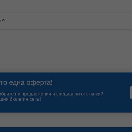
те?
то една оферта!
добрите ни предложения и специални отстъпки?
шия бюлетин сега !