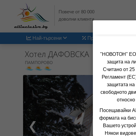
Повече от 80 000
доволни клиенти
Най-търсени
Промоции
Хотел ДАФОВСКА
"НОВОТОН" ЕООД
защита на ли
ПАМПОРОВО
Считано от 25
Регламент (ЕС)
защитата на 
свободното дви
относно
Посещавайки Al
формата на бис
❮
Вашето устрой
Някои видове