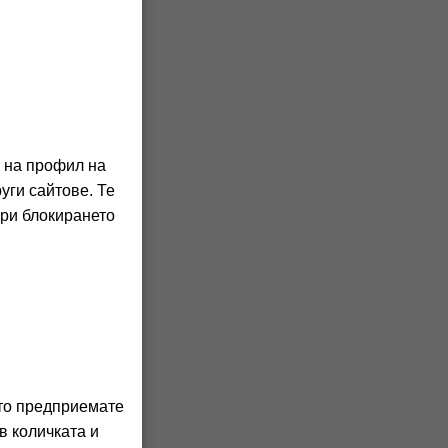
о на профил на
уги сайтове. Те
нсьор.
При блокирането
ня с душ
малното
а
лна
ито предприемате
лна
в количката и