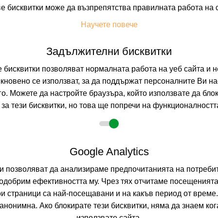
е бисквитки може да възпрепятства правилната работа на 
Научете повече
+ 7 снимки
Задължителни бисквитки
бисквитки позволяват нормалната работа на уеб сайта и н
кновено се използват, за да поддържат персоналните Ви на
Т
УДОБСТВА В ХОТЕЛА
FAQ ЗА ХОТЕЛА
го. Можете да настройте браузъра, който използвате да бло
за тези бисквитки, но това ще попречи на функционалността
Google Analytics
8.2026
5 нощувки
ни позволяват да анализираме предпочитанията на потребит
не
одобрим ефективността му. Чрез тях отчитаме посещенията
ои страници са най-посещавани и на какъв период от време
зрастни
нонимна. Ако блокирате тези бисквитки, няма да знаем ко
използвате сайта.