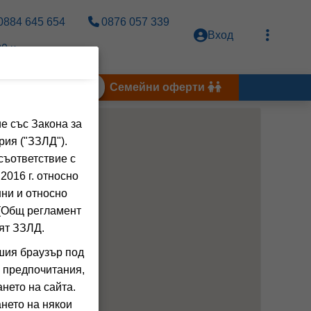
0884 645 654
0876 057 339
Вход
0 ч.
Тунис 2026
Семейни оферти
е със Закона за
рия ("ЗЗЛД").
съответствие с
2016 г. относно
нни и относно
 (Общ регламент
ят ЗЗЛД.
шия браузър под
 предпочитания,
нето на сайта.
нето на някои