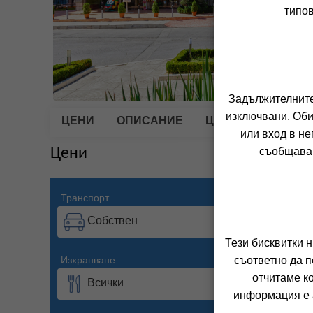
типов
Задължителните 
изключвани. Оби
ЦЕНИ
ОПИСАНИЕ
ЦЕНИТЕ ВКЛЮЧВА
или вход в не
Цени
съобщава 
Транспорт
Период
Собствен
11.0
Тези бисквитки 
Изхранване
Настанява
съответно да п
отчитаме к
Всички
2 въ
информация е а