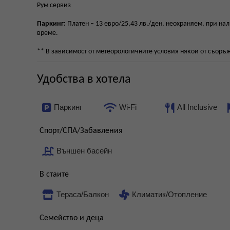
Рум сервиз
Паркинг:
Платен – 13 евро/25,43 лв./ден, неохраняем, при нал
време.
** В зависимост от метеорологичните условия някои от съоръж
Удобства в хотела
Паркинг
Wi-Fi
All Inclusive
Спорт/СПА/Забавления
Външен басейн
В стаите
Тераса/Балкон
Климатик/Отопление
Семейство и деца