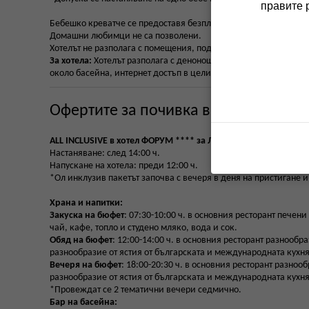
правите 
Бебешко креватче се предоставя безплатно при поискване.
Домашни любимци не са позволени.
Хотелът не разполага с помещения, подходящи за хора с двиг
За хотела:
Хотелът разполага с денонощна рецепция, основен ре
около басейна, интернет достъп в целия хотел.
Офертите за почивка в хотел ФОРУ
ALL INCLUSIVE в хотел ФОРУМ **** за Летен сезон 2026 г. ВК
Настаняване: след 14:00 ч.
Напускане на хотела: преди 12:00 ч.
*Ол инклузив пакетът започва с вечеря в деня на пристигане и
Храна и напитки:
Закуска на бюфет
: 07:30-10:00 ч. в основния ресторант печен
чай, кафе, топло и студено мляко, вода и сок.
Обяд на бюфет
: 12:00-14:00 ч. в основния ресторант разнообр
разнообразие от ястия от българската и международната кухня
Вечеря на бюфет
: 18:00-20:30 ч. в основния ресторант разноо
разнообразие от ястия от българската и международната кухня
*Провеждат се 2 тематични вечери седмично.
Бар на басейна: