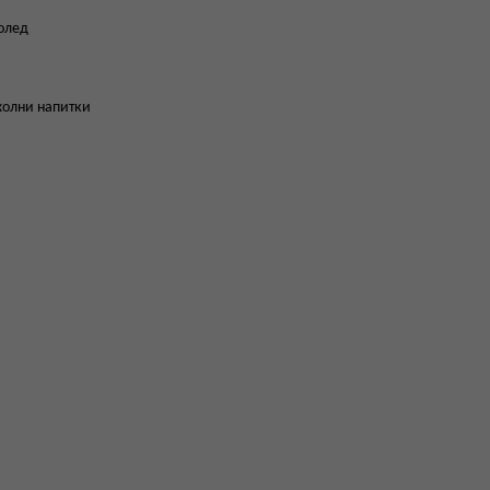
долед
охолни напитки