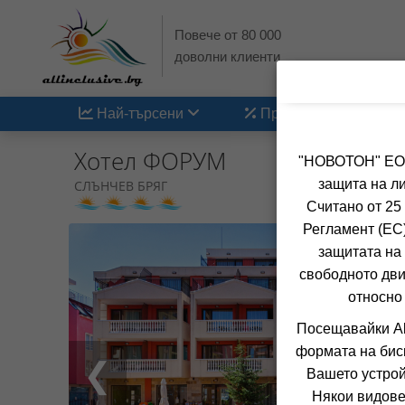
Повече от 80 000
доволни клиенти
Най-търсени
Промоции
Хотел ФОРУМ
"НОВОТОН" ЕООД
защита на ли
СЛЪНЧЕВ БРЯГ
Считано от 25
Регламент (ЕС)
защитата на 
свободното дви
относно
Посещавайки Al
формата на бис
❮
Вашето устрой
Някои видове