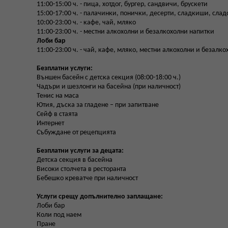
11:00-15:00 ч. - пица, хотдог, бургер, сандвичи, брускети
15:00-17:00 ч. - палачинки, понички, десерти, сладкиши, сла
10:00-23:00 ч. - кафе, чай, мляко
11:00-23:00 ч. - местни алкохолни и безалкохолни напитки
Лоби бар
11:00-23:00 ч. - чай, кафе, мляко, местни алкохолни и безалк
Безплатни услуги:
Външен басейн с детска секция (08:00-18:00 ч.)
Чадъри и шезлонги на басейна (при наличност)
Тенис на маса
Ютия, дъска за гладене – при запитване
Сейф в стаята
Интернет
Събуждане от рецепцията
Безплатни услуги за децата:
Детска секция в басейна
Високи столчета в ресторанта
Бебешко креватче при наличност
Услуги срещу допълнително заплащане:
Лоби бар
Коли под наем
Пране