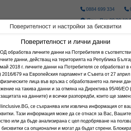
0884 699 334
Пон.- Пет. 09.30-18.0
Поверителност и настройки за бисквитки
Дестинации
По вид транспорт
Поверителност и лични данни
 обработва личните данни на Потребителя в съответстви
чните данни, действащ на територията на Република Бълга
 май 2018 г. личните данни на Потребителя се обработват в 
 2016/679 на Европейския парламент и Съвета от 27 април 
физическите лица във връзка с обработването на лични да
жение на такива данни и за отмяна на Директива 95/46/EО
 защитата на данните) и всички разпоредби, които ще замен
linclusive.BG, се съхранява или извлича информация от ва
квитки. Тази информация може да се отнася за Вас, Вашите
❯
ство или да бъде анализирана с цел подобряване на ползва
 бисквитки са опционални и могат да бъдат спрени. Блокира