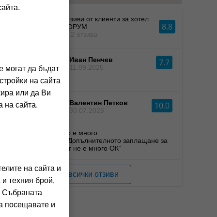
сайта.
Отзиви от клиенти за хотел
8.8
ФОРУМ
от 2 отзива
Иван Пенчев
7.7
ИП
11.09.2025
е могат да бъдат
стройки на сайта
кира или да Ви
Валентин Петков
10.0
 на сайта.
ВП
30.07.2025
„Всичко е много
добре.Допълнителното заплащане за
паркинг не е много ОК“
елите на сайта и
Виж всички отзиви
 и техния брой,
. Събраната
га посещавате и