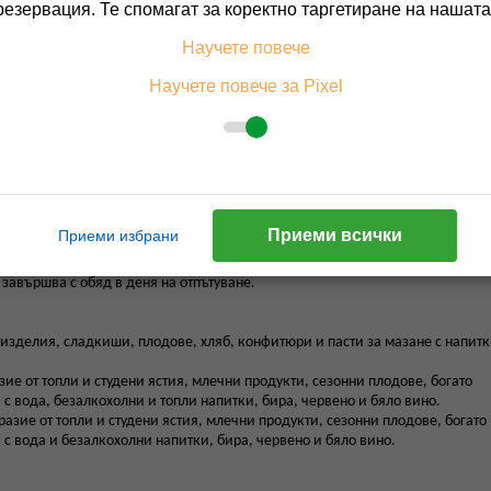
резервация. Те спомагат за коректно таргетиране на нашата
Научете повече
ателни увреждания.
Научете повече за Pixel
сторант, градина, открит басейн с детска част, лоби бар, шезлонги и чад
М включват
ЛЮЧВА:
Приеми всички
Приеми избрани
 завършва с обяд в деня на отпътуване.
и изделия, сладкиши, плодове, хляб, конфитюри и пасти за мазане с напитк
азие от топли и студени ястия, млечни продукти, сезонни плодове, богато
 с вода, безалкохолни и топли напитки, бира, червено и бяло вино.
бразие от топли и студени ястия, млечни продукти, сезонни плодове, богато
 с вода и безалкохолни напитки, бира, червено и бяло вино.