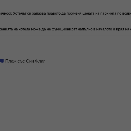
ичност. Хотелът си запазва правото да променя цената на паркинга по всяк
енията на хотела може да не функционират напълно в началото и края на 
Плаж със Син Флаг