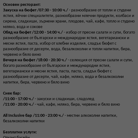
Основен ресторант:
Закуска на бюфет /07:30 - 10:00 ч./
- разнообразие от топли и студени
ястия, яйчни специалитети, разнообразни млечни продукти, колбаси и
сирена, сладкиши, зърнени храни, плодове, чай, кафе, топло и студено
мляко, вода и сокове
Обяд на бюфет /12:00 - 14:00 ч./
- избор от пресни салати и супи, богато
разнообразие от български и международни ястия, вегетариански и
месни ястия, паста, избор от хлебни изделия, сладък бюфет с
разнообразие от десерти, вода, безалкохолни и топли напитки, бира,
червено и бяло вино
Вечеря на бюфет /18:00 - 20:30 ч./
- селекция от пресни салати и супи,
богато разнообразие от български и международни ястия,
вегетариански и месни ястия, паста, паста, сладък бюфет с
разнообразие от десерти, чай, кафе, мляко, вода и безалкохолни
напитки, бира, червено и бяло вино
Снек бар:
/11:00 - 17:00 ч./
- закуски и сладкиши, сладолед
/11:00 - 20:00 ч./
- чай, кафе, мляко, бира, червено и бяло вино
All Inclusive бар /11:00 - 23:00 ч./
- местни алкохолни напитки,
безалкохолни напитки
Безплатни услуги:
Открит басейн