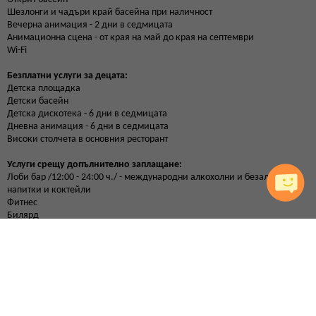
Шезлонги и чадъри край басейна при наличност
Вечерна анимация - 2 дни в седмицата
Анимационна сцена - от края на май до края на септември
Wi-Fi
Безплатни услуги за децата:
Детска площадка
Детски басейн
Детска дискотека - 6 дни в седмицата
Дневна анимация - 6 дни в седмицата
Високи столчета в основния ресторант
Услуги срещу допълнително заплащане:
Лоби бар /12:00 - 24:00 ч./ - международни алкохолни и безалкохолни
напитки и коктейли
Фитнес
Билярд
Сейф на рецепция
Лекар - при поискване
Паркинг:
Платен, 20 лв./ 10.23 eur на ден, неохраняем, при наличност.
Хотелът си запазва правото да променя цената на паркинга по всяко
време.