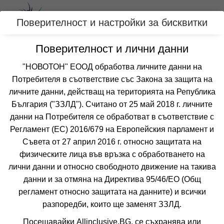
Вход
Поверителност и настройки за бисквитки
Поверителност и лични данни
Категории
"НОВОТОН" ЕООД обработва личните данни на
Хотел ДИАМАНТ
Потребителя в съответствие със Закона за защита на
личните данни, действащ на територията на Република
СЛЪНЧЕВ БРЯГ
България ("ЗЗЛД"). Считано от 25 май 2018 г. личните
данни на Потребителя се обработват в съответствие с
Отзиви от клиенти за хотел ДИАМАНТ
8.2
Регламент (ЕС) 2016/679 на Европейския парламент и
от 25 отзива
Съвета от 27 април 2016 г. относно защитата на
физическите лица във връзка с обработването на
лични данни и относно свободното движение на такива
данни и за отмяна на Директива 95/46/EО (Общ
регламент относно защитата на данните) и всички
разпоредби, които ще заменят ЗЗЛД.
❮
❯
Посещавайки Allinclusive.BG, се съхранява или