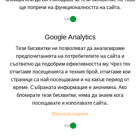
ще попречи на функционалността на сайта.
2 възрастни
Google Analytics
Тези бисквитки ни позволяват да анализираме
Описание
предпочитанията на потребителите на сайта и
съответно да подобрим ефективността му. Чрез тях
Хотел ДИАМАНТ **** Слънчев бряг
отчитаме посещенията и техния брой, отчитаме кои
Курорт
: Слънчев бряг
страници са най-посещавани и на какъв период от
Местоположение:
Хотелът се намира в центъра на Слънчев бряг,
време. Събраната информация е анонимна. Ако
на около 350 метра от плажа. Хотелът е подходящ не само за
семейства, но и за млади хора, тъй като се намира в
блокирате тези бисквитки, няма да знаем кога
непосредствена близост до места за развлечения.
посещавате и използвате сайта.
Плаж:
пясъчен, на 350 метра от хотела. Морското дъно е равно, с
лесен достъп. Плажът е носител на наградата "Син флаг".
Научете повече
Настаняване:
Пететажният хотел разполага с 300 двойни стаи и 3
асансьора.
ДВОЙНА СТАЯ 2+0 ИКОНОМИЧНА:
Приблизителна площ от 17-20
2
м
. Двойни легла. Всички стаи са централно климатизирани, с