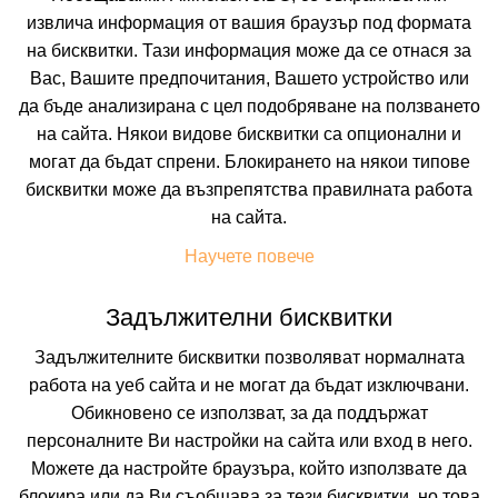
извлича информация от вашия браузър под формата
на бисквитки. Тази информация може да се отнася за
Вас, Вашите предпочитания, Вашето устройство или
да бъде анализирана с цел подобряване на ползването
на сайта. Някои видове бисквитки са опционални и
могат да бъдат спрени. Блокирането на някои типове
бисквитки може да възпрепятства правилната работа
 ВКЛЮЧВАТ
УДОБСТВА В ХОТЕЛА
FAQ ЗА ХОТЕЛА
на сайта.
Цени
Научете повече
Задължителни бисквитки
Транспорт
Собствен
Задължителните бисквитки позволяват нормалната
работа на уеб сайта и не могат да бъдат изключвани.
Период
Обикновено се използват, за да поддържат
10.08.2026
5 нощувки
персоналните Ви настройки на сайта или вход в него.
Можете да настройте браузъра, който използвате да
Настаняване
блокира или да Ви съобщава за тези бисквитки, но това