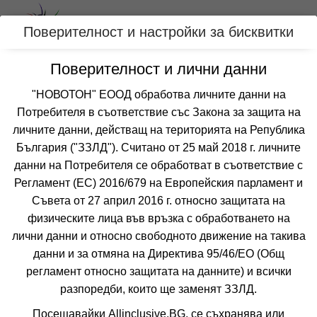
Вход
Поверителност и настройки за бисквитки
Поверителност и лични данни
Категории
"НОВОТОН" ЕООД обработва личните данни на
Хотел ФЛАГМАН
Потребителя в съответствие със Закона за защита на
личните данни, действащ на територията на Република
СОЗОПОЛ
България ("ЗЗЛД"). Считано от 25 май 2018 г. личните
данни на Потребителя се обработват в съответствие с
Отзиви от клиенти за хотел ФЛАГМАН
7.2
Регламент (ЕС) 2016/679 на Европейския парламент и
от 3 отзива
Съвета от 27 април 2016 г. относно защитата на
физическите лица във връзка с обработването на
лични данни и относно свободното движение на такива
данни и за отмяна на Директива 95/46/EО (Общ
регламент относно защитата на данните) и всички
разпоредби, които ще заменят ЗЗЛД.
❮
❯
Посещавайки Allinclusive.BG, се съхранява или