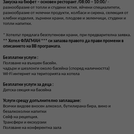
Закуска на бюфет
– основен ресторант
/
08:00 – 10:00
/
-
разнообразие от топли и студени ястия, яйчени специалитети,
разнообразие от млечни продукти, колбаси и сирена, селекция от
хлебни изделия, зърнени храни, плодове и зеленчици
,
студени и
топли напитки.
*
Хотелът предлага безглутенови храни, при предварителна заявка.
*
*
Хотел ФЛАГМАН *** си запазва правото да прави промени в
описанието на BB програмата.
Безплатни услуги :
Ползване на външен басейн.
чадъри и шезлонги около басейна (според наличността)
Wi-Fi
интернет на територията на хотела
Безплатни услуги за деца :
Детска секция на басейна
Услуги срещу допълнително заплащане:
Всички видове вносен алкохол, бутилирана бира, вино и
безалкохолни напитки
Сейф на рецепция.
Трансфери и екскурзии
Ползване на конферентна зала