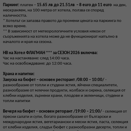
Паркинг:
платен –
15.65 лв
до 2
1.51
лв – 8
euro
до 11
euro
на ден,
неохраняем, на 100 метра от хотела, ползва се според
наличността.
* Хотелът си запазва правото да промени цената на паркинга по
всяко време.
** В зависимост от метеорологичните условия някои от
съоръженията на хотела може да не функционират напълно в
началото и края на сезона.
HB
на Хотел ФЛАГМАН *** за СЕЗОН 202
6
включва:
Час на настаняване: след 14:00 часа.
Час на освобождаване: до 12:00 часа.
Храна и напитки:
Закуска на бюфет
–
основен ресторант
/
08:00 – 10:00
/
-
разнообразие от топли и студени ястия, яйчени специалитети,
разнообразие от млечни продукти, колбаси и сирена, селекция от
хлебни изделия, зърнени храни, плодове и зеленчици
,
студени и
топли напитки
Вечеря на бюфет – основен реторант /19:00 – 21:00/
- селекция от
пресни салати и супи, богато разнообразие от български и
международни ястия, вегетариански и месни ястия, паста, селекция
от хлебни изделия, сладък бюфет с разнообразни десерти, топли и