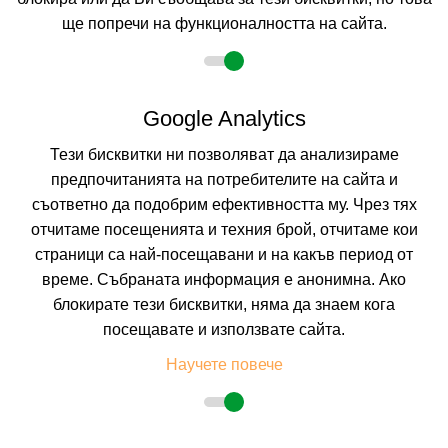
ще попречи на функционалността на сайта.
2 възрастни
Google Analytics
Тези бисквитки ни позволяват да анализираме
Описание
предпочитанията на потребителите на сайта и
съответно да подобрим ефективността му. Чрез тях
Хотел
ФЛАГМАН
***, Созопол
отчитаме посещенията и техния брой, отчитаме кои
Курорт:
Созопол
страници са най-посещавани и на какъв период от
Разположение:
Хотелски комплекс Флагман се намира в новата
време. Събраната информация е анонимна. Ако
част на старинния град Созопол. Луксозния тризвезден хотел с
уникална архитектура е разположен на 50 метра от живописния
блокирате тези бисквитки, няма да знаем кога
плаж Хармани.
посещавате и използвате сайта.
Плаж:
Пясъчен плаж Хармани, на 70 метра от хотела. Плажната
ивица е покрита с фин, златист пясък. Дължината й е около 1,4 км
Научете повече
и ширина до 100 м. Близо 1/3 от нея е заета от внушителни
пясъчни дюни.
Син флаг:
Плаж Харманите е носител на престижна награда на Европейския съюз
.
Син флаг. Това потвърждава факта, че водата в залива е чиста и прозрачна
Настаняване:
Хотелът е пететажен и разполага с 41 двойни стаи, 8