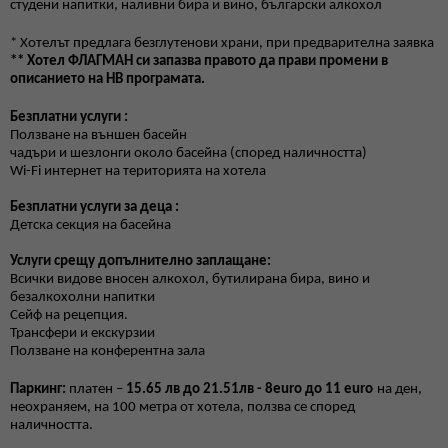
студени напитки, наливни бира и вино, български алкохол
*
Хотелът предлага безглутенови храни, при предварителна заявка
** Хотел ФЛАГМАН си запазва правото да прави промени в
описанието на HB програмата.
Безплатни услуги :
Ползване на външен басейн
чадъри и шезлонги около басейна (според наличността)
Wi-Fi интернет на територията на хотела
Безплатни услуги за деца :
Детска секция на басейна
Услуги срещу допълнително заплащане:
Всички видове вносен алкохол, бутилирана бира, вино и
безалкохолни напитки
Сейф на рецепция.
Трансфери и екскурзии
Ползване на конферентна зала
Паркинг:
платен –
15.65 лв до 21.51лв - 8
euro
до 11
euro
на ден,
неохраняем, на 100 метра от хотела, ползва се според
наличността.