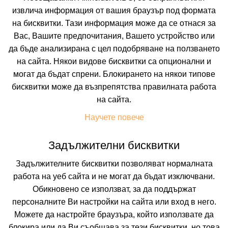
извлича информация от вашия браузър под формата
на бисквитки. Тази информация може да се отнася за
Вас, Вашите предпочитания, Вашето устройство или
да бъде анализирана с цел подобряване на ползването
на сайта. Някои видове бисквитки са опционални и
могат да бъдат спрени. Блокирането на някои типове
бисквитки може да възпрепятства правилната работа
 ВКЛЮЧВАТ
УДОБСТВА В ХОТЕЛА
FAQ ЗА ХОТЕЛА
на сайта.
Цени
Научете повече
Задължителни бисквитки
Транспорт
Собствен
Задължителните бисквитки позволяват нормалната
работа на уеб сайта и не могат да бъдат изключвани.
Период
Обикновено се използват, за да поддържат
09.08.2026
5 нощувки
персоналните Ви настройки на сайта или вход в него.
Можете да настройте браузъра, който използвате да
Настаняване
блокира или да Ви съобщава за тези бисквитки, но това