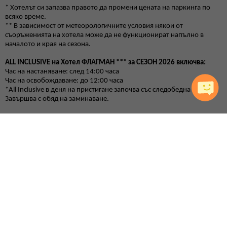
*
Хотелът си запазва правото да промени цената на паркинга по
всяко време.
** В зависимост от метеорологичните условия някои от
съоръженията на хотела може да не функционират напълно в
началото и края на сезона.
ALL INCLUSIVE на Хотел ФЛАГМАН *** за СЕЗОН 202
6
включва:
Час на настаняване: след 14:00 часа
Час на освобождаване: до 12:00 часа
*All Inclusive в деня на пристигане започва със следобедна закуска.
Завършва с обяд на заминаване.
Храна и напитки:
Закуска на бюфет
–
основен ресторант
/
08:00 – 10:00
/
-
разнообразие от топли и студени ястия, яйчени специалитети,
разнообразие от млечни продукти, колбаси и сирена, селекция от
хлебни изделия, зърнени храни, плодове и зеленчици
,
студени и
топли напитки.
Обяд на бюфет
– основен ресторант /12:00 – 14:00/
- селекция от
пресни салати и супи, богато разнообразие от български и
международни ястия, вегетариански и месни ястия, паста, селекция
от хлебни изделия, сладък бюфет с разнообразни десерти, топли и
студени напитки, наливни бира и вино, български алкохол