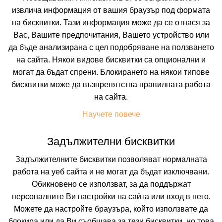
извлича информация от вашия браузър под формата
Искате да получавате първи най-новите и най-
на бисквитки. Тази информация може да се отнася за
добрите ни предложения и специални
отстъпки?
Вас, Вашите предпочитания, Вашето устройство или
Абонирайте се за нашия бюлетин сега !
да бъде анализирана с цел подобряване на ползването
на сайта. Някои видове бисквитки са опционални и
могат да бъдат спрени. Блокирането на някои типове
бисквитки може да възпрепятства правилната работа
Абонирай ме
на сайта.
Научете повече
Задължителни бисквитки
Задължителните бисквитки позволяват нормалната
работа на уеб сайта и не могат да бъдат изключвани.
Обикновено се използват, за да поддържат
персоналните Ви настройки на сайта или вход в него.
Можете да настройте браузъра, който използвате да
блокира или да Ви съобщава за тези бисквитки, но това