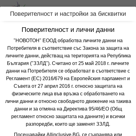
Вход
Поверителност и настройки за бисквитки
Поверителност и лични данни
Категории
"НОВОТОН" ЕООД обработва личните данни на
Потребителя в съответствие със Закона за защита на
Оферти с хотел с аквапарк за
личните данни, действащ на територията на Република
ПОДАРЪЧЕН ВАУЧЕР, БЪЛГАРИЯ
България ("ЗЗЛД"). Считано от 25 май 2018 г. личните
данни на Потребителя се обработват в съответствие с
Регламент (ЕС) 2016/679 на Европейския парламент и
Филтри
Още курорти
Съвета от 27 април 2016 г. относно защитата на
физическите лица във връзка с обработването на
 Сортирай по:
лични данни и относно свободното движение на такива
данни и за отмяна на Директива 95/46/EО (Общ
регламент относно защитата на данните) и всички
разпоредби, които ще заменят ЗЗЛД.
Не изпускайте нито една оферта!
Посещавайки Allinclusive.BG, се съхранява или