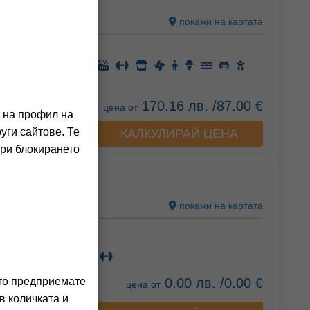
, TURKEY
покажи на картата
ния на клиенти)
170.16 лв. /87.00 €
цена от
о на профил на
уги сайтове. Те
КАЛКУЛИРАЙ ЦЕНА
а хотела
При блокирането
ACH RESORТ
, TURKEY
покажи на картата
ния на клиенти)
0.00 лв. /0.00 €
ито предприемате
цена от
в количката и