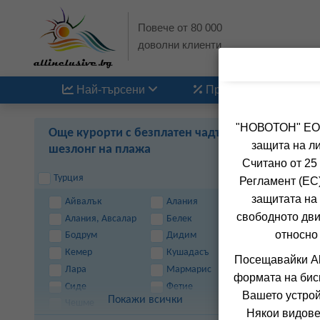
Повече от 80 000
доволни клиенти
Най-търсени
Промоции
"НОВОТОН" ЕООД
Още курорти с безплатен чадър и
защита на ли
шезлонг на плажа
Считано от 25
Турция
Регламент (ЕС)
защитата на 
Айвалък
Алания
свободното дви
Алания, Авсалар
Белек
относно
Бодрум
Дидим
Кемер
Кушадасъ
Посещавайки Al
Лара
Мармарис
формата на бис
Сиде
Фетие
Вашето устрой
Покажи всички
Чешме
Някои видове