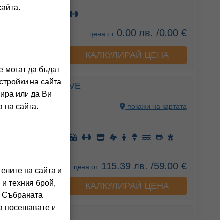
сайта.
0.00 лв. /0.00 €
цена от
КАЛКУЛИРАЙ ЦЕНА
а хотела
е могат да бъдат
стройки на сайта
UXURY EXCLUSIVE
кира или да Ви
, TURKEY
покажи на картата
 на сайта.
ния на клиенти)
115.39 лв. /59.00 €
цена от
елите на сайта и
 и техния брой,
КАЛКУЛИРАЙ ЦЕНА
а хотела
. Събраната
га посещавате и
ISLAND BODRUM