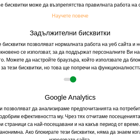
е бисквитки може да възпрепятства правилната работа на 
Научете повече
На изплащане с
Задължителни бисквитки
Пълно описание н
бисквитки позволяват нормалната работа на уеб сайта и н
кновено се използват, за да поддържат персоналните Ви на
GREEN BAY L
го. Можете да настройте браузъра, който използвате да бло
БОДРУМ, БОДРУМ
за тези бисквитки, но това ще попречи на функционалността
0.0
(от 0 мне
Google Analytics
На изплащане с
ни позволяват да анализираме предпочитанията на потребит
одобрим ефективността му. Чрез тях отчитаме посещенията
Пълно описание н
ои страници са най-посещавани и на какъв период от време
нонимна. Ако блокирате тези бисквитки, няма да знаем ко
LA BLANCHE 
използвате сайта.