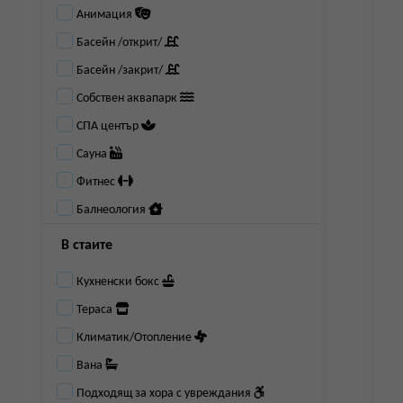
Анимация
Басейн /открит/
Басейн /закрит/
Собствен аквапарк
СПА център
Сауна
Фитнес
Балнеология
В стаите
Кухненски бокс
Тераса
Климатик/Отопление
Вана
Подходящ за хора с увреждания