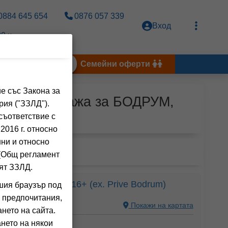
0884 645 654
0876 057 339
Вход
0 ч.
Тунис 2026
Семейни оферти
е със Закона за
злонг на плажа за БОДРУМ,
рия ("ЗЗЛД").
Я
съответствие с
2016 г. относно
нни и относно
 (Общ регламент
ят ЗЗЛД.
 ADULT ONLY 16+ (ex. Prive Bodrum)
шия браузър под
 предпочитания,
, TURKEY
Покажи на картата
нето на сайта.
нето на някои
ния на клиенти)