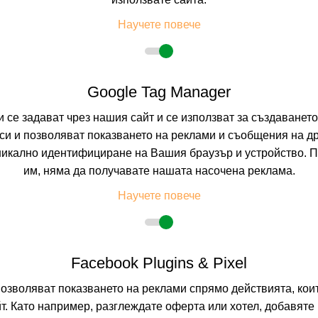
БОДРУМ, БОДРУМ
Научете повече
0.0
(от 0 мне
Google Tag Manager
На изплащане с
и се задават чрез нашия сайт и се използват за създаванет
и и позволяват показването на реклами и съобщения на др
Пълно описание н
никално идентифициране на Вашия браузър и устройство. 
им, няма да получавате нашата насочена реклама.
ROSEIRA BE
Научете повече
БОДРУМ, БОДРУМ
0.0
(от 0 мне
Facebook Plugins & Pixel
позволяват показването на реклами спрямо действията, ко
На изплащане с
т. Като например, разглеждате оферта или хотел, добавяте 