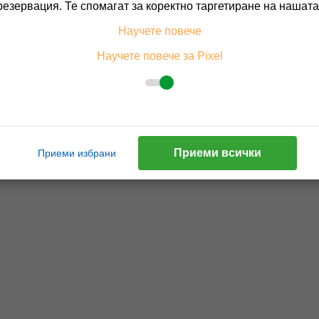
Пълно описание н
резервация. Те спомагат за коректно таргетиране на нашата
Научете повече
Научете повече за Pixel
Приеми всички
Приеми избрани