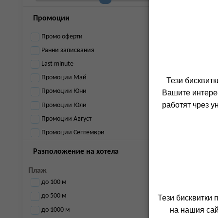
Промоции
Промо оферти
Ранни записвания
Last minute
Промоции Май
Тези бисквитк
Промоции Юни
Вашите интерес
работят чрез у
Промоции Юли
Промоции Август
Промоции Септември
Разположение на хотела
Плаж
до 100 м
до 500 м
Тези бисквитки 
на нашия сай
до 1000 м