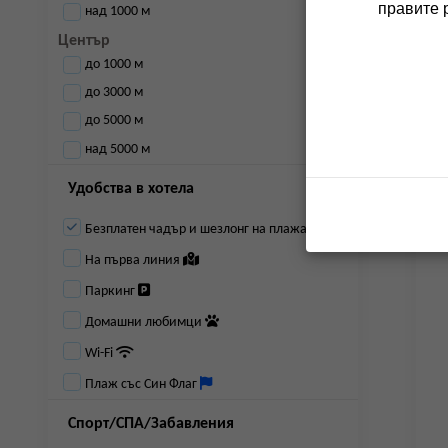
правите 
над 1000 м
Център
до 1000 м
до 3000 м
до 5000 м
над 5000 м
Удобства в хотела
Безплатен чадър и шезлонг на плажа
На първа линия
Паркинг
Домашни любимци
Wi-Fi
Плаж със Син Флаг
Спорт/СПА/Забавления