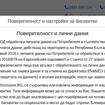
0884 699 334
Пон.- Пет. 09.30-18.0
Поверителност и настройки за бисквитки
Дестинации
По вид транспорт
Поверителност и лични данни
 обработва личните данни на Потребителя в съответстви
Оферти с безплатен чадър и ше
чните данни, действащ на територията на Република Бълга
ТУРЦИ
 май 2018 г. личните данни на Потребителя се обработват в 
 2016/679 на Европейския парламент и Съвета от 27 април 
физическите лица във връзка с обработването на лични да
 Сортирай по:
жение на такива данни и за отмяна на Директива 95/46/EО
Общо
0
хотела
 защитата на данните) и всички разпоредби, които ще замен
AGAYA BODRUM
linclusive.BG, се съхранява или извлича информация от ва
квитки. Тази информация може да се отнася за Вас, Вашите
БОДРУМ, БОДРУМ
ство или да бъде анализирана с цел подобряване на ползва
 бисквитки са опционални и могат да бъдат спрени. Блокира
0.0
(от 0 мне