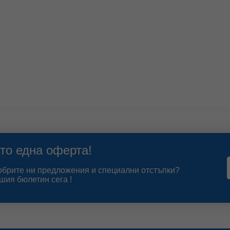
то една оферта!
добрите ни предложения и специални отстъпки?
шия бюлетин сега !