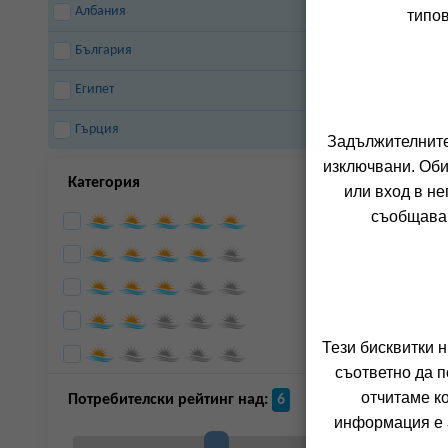
Албания
типов
България
Египет
Гърция
Задължителните 
изключвани. Оби
Категория
или вход в не
съобщава 
Тези бисквитки 
съответно да п
отчитаме к
Потребителски рейтинг над:
6
информация е а